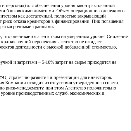
и персонал) для обеспечения уровня законтрактованной
ными банковскими лимитами. Объем операционного денежного
ентством как достаточный, полностью закрывающий
ет риск отказа кредиторов в финансировании. Пик погашения
 краткосрочными траншами.
, что оценивается агентством на умеренном уровне. Снижение
 краткосрочной перспективе агентство не ожидает
роектов деятельности с высокой добавленной стоимостью,
кой и затратами – 5-10% затрат на сырьё приходится на
О, стратегию развития и презентации для инвесторов.
ия Компании исходит из отсутствия утвержденного совета
 по риск-менеджменту, при этом Агентство положительно
а уровне производственных служб, экономических и