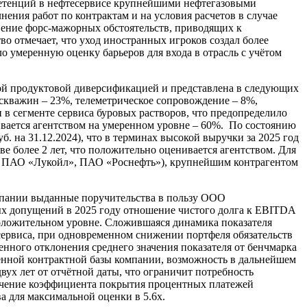
петенций в нефтесервисе крупнейшими нефтегазовыми
ения работ по контрактам и на условия расчетов в случае
вение форс-мажорных обстоятельств, приводящих к
о отмечает, что уход иностранных игроков создал более
 умеренную оценку барьеров для входа в отрасль с учётом
ой продуктовой диверсификацией и представлена в следующих
 скважин – 23%, телеметрическое сопровождение – 8%,
 в сегменте сервиса буровых растворов, что предопределило
вается агентством на умеренном уровне – 60%. По состоянию
уб. на 31.12.2024), что в терминах высокой выручки за 2025 год
 более 2 лет, что положительно оценивается агентством. Для
», ПАО «Лукойл», ПАО «Роснефть»), крупнейшим контрагентом
мпании выданные поручительства в пользу ООО
ых допущений в 2025 году отношение чистого долга к EBITDA
положительном уровне. Сложившаяся динамика показателя
сервиса, при одновременном снижении портфеля обязательств
венного отклонения среднего значения показателя от бенчмарка
ченной контрактной базы компании, возможность в дальнейшем
ух лет от отчётной даты, что ограничит потребность
ачение коэффициента покрытия процентных платежей
а для максимальной оценки в 5.6х.