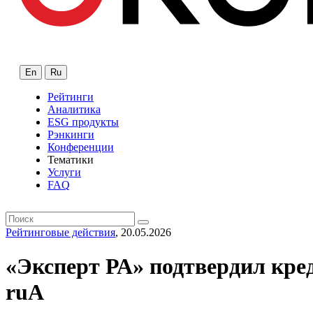
En
Ru
Рейтинги
Аналитика
ESG продукты
Рэнкинги
Конференции
Тематики
Услуги
FAQ
Рейтинговые действия
, 20.05.2026
«Эксперт РА» подтвердил кр
ruA