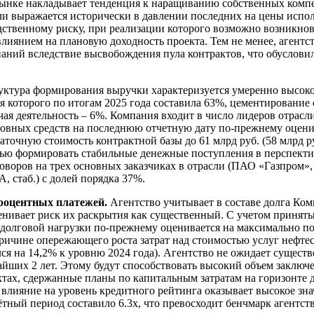
рынке накладывает тенденция к наращиванию собственных ком
и выражается исторически в давлении последних на цены исполн
ственному риску, при реализации которого возможно возникно
янием на плановую доходность проекта. Тем не менее, агентств
ний вследствие высвобождения пула контрактов, что обусловило
уктура формирования выручки характеризуется умеренно высок
ля которого по итогам 2025 года составила 63%, цементирование
ая деятельность – 6%. Компания входит в число лидеров отрасли
новных средств на последнюю отчетную дату по-прежнему оцени
статочную стоимость контрактной базы до 61 млрд руб. (58 млрд р
ью формировать стабильные денежные поступления в перспективе
оворов на трех основных заказчиках в отрасли (ПАО «Газпром
, стаб.) с долей порядка 37%.
процентных платежей.
Агентство учитывает в составе долга Ко
енивает риск их раскрытия как существенный. С учетом принят
ль долговой нагрузки по-прежнему оценивается на максимально 
причине опережающего роста затрат над стоимостью услуг нефте
лся на 14,2% к уровню 2024 года). Агентство не ожидает сущест
жайших 2 лет. Этому будут способствовать высокий объем заклю
ах, сдержанные планы по капитальным затратам на горизонте дв
лияние на уровень кредитного рейтинга оказывает высокое зн
ный период составило 6.3х, что превосходит бенчмарк агентств