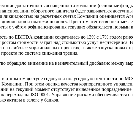
имание
достаточность оснащенности компании (основные фонды 
инансировании оборотного капитала будет закрываться доступ
и ликвидностью на расчетных счетах Компании оценивается Аг
 дивидендов и платежи по долгу. При этом агентство не отмеча
 даты с учётом рефинансирования текущих обязательств новыми
ость по EBITDA компании сократилась до 13% с 17% годом ранее
ростом стоимости затрат над стоимостью услуг нефтесервиса. В
и на наиболее маржинальных проектах, а также запуска новых п
проекта по системе снижения трения.
о обращало внимание на незначительный дисбаланс между выруч
 в открытом доступе годовую и полугодовую отчетности по МСФ
е Компании. При этом оценка качества корпоративного управлен
ании на текущий момент отсутствует выделенное подразделение
ах перехода на ISO 9001. Управление рисками обеспечивается н
о активы в залоге у банков.