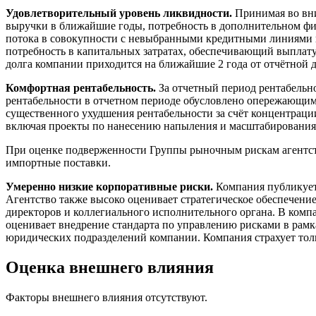
Удовлетворительный уровень ликвидности.
Принимая во вн
выручки в ближайшие годы, потребность в дополнительном ф
потока в совокупности с невыбранными кредитными линиями 
потребность в капитальных затратах, обеспечивающий выплату
долга компании приходится на ближайшие 2 года от отчётной
Комфортная рентабельность.
За отчетный период рентабельн
рентабельности в отчетном периоде обусловлено опережающим 
существенного ухудшения рентабельности за счёт концентраци
включая проекты по нанесению напыления и масштабирования 
При оценке подверженности Группы рыночным рискам агентств
импортные поставки.
Умеренно низкие корпоративные риски.
Компания публикует
Агентство также высоко оценивает стратегическое обеспечени
директоров и коллегиального исполнительного органа. В комп
оценивает внедрение стандарта по управлению рисками в рамк
юридических подразделений компании. Компания страхует тольк
Оценка внешнего влияния
Факторы внешнего влияния отсутствуют.