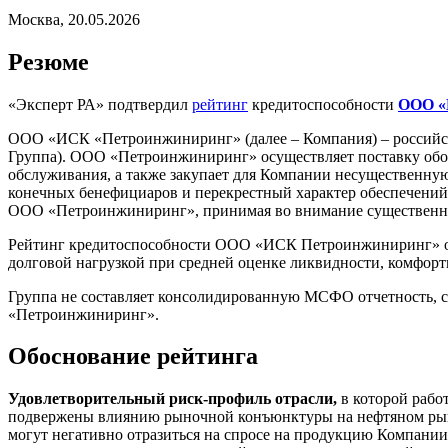
Москва, 20.05.2026
Резюме
«Эксперт РА» подтвердил
рейтинг
кредитоспособности
ООО «
ООО «ИСК «Петроинжиниринг» (далее – Компания) – российск
Группа). ООО «Петроинжиниринг» осуществляет поставку обор
обслуживания, а также закупает для Компании несущественную 
конечных бенефициаров и перекрестный характер обеспечений 
ООО «Петроинжиниринг», принимая во внимание существенно
Рейтинг кредитоспособности ООО «ИСК Петроинжиниринг» об
долговой нагрузкой при средней оценке ликвидности, комфорт
Группа не составляет консолидированную МСФО отчетность,
«Петроинжиниринг».
Обоснование рейтинга
Удовлетворительный риск-профиль отрасли,
в которой рабо
подвержены влиянию рыночной конъюнктуры на нефтяном рынк
могут негативно отразиться на спросе на продукцию Компании