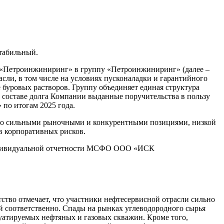
стабильный.
 «Петроинжиниринг» в группу «Петроинжиниринг» (далее –
ли, в том числе на условиях пусконаладки и гарантийного
 буровых растворов. Группу объединяет единая структура
 составе долга Компании выданные поручительства в пользу
о итогам 2025 года.
но сильными рыночными и конкурентными позициями, низкой
в корпоративных рисков.
 индивидуальной отчетности МСФО ООО «ИСК
ство отмечает, что участники нефтесервисной отрасли сильно
соответственно. Спады на рынках углеводородного сырья
луатируемых нефтяных и газовых скважин. Кроме того,