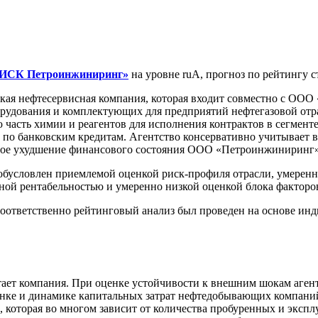
ИСК Петроинжиниринг»
на уровне ruA, прогноз по рейтингу 
ая нефтесервисная компания, которая входит совместно с ООО
удования и комплектующих для предприятий нефтегазовой отрас
часть химии и реагентов для исполнения контрактов в сегменте
по банковским кредитам. Агентство консервативно учитывает в
е ухудшение финансового состояния ООО «Петроинжиниринг» п
условлен приемлемой оценкой риск-профиля отрасли, умерен
ной рентабельностью и умеренно низкой оценкой блока факторо
 соответственно рейтинговый анализ был проведен на основе
тает компания. При оценке устойчивости к внешним шокам агент
е и динамике капитальных затрат нефтедобывающих компаний 
, которая во многом зависит от количества пробуренных и эксп