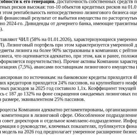
обности к его генерации.
Достаточность собственных средств 
тных рисков высокая: топ-10 объектов кредитных рисков на 01.
и этом рентабельность непосредственно лизингового бизнеса оц
ый финансовый результат от выбытия имущества по расторгнут
тельно 2024-го. Дивиденды от дочернего банка, имеющие транзи
%).
ставляют ЧИЛ (58% на 01.01.2026), характеризующиеся умеренн
Л). Лизинговый портфель при этом характеризуется умеренной
едметы лизинга на более 90% застрахованы в компаниях с рейти
изнеса, что оценивается адекватно, при этом, как и ранее, поло
оформляется поручительство). Прочие активы Компании характ
анизациях (7,5%), авансами поставщикам лизингового имущества 
нсирован по источникам: на банковские кредиты приходится 48
ших кредиторов приходится 24% пассивов, на крупнейшего неаф
ных расходов за 2025 год составило 1,1х. Коэффициент текущей
илась с 187 до 132% на фоне сокращения ожидаемых лизинговых 
 размере, эквивалентном 25% пассивов.
процессы Компании адекватно регламентированы, организационн
компетенции в лизинговой сфере. Обособленное подразделение
овет директоров и отдельное комплаенс-подразделение. Инфор
формация о руководстве, ключевых показателях, публикуется ф
я модель на 2026 год предполагает умеренное расширение бизне