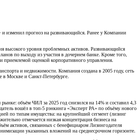
+ и изменил прогноз на развивающийся. Ранее у Компании
ия высокого уровня проблемных активов. Развивающийся
анов по выходу из участия в дочернем банке. Кроме того,
 и приемлемой оценкой корпоративного управления.
нспорта и недвижимости. Компания создана в 2005 году, сеть
е в Москве и Санкт-Петербурге.
рынке: объём ЧИЛ за 2025 год снизился на 14% и составил 4,3
одатель вошёл в топ-5 рэнкинга «Эксперт РА» по объёму нового
ацией по типам имущества: на крупнейший сегмент (лизинг
жительно отмечается низкая концентрация бизнеса на
бъём активов, связанных с бенефициаром Лизингодателя
минимизации указанных вложений на среднесрочном горизонте.