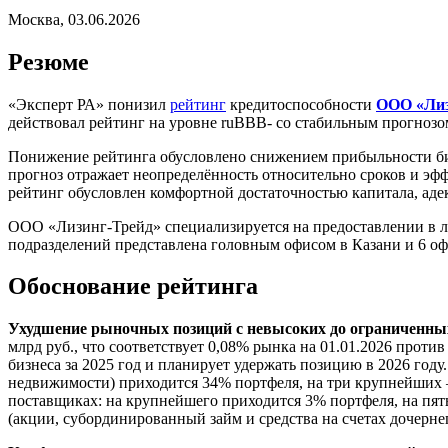
Москва, 03.06.2026
Резюме
«Эксперт РА» понизил
рейтинг
кредитоспособности
ООО «Лиз
действовал рейтинг на уровне ruBBВ- со стабильным прогнозо
Понижение рейтинга обусловлено снижением прибыльности би
прогноз отражает неопределённость относительно сроков и эфф
рейтинг обусловлен комфортной достаточностью капитала, ад
ООО «Лизинг-Трейд» специализируется на предоставлении в ли
подразделений представлена головным офисом в Казани и 6 оф
Обоснование рейтинга
Ухудшение рыночных позиций с невысоких до ограниченн
млрд руб., что соответствует 0,08% рынка на 01.01.2026 прот
бизнеса за 2025 год и планирует удержать позицию в 2026 го
недвижимости) приходится 34% портфеля, на три крупнейших 
поставщиках: на крупнейшего приходится 3% портфеля, на пят
(акции, субординированный займ и средства на счетах дочерн