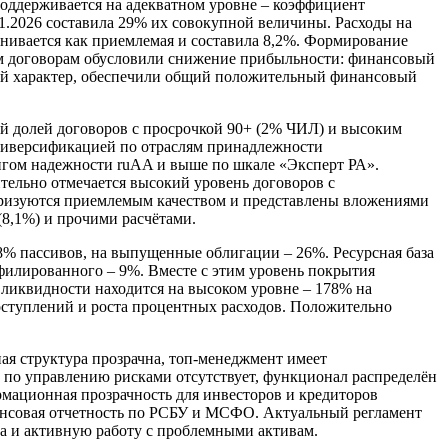
поддерживается на адекватном уровне – коэффициент
01.2026 составила 29% их совокупной величины. Расходы на
енивается как приемлемая и составила 8,2%. Формирование
ым договорам обусловили снижение прибыльности: финансовый
тный характер, обеспечили общий положительный финансовый
ой долей договоров с просрочкой 90+ (2% ЧИЛ) и высоким
 диверсификацией по отраслям принадлежности
нгом надежности ruАA и выше по шкале «Эксперт РА».
жительно отмечается высокий уровень договоров с
еризуются приемлемым качеством и представлены вложениями
(8,1%) и прочими расчётами.
% пассивов, на выпущенные облигации – 26%. Ресурсная база
филированного – 9%. Вместе с этим уровень покрытия
 ликвидности находится на высоком уровне – 178% на
поступлений и роста процентных расходов. Положительно
ая структура прозрачна, топ-менеджмент имеет
 по управлению рисками отсутствует, функционал распределён
мационная прозрачность для инвесторов и кредиторов
инансовая отчетность по РСБУ и МСФО. Актуальный регламент
са и активную работу с проблемными активам.