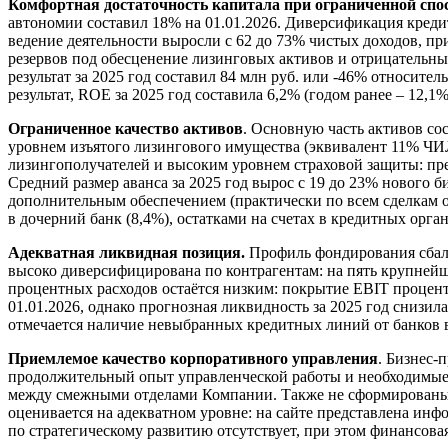
Комфортная достаточность капитала при ограниченной спос
автономии составил 18% на 01.01.2026. Диверсификация креди
ведение деятельности выросли с 62 до 73% чистых доходов, пр
резервов под обесценение лизинговых активов и отрицательн
результат за 2025 год составил 84 млн руб. или -46% относи
результат, ROE за 2025 год составила 6,2% (годом ранее – 12,1
Ограниченное качество активов
. Основную часть активов со
уровнем изъятого лизингового имущества (эквивалент 11% ЧИ
лизингополучателей и высоким уровнем страховой защиты: пр
Средний размер аванса за 2025 год вырос с 19 до 23% нового б
дополнительным обеспечением (практически по всем сделкам 
в дочерний банк (8,4%), остатками на счетах в кредитных орг
Адекватная ликвидная позиция.
Профиль фондирования сбала
высоко диверсифицирована по контрагентам: на пять крупней
процентных расходов остаётся низким: покрытие EBIT процент
01.01.2026, однако прогнозная ликвидность за 2025 год сниз
отмечается наличие невыбранных кредитных линий от банков в
Приемлемое качество корпоративного управления
. Бизнес-
продолжительный опыт управленческой работы и необходимые 
между смежными отделами Компании. Также не сформированы с
оценивается на адекватном уровне: на сайте представлена ин
по стратегическому развитию отсутствует, при этом финансова