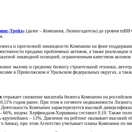
инг-Трейд»
(далее – Компания, Лизингодатель) до уровня ruBB
м.
знеса и прогнозной ликвидности Компании на фоне поддержан
ективности продажи проблемных активов, а также реализации пл
екватной ликвидной позицией, ограниченным качеством активов
зинг малому и среднему бизнесу строительной техники, автотра
исами в Приволжском и Уральском федеральных округах, а такж
ых
отражает снижение масштаба бизнеса Компании на российском 
ив 0,11% годом ранее. При этом в сегменте недвижимости Лизинг
ду. Деятельность Компании характеризуется высокой диверсифик
– 66%, индекс Херфиндаля-Хиршмана составил 0,19. Также поло
ь крупнейших – 13%. Давление на рейтинг оказывает высокий о
его банка), при этом Агентство учитывает планы Компании по 