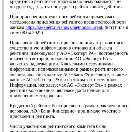
кредитного рейтинга и прогноза по нему ожидается не
позднее года с даты последнего рейтингового действия.
При присвоении кредитного рейтинга применялась
методология присвоения рейтингов кредитоспособности
банкам
https://raexpert.ru/ratings/methods/current/
(вступила в
силу 08.04.2025).
Присвоенный рейтинг и прогноз по нему отражают всю
существенную информацию в отношении объекта
рейтинга, имеющуюся у АО «Эксперт РА», достоверность
и качество которой, по мнению АО «Эксперт РА»,
являются надлежащими. Ключевыми источниками
информации, использованными в рамках рейтингового
анализа, являлись данные АО «Банк Финсервис», а также
данные АО «Эксперт РА» и из открытых источников.
Информация, используемая АО «Эксперт РА» в рамках
рейтингового анализа, являлась достаточной для
применения методологии.
Кредитный рейтинг был присвоен в рамках заключенного
договора, АО «Банк Финсервис» принимало участие в
присвоении рейтинга.
Число участников рейтингового комитета было
достаточным для обеспечения кворума. Ведущий