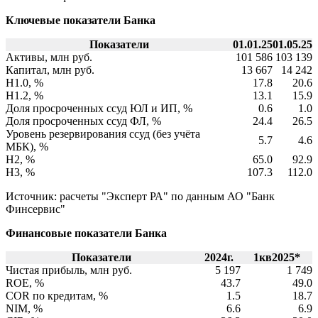
Ключевые показатели Банка
Показатели
01.01.25
01.05.25
Активы, млн руб.
101 586
103 139
Капитал, млн руб.
13 667
14 242
Н1.0, %
17.8
20.6
Н1.2, %
13.1
15.9
Доля просроченных ссуд ЮЛ и ИП, %
0.6
1.0
Доля просроченных ссуд ФЛ, %
24.4
26.5
Уровень резервирования ссуд (без учёта
5.7
4.6
МБК), %
Н2, %
65.0
92.9
Н3, %
107.3
112.0
Источник: расчеты "Эксперт РА" по данным АО "Банк
Финсервис"
Финансовые показатели Банка
Показатели
2024г.
1кв2025*
Чистая прибыль, млн руб.
5 197
1 749
ROE, %
43.7
49.0
COR по кредитам, %
1.5
18.7
NIM, %
6.6
6.9