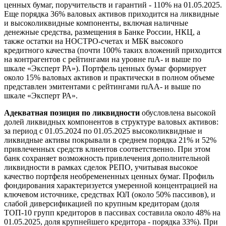
ценных бумаг, поручительств и гарантий - 110% на 01.05.2025.
Еще порядка 36% валовых активов приходится на ликвидные
и высоколиквидные компоненты, включая наличные
денежные средства, размещения в Банке России, НКЦ, а
также остатки на НОСТРО-счетах и МБК высокого
кредитного качества (почти 100% таких вложений приходится
на контрагентов с рейтингами на уровне ruA- и выше по
шкале «Эксперт РА»). Портфель ценных бумаг формирует
около 15% валовых активов и практически в полном объеме
представлен эмитентами с рейтингами ruAA- и выше по
шкале «Эксперт РА».
Адекватная позиция по ликвидности
обусловлена высокой
долей ликвидных компонентов в структуре валовых активов:
за период с 01.05.2024 по 01.05.2025 высоколиквидные и
ликвидные активы покрывали в среднем порядка 21% и 52%
привлеченных средств клиентов соответственно. При этом
банк сохраняет возможность привлечения дополнительной
ликвидности в рамках сделок РЕПО, учитывая высокое
качество портфеля необремененных ценных бумаг. Профиль
фондирования характеризуется умеренной концентрацией на
ключевом источнике, средствах ЮЛ (около 50% пассивов), и
слабой диверсификацией по крупным кредиторам (доля
ТОП-10 групп кредиторов в пассивах составила около 48% на
01.05.2025, доля крупнейшего кредитора - порядка 33%). При