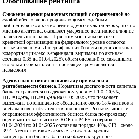
Обоснование рейтинга
Снижение оценки рыночных позиций с ограниченной до
слабой
обусловлено продолжающимся судебным
разбирательством в отношении одного из акционеров, что, по
мнению агентства, оказывает умеренное негативное влияние
на деятельность банка. При этом масштабы бизнеса
кредитной организации на федеральном уровне остаются
незначительными. Диверсификация бизнеса оценивается как
комфортная (индекс Херфиндаля-Хиршмана по активам
составил 0,35 на 01.04.2025), объем операций со связанными
сторонами сократился и в настоящее время является
невысоким.
Адекватная позиция по капиталу при высокой
рентабельности бизнеса.
Нормативы достаточности капитала
банка сохраняются на адекватном уровне: Н1.0=20,6%,
Н1.1=10,9%, Н1.2=15,9% на 01.05.2025, что позволяет
выдержать потенциальное обесценение около 18% активов и
внебалансовых обязательств под риском. Рентабельность и
операционная эффективность бизнеса банка по-прежнему
оцениваются как высокие: ROE по РСБУ за период с
01.04.2024 по 01.04.2025 составила порядка 40%, CIR - около
39%. Агентство также отмечает снижение уровня
концентрации бизнеса банка на объектах крупного