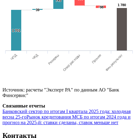
743
743
1 780
1 780
-98
-98
39
39
1 701
1 701
ЧПД
ЧКД
Опер.расходы
Резервы
Фин.результат
Прочее
Источник: расчеты "Эксперт РА" по данным АО "Банк
Финсервис"
Связанные отчеты
Банковский сектор по итогам I квартала 2025 года: холодная
весна 25-го
Рынок кредитования МСБ по итогам 2024 года и
прогноз на 2025-й: ставки сделаны, ставок меньше нет
Контакты