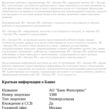
Кредитные рейтинги, присваиваемые АО «Эксперт РА», выражают мнение АО «Эксперт
РА» относительно способности рейтингуемого лица (эмитента) исполнять принятые на
себя финансовые обязательства и (или) о кредитном риске его отдельных финансовых
обязательств и не являются установлением фактов или рекомендацией покупать, держать
или продавать те или иные ценные бумаги или активы, принимать инвестиционные
решения.
Присваиваемые АО «Эксперт РА» рейтинги отражают всю относящуюся к объекту
рейтинга и находящуюся в распоряжении
АО «Эксперт РА» информацию, качество и достоверность которой, по мнению АО
«Эксперт РА», являются надлежащими.
АО «Эксперт РА» не проводит аудита представленной рейтингуемыми лицами
отчётности и иных данных и не несёт ответственность за их точность и полноту. АО
«Эксперт РА» не несет ответственности в связи с любыми последствиями,
интерпретациями, выводами, рекомендациями и иными действиями третьих лиц, прямо
или косвенно связанными с рейтингом, совершенными АО «Эксперт РА» рейтинговыми
действиями, а также выводами и заключениями, содержащимися в пресс-релизах,
выпущенных АО «Эксперт РА», или отсутствием всего перечисленного.
Представленная информация актуальна на дату её публикации. АО «Эксперт РА» вправе
вносить изменения в представленную информацию без дополнительного уведомления,
если иное не определено договором с контрагентом или требованиями законодательства
РФ. Единственным источником, отражающим актуальное состояние рейтинга, является
официальный интернет-сайт АО «Эксперт РА» www.raexpert.ru.
Краткая информация о Банке
Название
АО "Банк Финсервис"
Номер лицензии
3388
Тип лицензии
Универсальная
Вхождение в ССВ
Да
Головной офис
Москва