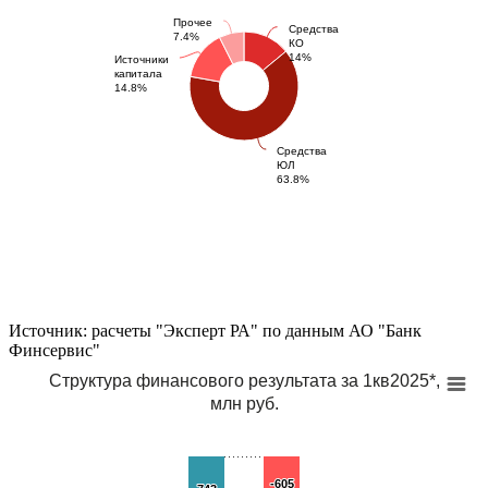
Прочее
Средства
7.4%
КО
14%
Источники
капитала
14.8%
Средства
ЮЛ
63.8%
Источник: расчеты "Эксперт РА" по данным АО "Банк
Финсервис"
Структура финансового результата за 1кв2025*,
млн руб.
-605
-605