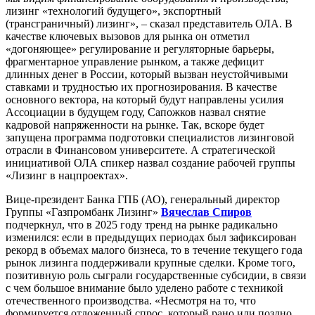
лизинг «технологий будущего», экспортный
(трансграничный) лизинг», – сказал представитель ОЛА. В
качестве ключевых вызовов для рынка он отметил
«догоняющее» регулирование и регуляторные барьеры,
фрагментарное управление рынком, а также дефицит
длинных денег в России, который вызван неустойчивыми
ставками и трудностью их прогнозирования. В качестве
основного вектора, на который будут направлены усилия
Ассоциации в будущем году, Сапожков назвал снятие
кадровой напряженности на рынке. Так, вскоре будет
запущена программа подготовки специалистов лизинговой
отрасли в Финансовом университете. А стратегической
инициативой ОЛА спикер назвал создание рабочей группы
«Лизинг в нацпроектах».
Вице-президент Банка ГПБ (АО), генеральный директор
Группы «Газпромбанк Лизинг»
Вячеслав Спиров
подчеркнул, что в 2025 году тренд на рынке радикально
изменился: если в предыдущих периодах был зафиксирован
рекорд в объемах малого бизнеса, то в течение текущего года
рынок лизинга поддерживали крупные сделки. Кроме того,
позитивную роль сыграли государственные субсидии, в связи
с чем большое внимание было уделено работе с техникой
отечественного производства. «Несмотря на то, что
формируется отложенный спрос, который рано или поздно