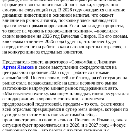
сформирует восстановительный рост рынка, я сдержанно
смотрю на следующий год. В 2026 году ожидается снижение
динамики инвестиций в основной капитал, что окажет
влияние на рынок лизинга, поскольку здесь наблюдается
практически прямая корреляция. Если нас и ждут приросты,
то скорее на уровень подорожания техники», –поделился
своим видением на 2026 год Вячеслав Спиров. По его словам,
ключевым отличием 2026 года будет то, что бизнес будет
сосредоточен не на работе в каких-то конкретных отраслях, а
на конкуренции за отдельных клиентов.
Председатель совета директоров «Совкомбанк Лизинга»
Артем Языков
в своем выступлении сосредоточился на
центральной проблеме 2025 года – работе со стоками
автомобилей. По его словам, сейчас благодаря ей ситуация на
рынке стала парадоксальной: на цены первичного рынка
автотехники напрямую влияет рынок подержанных авто.
«Мы изымаем технику, мы ищем площадки, ищем ресурсы для
ее поддержания в хорошем состоянии, занимаемся
предпродажной подготовкой, продаем – то есть, фактически
всей отраслью превращаемся в супер-мега-дилера, который по
сути диктует стоимость новых автомобилей», -
проиллюстрировал свою мысль он. По словам Языкова, такая
ситуация будет продолжаться и в 2026, и в 2027 году. «Фокус
следующего года – это работа с изъятой техникой и с