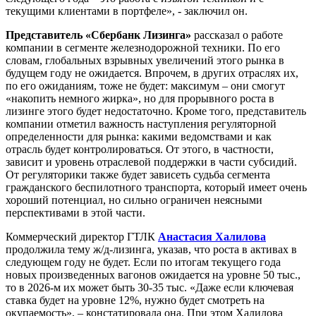
текущими клиентами в портфеле», - заключил он.
Представитель «Сбербанк Лизинга»
рассказал о работе
компании в сегменте железнодорожной техники. По его
словам, глобальных взрывных увеличений этого рынка в
будущем году не ожидается. Впрочем, в других отраслях их,
по его ожиданиям, тоже не будет: максимум – они смогут
«накопить немного жирка», но для прорывного роста в
лизинге этого будет недостаточно. Кроме того, представитель
компании отметил важность наступления регуляторной
определенности для рынка: какими ведомствами и как
отрасль будет контролироваться. От этого, в частности,
зависит и уровень отраслевой поддержки в части субсидий.
От регуляторики также будет зависеть судьба сегмента
гражданского беспилотного транспорта, который имеет очень
хороший потенциал, но сильно ограничен неясными
перспективами в этой части.
Коммерческий директор ГТЛК
Анастасия Халилова
продолжила тему ж/д-лизинга, указав, что роста в активах в
следующем году не будет. Если по итогам текущего года
новых произведенных вагонов ожидается на уровне 50 тыс.,
то в 2026-м их может быть 30-35 тыс. «Даже если ключевая
ставка будет на уровне 12%, нужно будет смотреть на
окупаемость», – констатировала она. При этом Халилова