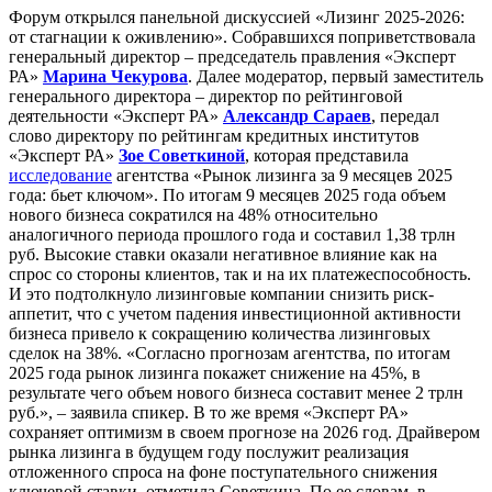
Форум открылся панельной дискуссией «Лизинг 2025-2026:
от стагнации к оживлению». Собравшихся поприветствовала
генеральный директор – председатель правления «Эксперт
РА»
Марина Чекурова
. Далее модератор, первый заместитель
генерального директора – директор по рейтинговой
деятельности «Эксперт РА»
Александр Сараев
, передал
слово директору по рейтингам кредитных институтов
«Эксперт РА»
Зое Советкиной
, которая представила
исследование
агентства «Рынок лизинга за 9 месяцев 2025
года: бьет ключом». По итогам 9 месяцев 2025 года объем
нового бизнеса сократился на 48% относительно
аналогичного периода прошлого года и составил 1,38 трлн
руб. Высокие ставки оказали негативное влияние как на
спрос со стороны клиентов, так и на их платежеспособность.
И это подтолкнуло лизинговые компании снизить риск-
аппетит, что с учетом падения инвестиционной активности
бизнеса привело к сокращению количества лизинговых
сделок на 38%. «Согласно прогнозам агентства, по итогам
2025 года рынок лизинга покажет снижение на 45%, в
результате чего объем нового бизнеса составит менее 2 трлн
руб.», – заявила спикер. В то же время «Эксперт РА»
сохраняет оптимизм в своем прогнозе на 2026 год. Драйвером
рынка лизинга в будущем году послужит реализация
отложенного спроса на фоне поступательного снижения
ключевой ставки, отметила Советкина. По ее словам, в