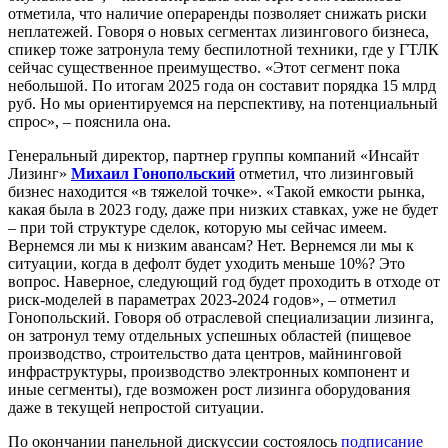
отметила, что наличие операренды позволяет снижать риски
неплатежей. Говоря о новых сегментах лизингового бизнеса,
спикер тоже затронула тему беспилотной техники, где у ГТЛК
сейчас существенное преимущество. «Этот сегмент пока
небольшой. По итогам 2025 года он составит порядка 15 млрд
руб. Но мы ориентируемся на перспективу, на потенциальный
спрос», – пояснила она.
Генеральный директор, партнер группы компаний «Инсайт
Лизинг»
Михаил Гонопольский
отметил, что лизинговый
бизнес находится «в тяжелой точке». «Такой емкости рынка,
какая была в 2023 году, даже при низких ставках, уже не будет
– при той структуре сделок, которую мы сейчас имеем.
Вернемся ли мы к низким авансам? Нет. Вернемся ли мы к
ситуации, когда в дефолт будет уходить меньше 10%? Это
вопрос. Наверное, следующий год будет проходить в отходе от
риск-моделей в параметрах 2023-2024 годов», – отметил
Гонопольский. Говоря об отраслевой специализации лизинга,
он затронул тему отдельных успешных областей (пищевое
производство, строительство дата центров, майнинговой
инфраструктуры, производство электронных компонент и
иные сегменты), где возможен рост лизинга оборудования
даже в текущей непростой ситуации.
По окончании панельной дискуссии состоялось
подписание