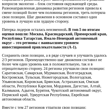
вопросов экологии – блок состояния окружающей среды.
Разнонаправленная динамика развития регионов привела к
смене позиций более чем половины регионов, треть потеряла
свои позиции. Шаг движения в основном составил один
уровень в лучшую или худшую сторону.
Пятерка лидеров осталась неизменной
. В топ-5 по итогам
оценки вошли: Москва, Краснодарский, Приморский края,
Республика Татарстан, Ямало-Ненецкий автономный
округ – это регионы с наивысшим уровнем
инвестиционной привлекательности (А-1).
Сохранить свои позиции, а в ряде случаев и улучшить удалось
2/3 регионов. Преимущественно шаг движения составил не
более чем один уровень как в положительную, так и в
отрицательную сторону. 24 региона улучшили свои позиции:
Саратовская, Самарская, Мурманская, Волгоградская,
Костромская, Тульская, Нижегородская, Вологодская,
Ульяновская, Кировская, Брянская, Астраханская, Омская
области, Республики Карелия, Мордовия, Дагестан, Алтай,
Калмыкия, Адыгея, Бурятия, Чукотский автономный округ,
Пермский край, Удмуртская Республика, Еврейская
автономная область.
Вместе с тем 27 регионов утратили свои позиции: