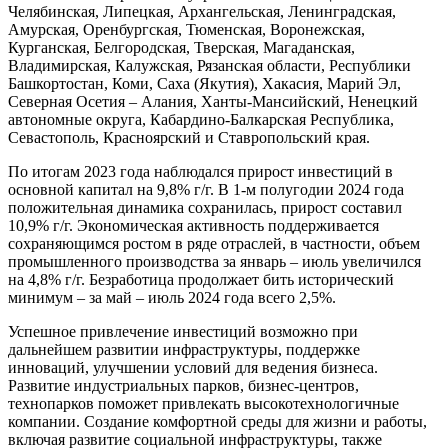
Челябинская, Липецкая, Архангельская, Ленинградская,
Амурская, Оренбургская, Тюменская, Воронежская,
Курганская, Белгородская, Тверская, Магаданская,
Владимирская, Калужская, Рязанская области, Республики
Башкортостан, Коми, Саха (Якутия), Хакасия, Марий Эл,
Северная Осетия – Алания, Ханты-Мансийский, Ненецкий
автономные округа, Кабардино-Балкарская Республика,
Севастополь, Красноярский и Ставропольский края.
По итогам 2023 года наблюдался прирост инвестиций в
основной капитал на 9,8% г/г. В 1-м полугодии 2024 года
положительная динамика сохранилась, прирост составил
10,9% г/г. Экономическая активность поддерживается
сохраняющимся ростом в ряде отраслей, в частности, объем
промышленного производства за январь – июль увеличился
на 4,8% г/г. Безработица продолжает бить исторический
минимум – за май – июль 2024 года всего 2,5%.
Успешное привлечение инвестиций возможно при
дальнейшем развитии инфраструктуры, поддержке
инноваций, улучшении условий для ведения бизнеса.
Развитие индустриальных парков, бизнес-центров,
технопарков поможет привлекать высокотехнологичные
компании. Создание комфортной среды для жизни и работы,
включая развитие социальной инфраструктуры, также