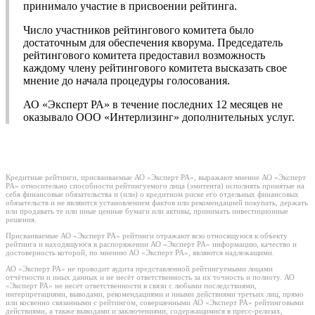
принимало участие в присвоении рейтинга.
Число участников рейтингового комитета было
достаточным для обеспечения кворума. Председатель
рейтингового комитета предоставил возможность
каждому члену рейтингового комитета высказать свое
мнение до начала процедуры голосования.
АО «Эксперт РА» в течение последних 12 месяцев не
оказывало ООО «Интерлизинг» дополнительных услуг.
Кредитные рейтинги, присваиваемые АО «Эксперт РА», выражают мнение АО «Эксперт
РА» относительно способности рейтингуемого лица (эмитента) исполнять принятые на
себя финансовые обязательства и (или) о кредитном риске его отдельных финансовых
обязательств и не являются установлением фактов или рекомендацией покупать, держать
или продавать те или иные ценные бумаги или активы, принимать инвестиционные
решения.
Присваиваемые АО «Эксперт РА» рейтинги отражают всю относящуюся к объекту
рейтинга и находящуюся в распоряжении АО «Эксперт РА» информацию, качество и
достоверность которой, по мнению АО «Эксперт РА», являются надлежащими.
АО «Эксперт РА» не проводит аудита представленной рейтингуемыми лицами
отчётности и иных данных и не несёт ответственность за их точность и полноту. АО
«Эксперт РА» не несет ответственности в связи с любыми последствиями,
интерпретациями, выводами, рекомендациями и иными действиями третьих лиц, прямо
или косвенно связанными с рейтингом, совершенными АО «Эксперт РА» рейтинговыми
действиями, а также выводами и заключениями, содержащимися в пресс-релизах,