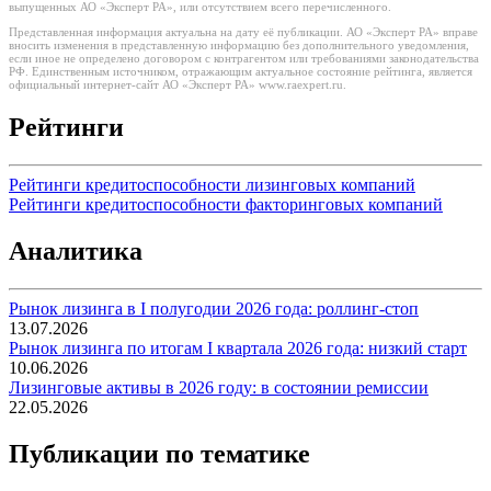
выпущенных АО «Эксперт РА», или отсутствием всего перечисленного.
Представленная информация актуальна на дату её публикации. АО «Эксперт РА» вправе
вносить изменения в представленную информацию без дополнительного уведомления,
если иное не определено договором с контрагентом или требованиями законодательства
РФ. Единственным источником, отражающим актуальное состояние рейтинга, является
официальный интернет-сайт АО «Эксперт РА» www.raexpert.ru.
Рейтинги
Рейтинги кредитоспособности лизинговых компаний
Рейтинги кредитоспособности факторинговых компаний
Аналитика
Рынок лизинга в I полугодии 2026 года: роллинг-стоп
13.07.2026
Рынок лизинга по итогам I квартала 2026 года: низкий старт
10.06.2026
Лизинговые активы в 2026 году: в состоянии ремиссии
22.05.2026
Публикации по тематике