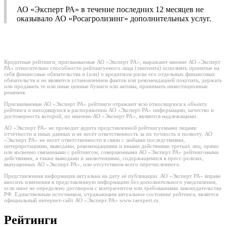
АО «Эксперт РА» в течение последних 12 месяцев не
оказывало АО «Росагролизинг» дополнительных услуг.
Кредитные рейтинги, присваиваемые АО «Эксперт РА», выражают мнение АО «Эксперт
РА» относительно способности рейтингуемого лица (эмитента) исполнять принятые на
себя финансовые обязательства и (или) о кредитном риске его отдельных финансовых
обязательств и не являются установлением фактов или рекомендацией покупать, держать
или продавать те или иные ценные бумаги или активы, принимать инвестиционные
решения.
Присваиваемые АО «Эксперт РА» рейтинги отражают всю относящуюся к объекту
рейтинга и находящуюся в распоряжении АО «Эксперт РА» информацию, качество и
достоверность которой, по мнению АО «Эксперт РА», являются надлежащими.
АО «Эксперт РА» не проводит аудита представленной рейтингуемыми лицами
отчётности и иных данных и не несёт ответственность за их точность и полноту. АО
«Эксперт РА» не несет ответственности в связи с любыми последствиями,
интерпретациями, выводами, рекомендациями и иными действиями третьих лиц, прямо
или косвенно связанными с рейтингом, совершенными АО «Эксперт РА» рейтинговыми
действиями, а также выводами и заключениями, содержащимися в пресс-релизах,
выпущенных АО «Эксперт РА», или отсутствием всего перечисленного.
Представленная информация актуальна на дату её публикации. АО «Эксперт РА» вправе
вносить изменения в представленную информацию без дополнительного уведомления,
если иное не определено договором с контрагентом или требованиями законодательства
РФ. Единственным источником, отражающим актуальное состояние рейтинга, является
официальный интернет-сайт АО «Эксперт РА» www.raexpert.ru.
Рейтинги