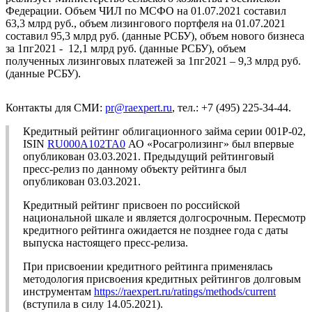
Федерации. Объем ЧИЛ по МСФО на 01.07.2021 составил
63,3 млрд руб., объем лизингового портфеля на 01.07.2021
составил 95,3 млрд руб. (данные РСБУ), объем нового бизнеса
за 1пг2021 - 12,1 млрд руб. (данные РСБУ), объем
полученных лизинговых платежей за 1пг2021 – 9,3 млрд руб.
(данные РСБУ).
Контакты для СМИ:
pr@raexpert.ru
, тел.: +7 (495) 225-34-44.
Кредитный рейтинг облигационного займа серии 001Р-02,
ISIN
RU000A102TA0
АО «Росагролизинг» был впервые
опубликован 03.03.2021. Предыдущий рейтинговый
пресс-релиз по данному объекту рейтинга был
опубликован 03.03.2021.
Кредитный рейтинг присвоен по российской
национальной шкале и является долгосрочным. Пересмотр
кредитного рейтинга ожидается не позднее года с даты
выпуска настоящего пресс-релиза.
При присвоении кредитного рейтинга применялась
методология присвоения кредитных рейтингов долговым
инструментам
https://raexpert.ru/ratings/methods/current
(вступила в силу 14.05.2021).