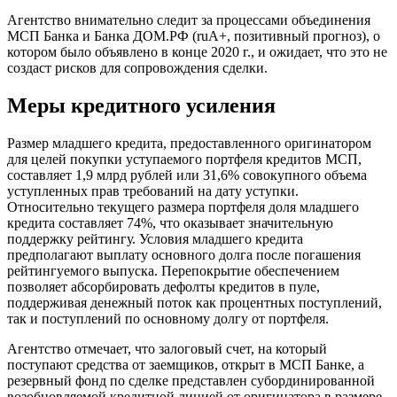
Агентство внимательно следит за процессами объединения
МСП Банка и Банка ДОМ.РФ (ruA+, позитивный прогноз), о
котором было объявлено в конце 2020 г., и ожидает, что это не
создаст рисков для сопровождения сделки.
Меры кредитного усиления
Размер младшего кредита, предоставленного оригинатором
для целей покупки уступаемого портфеля кредитов МСП,
составляет 1,9 млрд рублей или 31,6% совокупного объема
уступленных прав требований на дату уступки.
Относительно текущего размера портфеля доля младшего
кредита составляет 74%, что оказывает значительную
поддержку рейтингу. Условия младшего кредита
предполагают выплату основного долга после погашения
рейтингуемого выпуска. Перепокрытие обеспечением
позволяет абсорбировать дефолты кредитов в пуле,
поддерживая денежный поток как процентных поступлений,
так и поступлений по основному долгу от портфеля.
Агентство отмечает, что залоговый счет, на который
поступают средства от заемщиков, открыт в МСП Банке, а
резервный фонд по сделке представлен субординированной
возобновляемой кредитной линией от оригинатора в размере