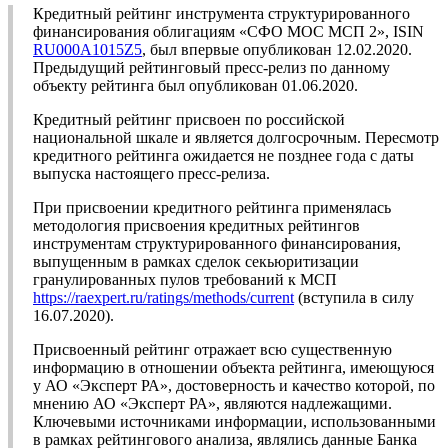
Кредитный рейтинг инструмента структурированного
финансирования облигациям «СФО МОС МСП 2», ISIN
RU000A1015Z5
, был впервые опубликован 12.02.2020.
Предыдущий рейтинговый пресс-релиз по данному
объекту рейтинга был опубликован 01.06.2020.
Кредитный рейтинг присвоен по российской
национальной шкале и является долгосрочным. Пересмотр
кредитного рейтинга ожидается не позднее года с даты
выпуска настоящего пресс-релиза.
При присвоении кредитного рейтинга применялась
методология присвоения кредитных рейтингов
инструментам структурированного финансирования,
выпущенным в рамках сделок секьюритизации
гранулированных пулов требований к МСП
https://raexpert.ru/ratings/methods/current
(вступила в силу
16.07.2020).
Присвоенный рейтинг отражает всю существенную
информацию в отношении объекта рейтинга, имеющуюся
у АО «Эксперт РА», достоверность и качество которой, по
мнению АО «Эксперт РА», являются надлежащими.
Ключевыми источниками информации, использованными
в рамках рейтингового анализа, являлись данные Банка