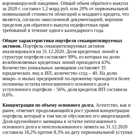
коронавирусной пандемии. Общий объем обратного выкупа
за 2020 г. составил 1,2 млрд руб. или 20% от первоначальной
номинальной стоимости облигаций и младшего кредита, что
является, согласно эмиссионной документацией, верхним
пределом для обратного выкупа недефолтных прав
требований в течение одного календарного года.
Общие характеристики портфеля секьюритизируемых
активов.
Портфель секьюритизируемых активов
анализировался на 31.12.2020. Доля кредитных линий в
структуре портфеля составляет 99%, из которых на долю
возобновляемых кредитных линий приходится 43%.
Количество уникальных заемщиков составляет 35
юридических лиц и ИП, количество ссуд – 40. На долю
микро- и малых предприятий по-прежнему приходится более
половины остатка непогашенного основного долга
уступленного портфеля – 56%, доля кредитов ИП составила
0,6%.
Концентрация по объему основного долга
. Агентство, как и
ранее, отмечает продолжающийся рост уровня концентрации
портфеля, который в том числе обусловлен его амортизацией.
Доля крупнейшего заемщика в остатке непогашенного
основного долга и неиспользованного лимита на 31.12.2020
составила 18,2% против 8,3% на дату первоначальной уступки