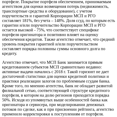
портфеле. Покрытие портфеля обеспечением, принимаемым
агентством для оценки возмещения потерь (недвижимость,
транспортные средства и оборудование), с учетом
поручительств и гарантий Корпорации МСП и РГО
составляет 181%, без учета – 148%. Доля ссуд, по которым есть
гарантии и/или поручительство
Корпорации МСП и РГО
остается высокой - 75%, что соответствует специфике
портфеля оригинатора и позитивно влияет на оценку
обеспечения кредитов. Также агентство отмечает, что средний
уровень покрытия гарантией и/или поручительством
составляет порядка половины суммы основного долга по
кредиту.
Агентство отмечает, что МСП Банк занимается прямым
кредитованием субъектов МСП сравнительно недавно:
активные выдачи начались с 2018 г. Такой горизонт не дает
достаточной статистики для оценки кредитной политики и
практики реализации залогов по проблемным ссудам банка.
Кроме того, по мнению агентства, банк не обладает развитой
филиальной сетью, соответствующей структуре кредитного
портфеля, в котором на долю регионов приходится порядка
50%. Исходя из упомянутых выше особенностей банка как
оригинатора и сервисера, при моделировании денежных
потоков по сделке, как и при присвоении рейтинга, агентство
применило корректировки к поступлениям от портфеля.