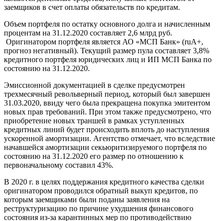
заемщиков в счет оплаты обязательств по кредитам.
Объем портфеля по остатку основного долга и начисленным
процентам на 31.12.2020 составляет 2,6 млрд руб.
Оригинатором портфеля является АО «МСП Банк» (ruA+,
прогноз негативный). Текущий размер пула составляет 3,8%
кредитного портфеля юридических лиц и ИП МСП Банка по
состоянию на 31.12.2020.
Эмиссионной документацией в сделке предусмотрен
трехмесячный револьверный период, который был завершен
31.03.2020, ввиду чего была прекращена покупка эмитентом
новых прав требований. При этом также предусмотрено, что
приобретение новых траншей в рамках уступленных
кредитных линий будет происходить вплоть до наступления
ускоренной амортизации. Агентство отмечает, что вследствие
начавшейся амортизации секьюритизируемого портфеля по
состоянию на 31.12.2020 его размер по отношению к
первоначальному составил 43%.
В 2020 г. в целях поддержания кредитного качества сделки
оригинатором проводился обратный выкуп кредитов, по
которым заемщиками были поданы заявления на
реструктуризацию по причине ухудшения финансового
состояния из-за карантинных мер по противодействию