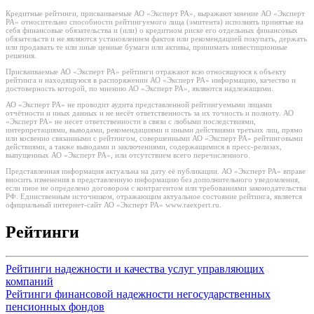
Кредитные рейтинги, присваиваемые АО «Эксперт РА», выражают мнение АО «Эксперт
РА» относительно способности рейтингуемого лица (эмитента) исполнять принятые на
себя финансовые обязательства и (или) о кредитном риске его отдельных финансовых
обязательств и не являются установлением фактов или рекомендацией покупать, держать
или продавать те или иные ценные бумаги или активы, принимать инвестиционные
решения.
Присваиваемые АО «Эксперт РА» рейтинги отражают всю относящуюся к объекту
рейтинга и находящуюся в распоряжении АО «Эксперт РА» информацию, качество и
достоверность которой, по мнению АО «Эксперт РА», являются надлежащими.
АО «Эксперт РА» не проводит аудита представленной рейтингуемыми лицами
отчётности и иных данных и не несёт ответственность за их точность и полноту. АО
«Эксперт РА» не несет ответственности в связи с любыми последствиями,
интерпретациями, выводами, рекомендациями и иными действиями третьих лиц, прямо
или косвенно связанными с рейтингом, совершенными АО «Эксперт РА» рейтинговыми
действиями, а также выводами и заключениями, содержащимися в пресс-релизах,
выпущенных АО «Эксперт РА», или отсутствием всего перечисленного.
Представленная информация актуальна на дату её публикации. АО «Эксперт РА» вправе
вносить изменения в представленную информацию без дополнительного уведомления,
если иное не определено договором с контрагентом или требованиями законодательства
РФ. Единственным источником, отражающим актуальное состояние рейтинга, является
официальный интернет-сайт АО «Эксперт РА» www.raexpert.ru.
Рейтинги
Рейтинги надежности и качества услуг управляющих
компаний
Рейтинги финансовой надежности негосударственных
пенсионных фондов