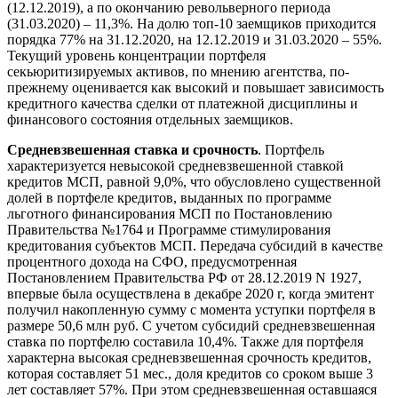
(12.12.2019), а по окончанию револьверного периода
(31.03.2020) – 11,3%. На долю топ-10 заемщиков приходится
порядка 77% на 31.12.2020, на 12.12.2019 и 31.03.2020 – 55%.
Текущий уровень концентрации портфеля
секьюритизируемых активов, по мнению агентства, по-
прежнему оценивается как высокий и повышает зависимость
кредитного качества сделки от платежной дисциплины и
финансового состояния отдельных заемщиков.
Средневзвешенная ставка и срочность
. Портфель
характеризуется невысокой средневзвешенной ставкой
кредитов МСП, равной 9,0%, что обусловлено существенной
долей в портфеле кредитов, выданных по программе
льготного финансирования МСП по Постановлению
Правительства №1764 и Программе стимулирования
кредитования субъектов МСП. Передача субсидий в качестве
процентного дохода на СФО, предусмотренная
Постановлением Правительства РФ от 28.12.2019 N 1927,
впервые была осуществлена в декабре 2020 г, когда эмитент
получил накопленную сумму с момента уступки портфеля в
размере 50,6 млн руб. С учетом субсидий средневзвешенная
ставка по портфелю составила 10,4%. Также для портфеля
характерна высокая средневзвешенная срочность кредитов,
которая составляет 51 мес., доля кредитов со сроком выше 3
лет составляет 57%. При этом средневзвешенная оставшаяся