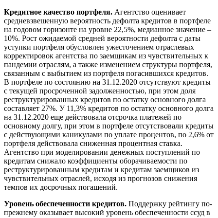
Кредитное качество портфеля.
Агентство оценивает
средневзвешенную вероятность дефолта кредитов в портфеле
на годовом горизонте на уровне 22,5%, медианное значение –
10%. Рост ожидаемой средней вероятности дефолта с даты
уступки портфеля обусловлен ужесточением отраслевых
корректировок агентства по заемщикам из чувствительных к
пандемии отраслям, а также изменением структуры портфеля,
связанным с выбытием из портфеля погасившихся кредитов.
В портфеле по состоянию на 31.12.2020 отсутствуют кредиты
с текущей просроченной задолженностью, при этом доля
реструктурированных кредитов по остатку основного долга
составляет 27%. У 11,3% кредитов по остатку основного долга
на 31.12.2020 еще действовала отсрочка платежей по
основному долгу, при этом в портфеле отсутствовали кредиты
с действующими каникулами по уплате процентов, по 2,6% от
портфеля действовала сниженная процентная ставка.
Агентство при моделировании денежных поступлений по
кредитам снижало коэффициенты оборачиваемости по
реструктурированным кредитам и кредитам заемщиков из
чувствительных отраслей, исходя из прогнозов снижения
темпов их досрочных погашений.
Уровень обеспеченности кредитов.
Поддержку рейтингу по-
прежнему оказывает
высокий уровень обеспеченности ссуд в