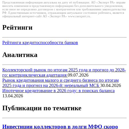
Представленная информация актуальна на дату её публикации. АО «Эксперт РА» вправе
вносить изменения в представленную информацию без дополнительного уведомления,
если иное не определено договором с контрагентом или требованиями законодательства
РФ. Единственным источником, отражающим актуальное состояние рейтинга, является
официальный интернет-сайт АО «Эксперт РА» www.raexpert.ru.
Рейтинги
Рейтинги кредитоспособности банков
Аналитика
Коллекторский рынок по итогам 2025 года и прогноз до 2028-
го: контрциклическая адаптация
09.07.2026
Рынок кредитования малого и среднего бизнеса по итогам
2025 года и прогноз на 2026-й: нереальный МСБ
30.04.2026
Ипотечное кредитование в 2026 году: в поисках баланса
13.04.2026
Публикации по тематике
Инвестиции коллекторов в долги МФО скоро