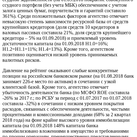
ссудного портфеля (без учета МБК) обеспечением с учетом
залога ценных бумаг, поручительств и гарантий составило
361%). Среди положительных факторов агентство отмечает
невысокую степень зависимости ресурсной базы от средств
крупнейших кредиторов (доля средств 10 кредиторов в
валовых пассивах составила 21%, доля средств крупнейшего
кредитора – 5% на 01.09.2018) и приемлемый уровень
достаточности капитала (на 01.09.2018 Н1.0=16%;
Н1.2=Н1.1=11%; Н1.4=13%). Кроме того, агентством
позитивно оценивается низкий уровень принимаемых
валютных рисков.
Давление на рейтинг оказывают слабые конкурентные
позиции на российском банковском рынке (на 01.08.2018 банк
занимает 226-е место по активам) в сочетании с узкой
клиентской базой. Кроме того, агентство отмечает
убыточность деятельности банка (по МСФО ROE составила
-26% за 2017 г.; по РСБУ за период с 01.07.2017 по 01.07.2018
составила -32%) в сочетании с низким уровнем покрытия
расходов, связанных с обеспечением деятельности, чистыми
процентными и комиссионными доходами (68% за 2 квартал
2018 года) на фоне крайне высокого уровня иммобилизации
капитала (на 01.09.2018 148% капитала банка
иммобилизовано вложениями в имущество и требованиями
по прочим операциям, преимущественно представленными