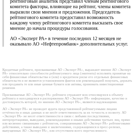
рейтинговый аналитик представил членам рейтингового
комитета факторы, влияющие на рейтинг, члены комитета
выразили свои мнения и предложения. Председатель
рейтингового комитета предоставил возможность
каждому члену рейтингового комитета высказать свое
мнение до начала процедуры голосования.
АО «Эксперт РА» в течение последних 12 месяцев не
оказывало АО «Нефтепромбанк» дополнительных услуг.
Кредитные рейтинги, присваиваемые АО «Эксперт РА», выражают мнение АО «Эксперт
РА» относительно способности рейтингуемого лица (эмитента) исполнять принятые на
себя финансовые обязательства и (или) о кредитном риске его отдельных финансовых
обязательств и не являются установлением фактов или рекомендацией покупать, держать
или продавать те или иные ценные бумаги или активы, принимать инвестиционные
решения.
Присваиваемые АО «Эксперт РА» рейтинги отражают всю относящуюся к объекту
рейтинга и находящуюся в распоряжении АО «Эксперт РА» информацию, качество и
достоверность которой, по мнению АО «Эксперт РА», являются надлежащими.
АО «Эксперт РА» не проводит аудита представленной рейтингуемыми лицами
отчётности и иных данных и не несёт ответственность за их точность и полноту. АО
«Эксперт РА» не несет ответственности в связи с любыми последствиями,
интерпретациями, выводами, рекомендациями и иными действиями третьих лиц, прямо
или косвенно связанными с рейтингом, совершенными АО «Эксперт РА» рейтинговыми
действиями, а также выводами и заключениями, содержащимися в пресс-релизах,
выпущенных АО «Эксперт РА», или отсутствием всего перечисленного.