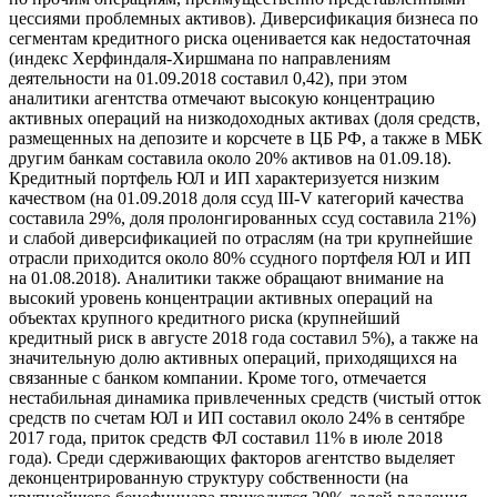
цессиями проблемных активов). Диверсификация бизнеса по
сегментам кредитного риска оценивается как недостаточная
(индекс Херфиндаля-Хиршмана по направлениям
деятельности на 01.09.2018 составил 0,42), при этом
аналитики агентства отмечают высокую концентрацию
активных операций на низкодоходных активах (доля средств,
размещенных на депозите и корсчете в ЦБ РФ, а также в МБК
другим банкам составила около 20% активов на 01.09.18).
Кредитный портфель ЮЛ и ИП характеризуется низким
качеством (на 01.09.2018 доля ссуд III-V категорий качества
составила 29%, доля пролонгированных ссуд составила 21%)
и слабой диверсификацией по отраслям (на три крупнейшие
отрасли приходится около 80% ссудного портфеля ЮЛ и ИП
на 01.08.2018). Аналитики также обращают внимание на
высокий уровень концентрации активных операций на
объектах крупного кредитного риска (крупнейший
кредитный риск в августе 2018 года составил 5%), а также на
значительную долю активных операций, приходящихся на
связанные с банком компании. Кроме того, отмечается
нестабильная динамика привлеченных средств (чистый отток
средств по счетам ЮЛ и ИП составил около 24% в сентябре
2017 года, приток средств ФЛ составил 11% в июле 2018
года). Среди сдерживающих факторов агентство выделяет
деконцентрированную структуру собственности (на