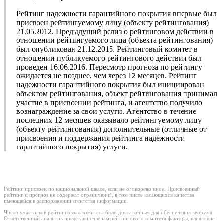
Рейтинг надежности гарантийного покрытия впервые был
присвоен рейтингуемому лицу (объекту рейтингования)
21.05.2012. Предыдущий релиз о рейтинговом действии в
отношении рейтингуемого лица (объекта рейтингования)
был опубликован 21.12.2015. Рейтинговый комитет в
отношении публикуемого рейтингового действия был
проведен 16.06.2016. Пересмотр прогноза по рейтингу
ожидается не позднее, чем через 12 месяцев. Рейтинг
надежности гарантийного покрытия был инициирован
объектом рейтингования, объект рейтингования принимал
участие в присвоении рейтинга, и агентство получило
вознаграждение за свои услуги. Агентство в течение
последних 12 месяцев оказывало рейтингуемому лицу
(объекту рейтингования) дополнительные (отличные от
присвоения и поддержания рейтинга надежности
гарантийного покрытия) услуги.
Рейтинг присвоен по национальной шкале, если не оговорено иное. Присвоенный
рейтинг и прогноз не содержат ограничений, в том числе касающихся качества
имеющейся в распоряжении агентства информации.
Число участников рейтингового комитета было достаточным для обеспечения кворума.
Ответственный аналитик представил членам рейтингового комитета факторы, влияющие