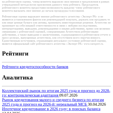
на рейтинговую оценку, члены комитета выразили свои мнения и предложения в рамках
утвержденной методологии присвоения данного типа рейтинга. Председатель
рейтингового комитета предоставил возможность каждому члену рейтингового
комитета высказать свое мнение до начала процедуры голосования.
Рейтинговые оценки выражают мнение рейтингового агентства «Эксперт РА» и не
являются установлением фактов или рекомендацией покупать, держать или продавать те
или иные ценные бумаги или активы, принимать инвестиционные решения. Агентство не
принимает на себя никакой ответственности в связи с любыми последствиями,
интерпретациями, выводами, рекомендациями и иными действиями, прямо или косвенно
связанными с рейтинговой оценкой, совершенными Агентством рейтинговыми
действиями, а также выводами и заключениями, содержащимися в рейтинговом отчете и
пресс-релизах, выпущенных агентством, или отсутствием всего перечисленного.
Единственным источником, отражающим актуальное состояние рейтинговой оценки,
является официальный сайт рейтингового агентства «Эксперт РА» www.raexpert.ru.
Рейтинги
Рейтинги кредитоспособности банков
Аналитика
Коллекторский рынок по итогам 2025 года и прогноз до 2028-
го: контрциклическая адаптация
09.07.2026
Рынок кредитования малого и среднего бизнеса по итогам
2025 года и прогноз на 2026-й: нереальный МСБ
30.04.2026
Ипотечное кредитование в 2026 году: в поисках баланса