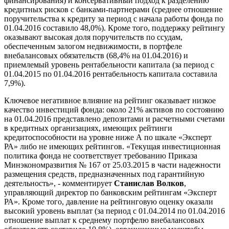
финансирования) и консервативный подход к разделению
кредитных рисков с банками-партнерами (среднее отношение
поручительства к кредиту за период с начала работы фонда по
01.04.2016 составило 48,0%). Кроме того, поддержку рейтингу
оказывают высокая доля поручительств по ссудам,
обеспеченным залогом недвижимости, в портфеле
внебалансовых обязательств (68,4% на 01.04.2016) и
приемлемый уровень рентабельности капитала (за период с
01.04.2015 по 01.04.2016 рентабельность капитала составила
7,9%).
Ключевое негативное влияние на рейтинг оказывает низкое
качество инвестиций фонда: около 21% активов по состоянию
на 01.04.2016 представлено депозитами и расчетными счетами
в кредитных организациях, имеющих рейтинги
кредитоспособности на уровне ниже А по шкале «Эксперт
РА» либо не имеющих рейтингов. «Текущая инвестиционная
политика фонда не соответствует требованию Приказа
Минэкономразвития № 167 от 25.03.2015 в части надежности
размещения средств, предназначенных под гарантийную
деятельность», - комментирует
Станислав Волков
,
управляющий директор по банковским рейтингам «Эксперт
РА». Кроме того, давление на рейтинговую оценку оказали
высокий уровень выплат (за период с 01.04.2014 по 01.04.2016
отношение выплат к среднему портфелю внебалансовых