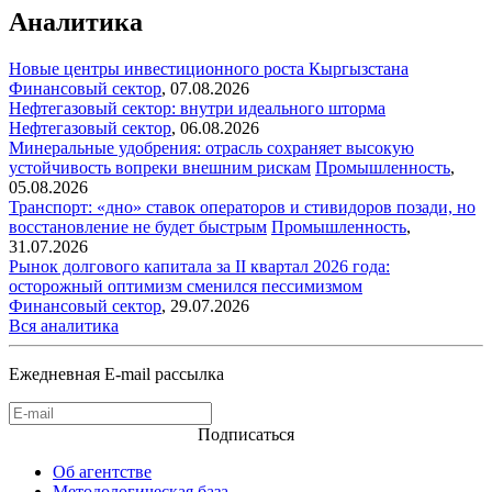
Аналитика
Новые центры инвестиционного роста Кыргызстана
Финансовый сектор
,
07.08.2026
Нефтегазовый сектор: внутри идеального шторма
Нефтегазовый сектор
,
06.08.2026
Минеральные удобрения: отрасль сохраняет высокую
устойчивость вопреки внешним рискам
Промышленность
,
05.08.2026
Транспорт: «дно» ставок операторов и стивидоров позади, но
восстановление не будет быстрым
Промышленность
,
31.07.2026
Рынок долгового капитала за II квартал 2026 года:
осторожный оптимизм сменился пессимизмом
Финансовый сектор
,
29.07.2026
Вся аналитика
Ежедневная E-mail рассылка
Подписаться
Об агентстве
Методологическая база