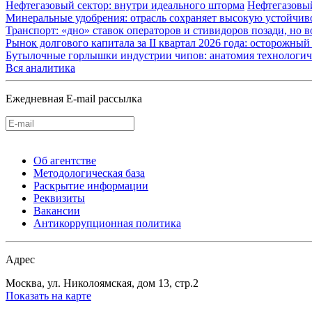
Нефтегазовый сектор: внутри идеального шторма
Нефтегазовы
Минеральные удобрения: отрасль сохраняет высокую устойчив
Транспорт: «дно» ставок операторов и стивидоров позади, но 
Рынок долгового капитала за II квартал 2026 года: осторожн
Бутылочные горлышки индустрии чипов: анатомия технологич
Вся аналитика
Ежедневная E-mail рассылка
Об агентстве
Методологическая база
Раскрытие информации
Реквизиты
Вакансии
Антикоррупционная политика
Адрес
Москва, ул. Николоямская, дом 13, стр.2
Показать на карте