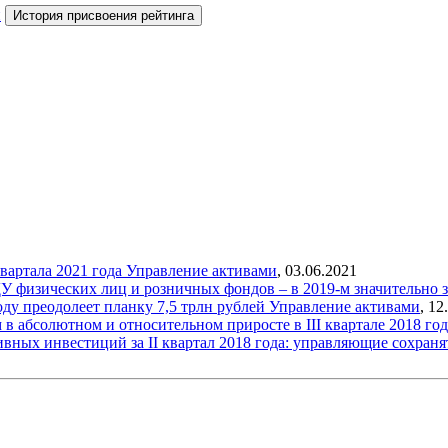
й
История присвоения рейтинга
вартала 2021 года
Управление активами
,
03.06.2021
ДУ физических лиц и розничных фондов – в 2019-м значительно 
ду преодолеет планку 7,5 трлн рублей
Управление активами
,
12
в абсолютном и относительном приросте в III квартале 2018 го
вных инвестиций за II квартал 2018 года: управляющие сохран