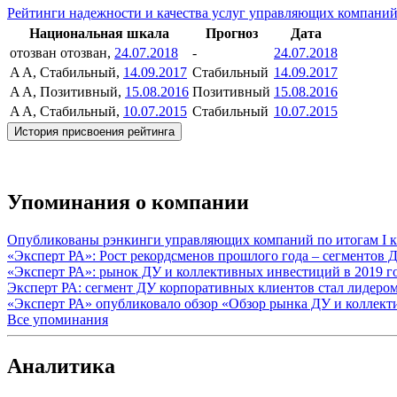
Рейтинги надежности и качества услуг управляющих компани
Национальная шкала
Прогноз
Дата
отозван
отозван,
24.07.2018
-
24.07.2018
A
A, Стабильный,
14.09.2017
Стабильный
14.09.2017
A
A, Позитивный,
15.08.2016
Позитивный
15.08.2016
A
A, Стабильный,
10.07.2015
Стабильный
10.07.2015
История присвоения рейтинга
Упоминания о компании
Опубликованы рэнкинги управляющих компаний по итогам I к
«Эксперт РА»: Рост рекордсменов прошлого года – сегментов 
«Эксперт РА»: рынок ДУ и коллективных инвестиций в 2019 го
Эксперт РА: сегмент ДУ корпоративных клиентов стал лидером 
«Эксперт РА» опубликовало обзор «Обзор рынка ДУ и коллекти
Все упоминания
Аналитика