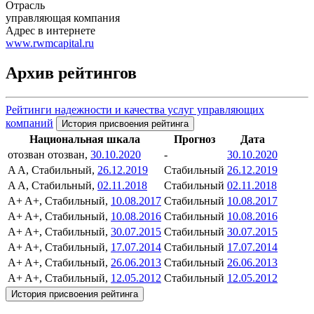
Отрасль
управляющая компания
Адрес в интернете
www.rwmcapital.ru
Архив рейтингов
Рейтинги надежности и качества услуг управляющих
компаний
История присвоения рейтинга
Национальная шкала
Прогноз
Дата
отозван
отозван,
30.10.2020
-
30.10.2020
A
A, Стабильный,
26.12.2019
Стабильный
26.12.2019
A
A, Стабильный,
02.11.2018
Стабильный
02.11.2018
A+
A+, Стабильный,
10.08.2017
Стабильный
10.08.2017
A+
A+, Стабильный,
10.08.2016
Стабильный
10.08.2016
A+
A+, Стабильный,
30.07.2015
Стабильный
30.07.2015
A+
A+, Стабильный,
17.07.2014
Стабильный
17.07.2014
A+
A+, Стабильный,
26.06.2013
Стабильный
26.06.2013
A+
A+, Стабильный,
12.05.2012
Стабильный
12.05.2012
История присвоения рейтинга