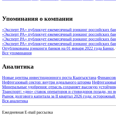
Упоминания о компании
«Эксперт РА» публикует ежемесячный рэнкинг российских бан
«Эксперт РА» публикует ежемесячный рэнкинг российских бан
«Эксперт РА» публикует ежемесячный рэнкинг российских банк
«Эксперт РА» публикует ежемесячный рэнкинг российских бан
Опубликованы рэнкинги банков на 01 января 2022 года
Банки
,
Все упоминания
Аналитика
Новые центры инвестиционного роста Кыргызстана
Финансов
Нефтегазовый сектор: внутри идеального шторма
Нефтегазовы
Минеральные удобрения: отрасль сохраняет высокую устойчив
Транспорт: «дно» ставок операторов и стивидоров позади, но 
Рынок долгового капитала за II квартал 2026 года: осторожн
Вся аналитика
Ежедневная E-mail рассылка