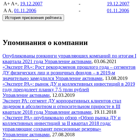
A+
A+,
19.12.2007
-
19.12.2007
A
A,
01.11.2006
-
01.11.2006
История присвоения рейтинга
Упоминания о компании
Опубликованы рэнкинги управляющих компаний по итогам I
квартала 2021 года
Управление активами
,
03.06.2021
«Эксперт РА»: Рост рекордсменов прошлого года – сегментов
ДУ физических лиц и розничных фондов – в 2019-м
значительно замедлился
Управление активами
,
13.08.2019
«Эксперт РА»: рынок ДУ и коллективных инвестиций в 2019
году преодолеет планку 7,5 трлн рублей
Управление активами
,
12.03.2019
Эксперт РА: сегмент ДУ корпоративных клиентов стал
лидером в абсолютном и относительном приросте в III
квартале 2018 года
Управление активами
,
19.11.2018
«Эксперт РА» опубликовало обзор «Обзор рынка ДУ и
коллективных инвестиций за II квартал 2018 года:
управляющие сохранят пенсионные резервы»
Управление активами
,
27.08.2018