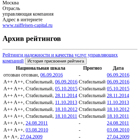
Москва
Отрасль
управляющая компания
Адрес в интернете
www.raiffeisen-capital.ru
Архив рейтингов
Рейтинги надежности и качества услуг управляющих
компаний
История присвоения рейтинга
Национальная шкала
Прогноз
Дата
отозван
отозван,
06.09.2016
-
06.09.2016
A++
A++, Стабильный,
06.09.2016
Стабильный
06.09.2016
A++
A++, Стабильный,
05.10.2015
Стабильный
05.10.2015
A++
A++, Стабильный,
28.11.2014
Стабильный
28.11.2014
A++
A++, Стабильный,
11.10.2013
Стабильный
11.10.2013
A++
A++, Стабильный,
18.10.2012
Стабильный
18.10.2012
A++
A++, Стабильный,
18.10.2011
Стабильный
18.10.2011
A++
A++,
24.08.2011
-
24.08.2011
A++
A++,
03.08.2010
-
03.08.2010
A+
A+,
27.04.2009
-
27.04.2009