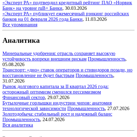
«Эксперт РА» подтвердил кредитный рейтинг ПАО «Норвик
Банк» на уровне ruВ+
Банки
,
30.03.2026
«Эксперт РА» публикует ежемесячный рэнкинг российских
банков на 01 февраля 2026 года
Банки
,
11.03.2026
Все упоминания
Аналитика
Минеральные удобрения: отрасль сохраняет высокую
устойчивость вопреки внешним рискам
Промышленность
,
05.08.2026
Транспорт: «дно» ставок операторов и стивидоров позади, но
восстановление не будет быстрым
Промышленность
,
31.07.2026
Рынок долгового капитала за II квартал 2026 года:
осторожный оптимизм сменился пессимизмом
Финансовый сектор
,
29.07.2026
Бутылочные горлышки индустрии чипов: анатомия
технологической зависимости
Промышленность
,
27.07.2026
Золотодобыча: стабильный рост и надежный баланс
Промышленность
,
24.07.2026
Вся аналитика