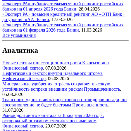
«Эксперт РА» публикует ежемесячный рэнкинг российских
банков на 01 апреля 2026 года
Банки
,
28.04.2026
«Эксперт РА» повысил кредитный рейтинг АО «ОТП Банк»
до уровня ruAA-
Банки
,
17.03.2026
«Эксперт РА» публикует ежемесячный рэнкинг российских
банков на 01 февраля 2026 года
Банки
,
11.03.2026
Все упоминания
Аналитика
Новые центры инвестиционного роста Кыргызстана
Финансовый сектор
,
07.08.2026
Нефтегазовый сектор: внутри идеального шторма
Нефтегазовый сектор
,
06.08.2026
Минеральные удобрения: отрасль сохраняет высокую
устойчивость вопреки внешним рискам
Промышленность
,
05.08.2026
Транспорт: «дно» ставок операторов и стивидоров позади, но
восстановление не будет быстрым
Промышленность
,
31.07.2026
Рынок долгового капитала за II квартал 2026 года:
осторожный оптимизм сменился пессимизмом
Финансовый сектор
,
29.07.2026