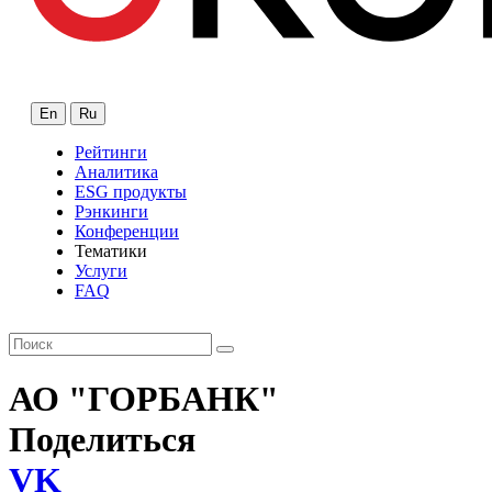
En
Ru
Рейтинги
Аналитика
ESG продукты
Рэнкинги
Конференции
Тематики
Услуги
FAQ
АО "ГОРБАНК"
Поделиться
VK