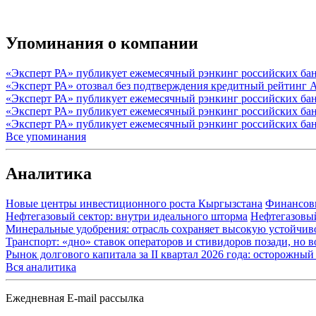
Упоминания о компании
«Эксперт РА» публикует ежемесячный рэнкинг российских бан
«Эксперт РА» отозвал без подтверждения кредитный рейтин
«Эксперт РА» публикует ежемесячный рэнкинг российских бан
«Эксперт РА» публикует ежемесячный рэнкинг российских банк
«Эксперт РА» публикует ежемесячный рэнкинг российских бан
Все упоминания
Аналитика
Новые центры инвестиционного роста Кыргызстана
Финансов
Нефтегазовый сектор: внутри идеального шторма
Нефтегазовы
Минеральные удобрения: отрасль сохраняет высокую устойчив
Транспорт: «дно» ставок операторов и стивидоров позади, но 
Рынок долгового капитала за II квартал 2026 года: осторожн
Вся аналитика
Ежедневная E-mail рассылка