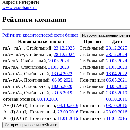
Адрес в интернете
www.expobank.ru
Рейтинги компании
Рейтинги кредитоспособности банков
История присвоения рейти
Национальная шкала
Прогноз
Дата
ruA+
ruA+, Стабильный,
23.12.2025
Стабильный
23.12.2025
ruA+
ruA+, Стабильный,
28.12.2024
Стабильный
28.12.2024
ruA
ruA, Стабильный,
29.03.2024
Стабильный
29.03.2024
ruA
ruA, Стабильный,
31.03.2023
Стабильный
31.03.2023
ruA-
ruA-, Стабильный,
13.04.2022
Стабильный
13.04.2022
ruA-
ruA-, Позитивный,
06.05.2021
Позитивный
06.05.2021
ruA-
ruA-, Стабильный,
18.05.2020
Стабильный
18.05.2020
ruA-
ruA-, Стабильный,
23.05.2019
Стабильный
23.05.2019
отозван
отозван,
03.10.2016
-
03.10.2016
A+ (I)
A+ (I), Позитивный,
03.10.2016
Позитивный
03.10.2016
A+ (I)
A+ (I), Позитивный,
23.09.2016
Позитивный
23.09.2016
A+ (I)
A+ (I), Позитивный,
11.01.2016
Позитивный
11.01.2016
История присвоения рейтинга