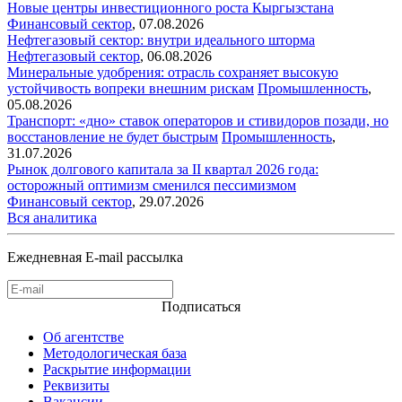
Новые центры инвестиционного роста Кыргызстана
Финансовый сектор
,
07.08.2026
Нефтегазовый сектор: внутри идеального шторма
Нефтегазовый сектор
,
06.08.2026
Минеральные удобрения: отрасль сохраняет высокую
устойчивость вопреки внешним рискам
Промышленность
,
05.08.2026
Транспорт: «дно» ставок операторов и стивидоров позади, но
восстановление не будет быстрым
Промышленность
,
31.07.2026
Рынок долгового капитала за II квартал 2026 года:
осторожный оптимизм сменился пессимизмом
Финансовый сектор
,
29.07.2026
Вся аналитика
Ежедневная E-mail рассылка
Подписаться
Об агентстве
Методологическая база
Раскрытие информации
Реквизиты
Вакансии