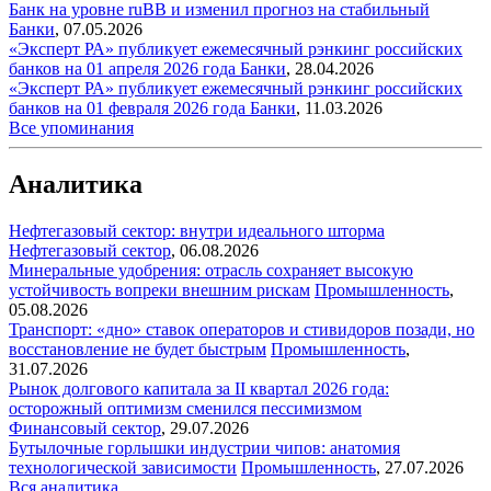
Банк на уровне ruBB и изменил прогноз на стабильный
Банки
,
07.05.2026
«Эксперт РА» публикует ежемесячный рэнкинг российских
банков на 01 апреля 2026 года
Банки
,
28.04.2026
«Эксперт РА» публикует ежемесячный рэнкинг российских
банков на 01 февраля 2026 года
Банки
,
11.03.2026
Все упоминания
Аналитика
Нефтегазовый сектор: внутри идеального шторма
Нефтегазовый сектор
,
06.08.2026
Минеральные удобрения: отрасль сохраняет высокую
устойчивость вопреки внешним рискам
Промышленность
,
05.08.2026
Транспорт: «дно» ставок операторов и стивидоров позади, но
восстановление не будет быстрым
Промышленность
,
31.07.2026
Рынок долгового капитала за II квартал 2026 года:
осторожный оптимизм сменился пессимизмом
Финансовый сектор
,
29.07.2026
Бутылочные горлышки индустрии чипов: анатомия
технологической зависимости
Промышленность
,
27.07.2026
Вся аналитика