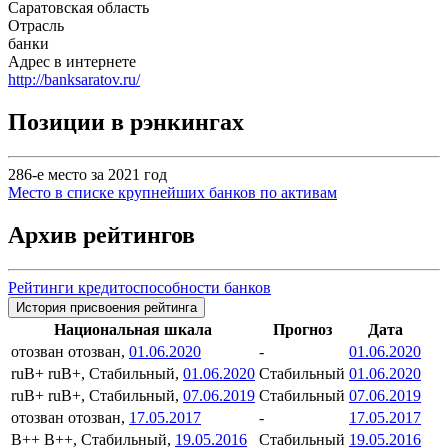
Саратовская область
Отрасль
банки
Адрес в интернете
http://banksaratov.ru/
Позиции в рэнкингах
286-е место за 2021 год
Место в списке крупнейших банков по активам
Архив рейтингов
Рейтинги кредитоспособности банков
История присвоения рейтинга
Национальная шкала
Прогноз
Дата
отозван
отозван,
01.06.2020
-
01.06.2020
ruB+
ruB+, Стабильный,
01.06.2020
Стабильный
01.06.2020
ruB+
ruB+, Стабильный,
07.06.2019
Стабильный
07.06.2019
отозван
отозван,
17.05.2017
-
17.05.2017
B++
B++, Стабильный,
19.05.2016
Стабильный
19.05.2016