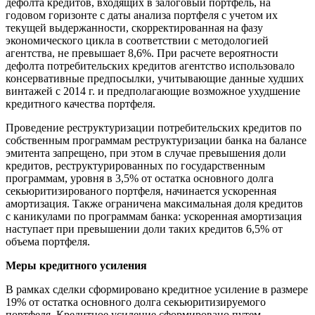
дефолта кредитов, входящих в залоговый портфель, на
годовом горизонте с даты анализа портфеля с учетом их
текущей выдержанности, скорректированная на фазу
экономического цикла в соответствии с методологией
агентства, не превышает 8,6%. При расчете вероятности
дефолта потребительских кредитов агентство использовало
консервативные предпосылки, учитывающие данные худших
винтажей с 2014 г. и предполагающие возможное ухудшение
кредитного качества портфеля.
Проведение реструктуризации потребительских кредитов по
собственным программам реструктуризации банка на балансе
эмитента запрещено, при этом в случае превышения доли
кредитов, реструктурированных по государственным
программам, уровня в 3,5% от остатка основного долга
секьюритизированого портфеля, начинается ускоренная
амортизация. Также ограничена максимальная доля кредитов
с каникулами по программам банка: ускоренная амортизация
наступает при превышении доли таких кредитов 6,5% от
объема портфеля.
Меры кредитного усиления
В рамках сделки сформировано кредитное усиление в размере
19% от остатка основного долга секьюритизируемого
портфеля. Кредитное усиление сформировано путем