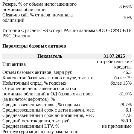
Резерв, % от объема непогашенного
8.66%
номинала облигаций
Clean-up call, % от перв. номинала
10%
облигаций
Источник: расчеты «Эксперт РА» по данным ООО «СФО ВТБ
РКС Эталон»
Параметры базовых активов
Показатель
31.07.2025
потребительские
Тип актива
кредиты
Объем базовых активов, млрд руб.
46.3
Количество базовых активов в пуле, тыс. шт.
более 79
Избыточный спрэд, % годовых
более 13%
Отношение непогашенного остатка
номинала облигаций к ОД базовых активов
81.0%
(за вычетом дефолтов), %
Средневзвешенная ставка, % годовых
28.7%
Средневзвешенный срок с даты выдачи, мес.
6.1
Средневзвешенный срок до погашения, мес.
47.8
Средний остаток долга, тыс. руб.
580.1
Средневзвешенный LTV, %
не применимо
Реструктуризация в силу закона и по