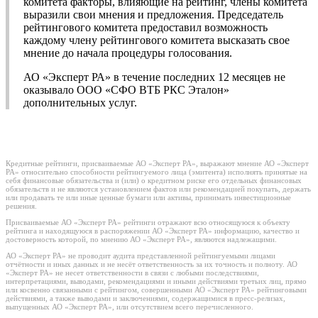
комитета факторы, влияющие на рейтинг, члены комитета
выразили свои мнения и предложения. Председатель
рейтингового комитета предоставил возможность
каждому члену рейтингового комитета высказать свое
мнение до начала процедуры голосования.
АО «Эксперт РА» в течение последних 12 месяцев не
оказывало ООО «СФО ВТБ РКС Эталон»
дополнительных услуг.
Кредитные рейтинги, присваиваемые АО «Эксперт РА», выражают мнение АО «Эксперт
РА» относительно способности рейтингуемого лица (эмитента) исполнять принятые на
себя финансовые обязательства и (или) о кредитном риске его отдельных финансовых
обязательств и не являются установлением фактов или рекомендацией покупать, держать
или продавать те или иные ценные бумаги или активы, принимать инвестиционные
решения.
Присваиваемые АО «Эксперт РА» рейтинги отражают всю относящуюся к объекту
рейтинга и находящуюся в распоряжении АО «Эксперт РА» информацию, качество и
достоверность которой, по мнению АО «Эксперт РА», являются надлежащими.
АО «Эксперт РА» не проводит аудита представленной рейтингуемыми лицами
отчётности и иных данных и не несёт ответственность за их точность и полноту. АО
«Эксперт РА» не несет ответственности в связи с любыми последствиями,
интерпретациями, выводами, рекомендациями и иными действиями третьих лиц, прямо
или косвенно связанными с рейтингом, совершенными АО «Эксперт РА» рейтинговыми
действиями, а также выводами и заключениями, содержащимися в пресс-релизах,
выпущенных АО «Эксперт РА», или отсутствием всего перечисленного.