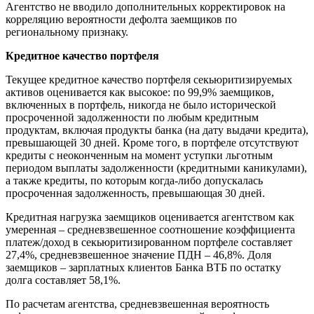
Агентство не вводило дополнительных корректировок на
корреляцию вероятности дефолта заемщиков по
региональному признаку.
Кредитное качество портфеля
Текущее кредитное качество портфеля секьюритизируемых
активов оценивается как высокое: по 99,9% заемщиков,
включенных в портфель, никогда не было исторической
просроченной задолженности по любым кредитным
продуктам, включая продукты банка (на дату выдачи кредита),
превышающей 30 дней. Кроме того, в портфеле отсутствуют
кредиты с неоконченным на момент уступки льготным
периодом выплаты задолженности (кредитными каникулами),
а также кредиты, по которым когда-либо допускалась
просроченная задолженность, превышающая 30 дней.
Кредитная нагрузка заемщиков оценивается агентством как
умеренная – средневзвешенное соотношение коэффициента
платеж/доход в секьюритизированном портфеле составляет
27,4%, средневзвешенное значение ПДН – 46,8%. Доля
заемщиков – зарплатных клиентов Банка ВТБ по остатку
долга составляет 58,1%.
По расчетам агентства, средневзвешенная вероятность