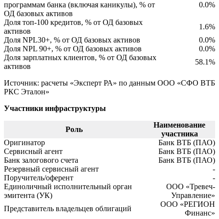
программам банка (включая каникулы), % от
0.0%
ОД базовых активов
Доля топ-100 кредитов, % от ОД базовых
1.6%
активов
Доля NPL30+, % от ОД базовых активов
0.0%
Доля NPL 90+, % от ОД базовых активов
0.0%
Доля зарплатных клиентов, % от ОД базовых
58.1%
активов
Источник: расчеты «Эксперт РА» по данным ООО «СФО ВТБ
РКС Эталон»
Участники инфраструктуры
Наименование
Роль
участника
Оригинатор
Банк ВТБ (ПАО)
Сервисный агент
Банк ВТБ (ПАО)
Банк залогового счета
Банк ВТБ (ПАО)
Резервный сервисный агент
-
Поручитель/оферент
-
Единоличный исполнительный орган
ООО «Тревеч-
эмитента (УК)
Управление»
ООО «РЕГИОН
Представитель владельцев облигаций
Финанс»