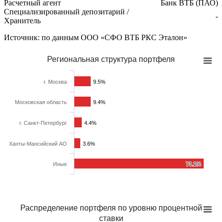
Расчетный агент
Банк ВТБ (ПАО)
Специализированный депозитарий /
-
Хранитель
Источник: по данным ООО «СФО ВТБ РКС Эталон»
Региональная структура портфеля
г. Москва
9.5%
9.5%
Московская область
9.4%
9.4%
г. Санкт-Петербург
4.4%
4.4%
Ханты-Мансийский АО
3.6%
3.6%
Иные
73.1%
73.1%
Распределение портфеля по уровню процентной
ставки