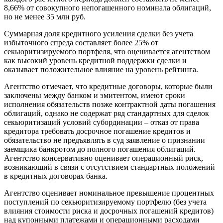
8,66% от совокупного непогашенного номинала облигаций,
но не менее 35 млн руб.
Суммарная доля кредитного усиления сделки без учета
избыточного спреда составляет более 25% от
секьюритизируемого портфеля, что оценивается агентством
как высокий уровень кредитной поддержки сделки и
оказывает положительное влияние на уровень рейтинга.
Агентство отмечает, что кредитные договоры, которые были
заключены между банком и эмитентом, имеют сроки
исполнения обязательств позже контрактной даты погашения
облигаций, однако не содержат ряд стандартных для сделок
секьюритизаций условий субординации – отказ от права
кредитора требовать досрочное погашение кредитов и
обязательство не предъявлять в суд заявление о признании
заемщика банкротом до полного погашения облигаций.
Агентство консервативно оценивает операционный риск,
возникающий в связи с отсутствием стандартных положений
в кредитных договорах банка.
Агентство оценивает номинальное превышение процентных
поступлений по секьюритизируемому портфелю (без учета
влияния стоимости риска и досрочных погашений кредитов)
над купонными платежами и операционными расходами