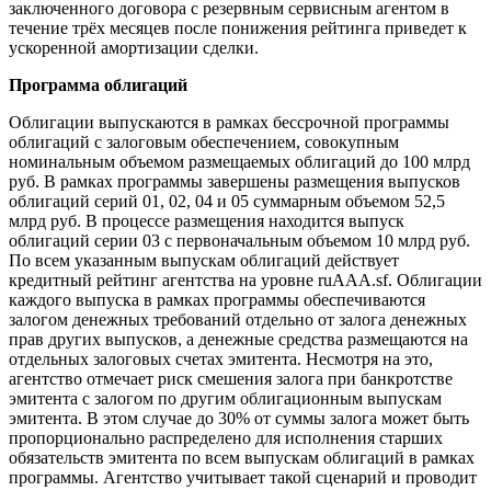
заключенного договора с резервным сервисным агентом в
течение трёх месяцев после понижения рейтинга приведет к
ускоренной амортизации сделки.
Программа облигаций
Облигации выпускаются в рамках бессрочной программы
облигаций с залоговым обеспечением, совокупным
номинальным объемом размещаемых облигаций до 100 млрд
руб. В рамках программы завершены размещения выпусков
облигаций серий 01, 02, 04 и 05 суммарным объемом 52,5
млрд руб. В процессе размещения находится выпуск
облигаций серии 03 с первоначальным объемом 10 млрд руб.
По всем указанным выпускам облигаций действует
кредитный рейтинг агентства на уровне ruAAA.sf. Облигации
каждого выпуска в рамках программы обеспечиваются
залогом денежных требований отдельно от залога денежных
прав других выпусков, а денежные средства размещаются на
отдельных залоговых счетах эмитента. Несмотря на это,
агентство отмечает риск смешения залога при банкротстве
эмитента с залогом по другим облигационным выпускам
эмитента. В этом случае до 30% от суммы залога может быть
пропорционально распределено для исполнения старших
обязательств эмитента по всем выпускам облигаций в рамках
программы. Агентство учитывает такой сценарий и проводит