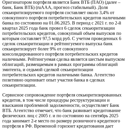
Оригинатором портфеля является Банк ВТБ (ПАО) (далее –
банк, Банк ВТБ) (ruAAA, прогноз стабильный). Доля
секьюритизируемого портфеля составляет около 3,4% от
совокупного портфеля потребительских кредитов наличными
банка по состоянию на 01.06.2025. В период с 2021 г. по 2-й
квартал 2025 года банк провел 6 сделок секьюритизации
потребительских кредитов, совокупный объем выпусков по
которым составляет 97,5 млрд руб. С учетом проведенных 6
сделок секьюритизации и рейтингуемого выпуска банк
секьюритизирует более 9% от совокупного
консолидированного портфеля потребительских кредитов
наличными. Рейтингуемая сделка является шестым выпуском
облигаций, размещаемым в рамках программы облигаций
эмитента, и седьмой сделкой секьюритизации
потребительских кредитов наличными банка. Агентство
позитивно оценивает опыт участия банка в сделках
секьюритизации.
Сервисное сопровождение портфеля секьюритизированных
кредитов, в том числе процедуры реструктуризации и
взыскания проблемной задолженности, осуществляет Банк
ВТБ. Агентство отмечает, что банк развивает кредитование
физических лиц с 2005 г. и по состоянию на сентябрь 2025
года занимает 2-е место по размеру розничного кредитного
портфеля в РФ. Временной горизонт кредитования дает