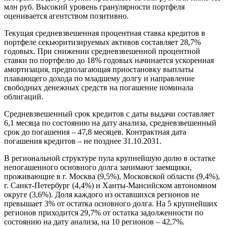
млн руб. Высокий уровень гранулярности портфеля
оценивается агентством позитивно.
Текущая средневзвешенная процентная ставка кредитов в
портфеле секьюритизируемых активов составляет 28,7%
годовых. При снижении средневзвешенной процентной
ставки по портфелю до 18% годовых начинается ускоренная
амортизация, предполагающая приостановку выплаты
плавающего дохода по младшему долгу и направление
свободных денежных средств на погашение номинала
облигаций.
Средневзвешенный срок кредитов с даты выдачи составляет
6,1 месяца по состоянию на дату анализа, средневзвешенный
срок до погашения – 47,8 месяцев. Контрактная дата
погашения кредитов – не позднее 31.10.2031.
В региональной структуре пула крупнейшую долю в остатке
непогашенного основного долга занимают заемщики,
проживающие в г. Москва (9,5%), Московской области (9,4%),
г. Санкт-Петербург (4,4%) и Ханты-Мансийском автономном
округе (3,6%). Доля каждого из оставшихся регионов не
превышает 3% от остатка основного долга. На 5 крупнейших
регионов приходится 29,7% от остатка задолженности по
состоянию на дату анализа, на 10 регионов – 42,7%.