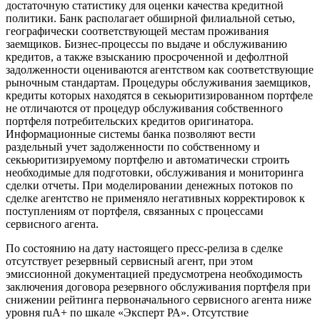
достаточную статистику для оценки качества кредитной
политики. Банк располагает обширной филиальной сетью,
географически соответствующей местам проживания
заемщиков. Бизнес-процессы по выдаче и обслуживанию
кредитов, а также взысканию просроченной и дефолтной
задолженности оцениваются агентством как соответствующие
рыночным стандартам. Процедуры обслуживания заемщиков,
кредиты которых находятся в секьюритизированном портфеле
не отличаются от процедур обслуживания собственного
портфеля потребительских кредитов оригинатора.
Информационные системы банка позволяют вести
раздельный учет задолженности по собственному и
секьюритизируемому портфелю и автоматически строить
необходимые для подготовки, обслуживания и мониторинга
сделки отчеты. При моделировании денежных потоков по
сделке агентство не применяло негативных корректировок к
поступлениям от портфеля, связанных с процессами
сервисного агента.
По состоянию на дату настоящего пресс-релиза в сделке
отсутствует резервный сервисный агент, при этом
эмиссионной документацией предусмотрена необходимость
заключения договора резервного обслуживания портфеля при
снижении рейтинга первоначального сервисного агента ниже
уровня ruA+ по шкале «Эксперт РА». Отсутствие