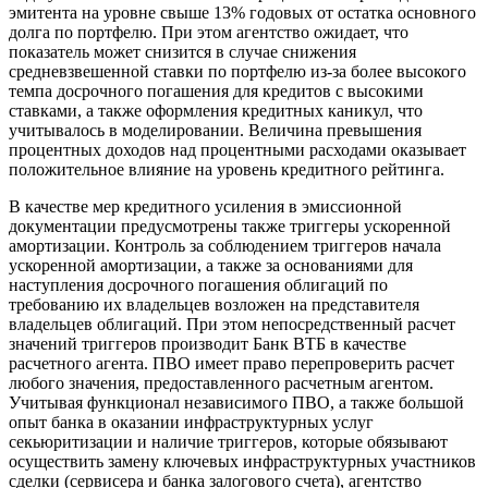
эмитента на уровне свыше 13% годовых от остатка основного
долга по портфелю. При этом агентство ожидает, что
показатель может снизится в случае снижения
средневзвешенной ставки по портфелю из-за более высокого
темпа досрочного погашения для кредитов с высокими
ставками, а также оформления кредитных каникул, что
учитывалось в моделировании. Величина превышения
процентных доходов над процентными расходами оказывает
положительное влияние на уровень кредитного рейтинга.
В качестве мер кредитного усиления в эмиссионной
документации предусмотрены также триггеры ускоренной
амортизации. Контроль за соблюдением триггеров начала
ускоренной амортизации, а также за основаниями для
наступления досрочного погашения облигаций по
требованию их владельцев возложен на представителя
владельцев облигаций. При этом непосредственный расчет
значений триггеров производит Банк ВТБ в качестве
расчетного агента. ПВО имеет право перепроверить расчет
любого значения, предоставленного расчетным агентом.
Учитывая функционал независимого ПВО, а также большой
опыт банка в оказании инфраструктурных услуг
секьюритизации и наличие триггеров, которые обязывают
осуществить замену ключевых инфраструктурных участников
сделки (сервисера и банка залогового счета), агентство