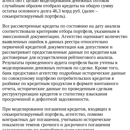
агентство с целью моделирования денежных потоков
случайным образом отобрало кредиты на общую сумму
остатка основного долга 46,3 млрд руб. (далее –
секьюритизируемый портфель).
Все рассмотренные кредиты по состоянию на дату анализа
соответствовали критериям отбора портфеля, указанным в
эмиссионной документации. Агентство оценивает количество
выявленных ошибок в данных реестра относительно
первичной кредитной документации как допустимое и
рассматривает предоставленные данные по кредитам как
достоверные для осуществления рейтингового анализа.
Результаты проведенного аудита портфеля были учтены в
моделировании денежных потоков по сделке. Кроме того,
банк предоставил агентству подробные исторические данные
по совокупному портфелю потребительских кредитов в
разбивке по кредитным продуктам в формате винтажного
отчета, исторические данные по проведенным сделкам
реструктуризации кредитов и статистику взыскания
просроченной и дефолтной задолженности.
При моделировании погашения кредитов, входящих в
секьюритизируемый портфель, агентство, помимо
контрактных дат погашения, учитывало исторические
показатели темпов срочного и досрочного погашения
задолженности по потребительским кредитам