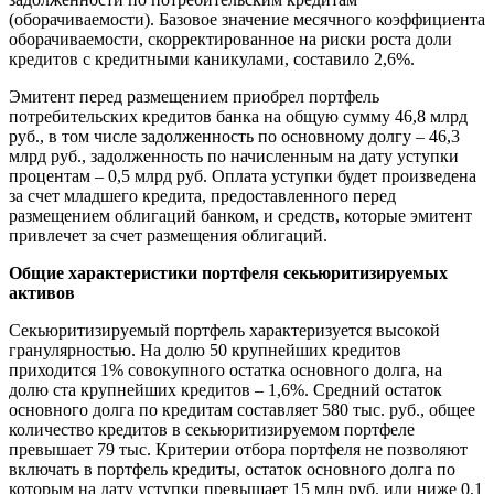
(оборачиваемости). Базовое значение месячного коэффициента
оборачиваемости, скорректированное на риски роста доли
кредитов с кредитными каникулами, составило 2,6%.
Эмитент перед размещением приобрел портфель
потребительских кредитов банка на общую сумму 46,8 млрд
руб., в том числе задолженность по основному долгу – 46,3
млрд руб., задолженность по начисленным на дату уступки
процентам – 0,5 млрд руб. Оплата уступки будет произведена
за счет младшего кредита, предоставленного перед
размещением облигаций банком, и средств, которые эмитент
привлечет за счет размещения облигаций.
Общие характеристики портфеля секьюритизируемых
активов
Секьюритизируемый портфель характеризуется высокой
гранулярностью. На долю 50 крупнейших кредитов
приходится 1% совокупного остатка основного долга, на
долю ста крупнейших кредитов – 1,6%. Средний остаток
основного долга по кредитам составляет 580 тыс. руб., общее
количество кредитов в секьюритизируемом портфеле
превышает 79 тыс. Критерии отбора портфеля не позволяют
включать в портфель кредиты, остаток основного долга по
которым на дату уступки превышает 15 млн руб. или ниже 0,1