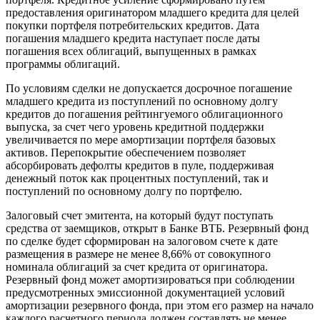
предоставления оригинатором младшего кредита для целей
покупки портфеля потребительских кредитов. Дата
погашения младшего кредита наступает после даты
погашения всех облигаций, выпущенных в рамках
программы облигаций.
По условиям сделки не допускается досрочное погашение
младшего кредита из поступлений по основному долгу
кредитов до погашения рейтингуемого облигационного
выпуска, за счет чего уровень кредитной поддержки
увеличивается по мере амортизации портфеля базовых
активов. Перепокрытие обеспечением позволяет
абсорбировать дефолты кредитов в пуле, поддерживая
денежный поток как процентных поступлений, так и
поступлений по основному долгу по портфелю.
Залоговый счет эмитента, на который будут поступать
средства от заемщиков, открыт в Банке ВТБ. Резервный фонд
по сделке будет сформирован на залоговом счете к дате
размещения в размере не менее 8,66% от совокупного
номинала облигаций за счет кредита от оригинатора.
Резервный фонд может амортизироваться при соблюдении
предусмотренных эмиссионной документацией условий
амортизации резервного фонда, при этом его размер на начало
каждого расчетного периода должен составлять не менее