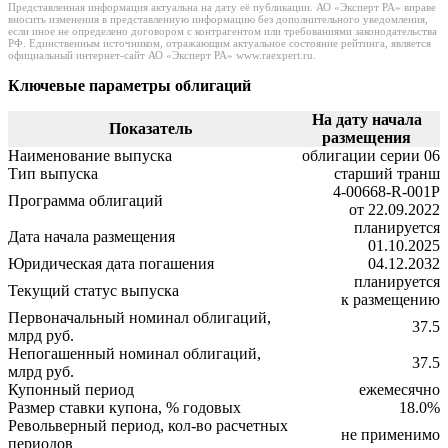
Представленная информация актуальна на дату её публикации. АО «Эксперт РА» вправе
вносить изменения в представленную информацию без дополнительного уведомления,
если иное не определено договором с контрагентом или требованиями законодательства
РФ. Единственным источником, отражающим актуальное состояние рейтинга, является
официальный интернет-сайт АО «Эксперт РА» www.raexpert.ru.
Ключевые параметры облигаций
На дату начала
Показатель
размещения
Наименование выпуска
облигации серии 06
Тип выпуска
старший транш
4-00668-R-001P
Программа облигаций
от 22.09.2022
планируется
Дата начала размещения
01.10.2025
Юридическая дата погашения
04.12.2032
планируется
Текущий статус выпуска
к размещению
Первоначальный номинал облигаций,
37.5
млрд руб.
Непогашенный номинал облигаций,
37.5
млрд руб.
Купонный период
ежемесячно
Размер ставки купона, % годовых
18.0%
Револьверный период, кол-во расчетных
не применимо
периодов