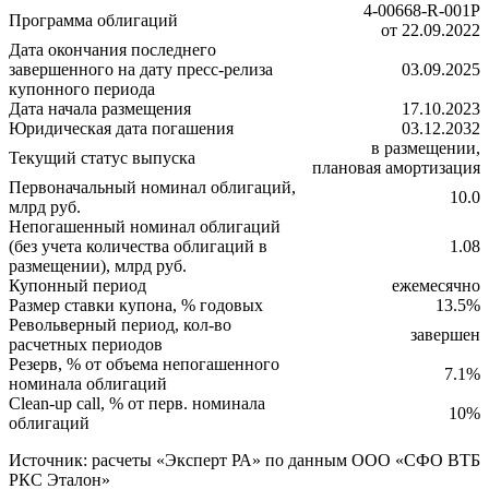
4-00668-R-001P
Программа облигаций
от 22.09.2022
Дата окончания последнего
завершенного на дату пресс-релиза
03.09.2025
купонного периода
Дата начала размещения
17.10.2023
Юридическая дата погашения
03.12.2032
в размещении,
Текущий статус выпуска
плановая амортизация
Первоначальный номинал облигаций,
10.0
млрд руб.
Непогашенный номинал облигаций
(без учета количества облигаций в
1.08
размещении), млрд руб.
Купонный период
ежемесячно
Размер ставки купона, % годовых
13.5%
Револьверный период, кол-во
завершен
расчетных периодов
Резерв, % от объема непогашенного
7.1%
номинала облигаций
Clean-up call, % от перв. номинала
10%
облигаций
Источник: расчеты «Эксперт РА» по данным ООО «СФО ВТБ
РКС Эталон»