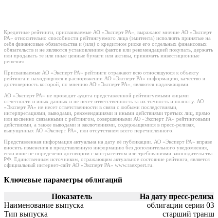
Кредитные рейтинги, присваиваемые АО «Эксперт РА», выражают мнение АО «Эксперт
РА» относительно способности рейтингуемого лица (эмитента) исполнять принятые на
себя финансовые обязательства и (или) о кредитном риске его отдельных финансовых
обязательств и не являются установлением фактов или рекомендацией покупать, держать
или продавать те или иные ценные бумаги или активы, принимать инвестиционные
решения.
Присваиваемые АО «Эксперт РА» рейтинги отражают всю относящуюся к объекту
рейтинга и находящуюся в распоряжении АО «Эксперт РА» информацию, качество и
достоверность которой, по мнению АО «Эксперт РА», являются надлежащими.
АО «Эксперт РА» не проводит аудита представленной рейтингуемыми лицами
отчётности и иных данных и не несёт ответственность за их точность и полноту. АО
«Эксперт РА» не несет ответственности в связи с любыми последствиями,
интерпретациями, выводами, рекомендациями и иными действиями третьих лиц, прямо
или косвенно связанными с рейтингом, совершенными АО «Эксперт РА» рейтинговыми
действиями, а также выводами и заключениями, содержащимися в пресс-релизах,
выпущенных АО «Эксперт РА», или отсутствием всего перечисленного.
Представленная информация актуальна на дату её публикации. АО «Эксперт РА» вправе
вносить изменения в представленную информацию без дополнительного уведомления,
если иное не определено договором с контрагентом или требованиями законодательства
РФ. Единственным источником, отражающим актуальное состояние рейтинга, является
официальный интернет-сайт АО «Эксперт РА» www.raexpert.ru.
Ключевые параметры облигаций
Показатель
На дату пресс-релиза
Наименование выпуска
облигации серии 03
Тип выпуска
старший транш