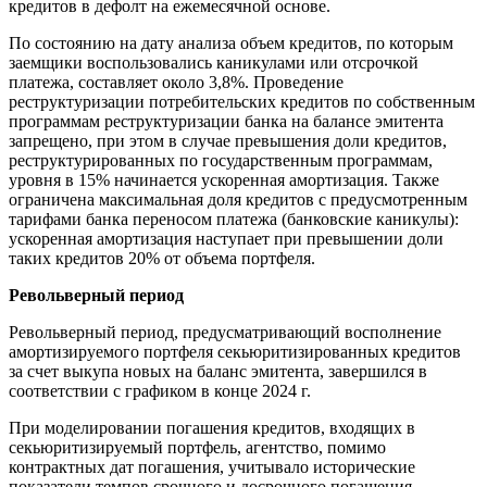
кредитов в дефолт на ежемесячной основе.
По состоянию на дату анализа объем кредитов, по которым
заемщики воспользовались каникулами или отсрочкой
платежа, составляет около 3,8%. Проведение
реструктуризации потребительских кредитов по собственным
программам реструктуризации банка на балансе эмитента
запрещено, при этом в случае превышения доли кредитов,
реструктурированных по государственным программам,
уровня в 15% начинается ускоренная амортизация. Также
ограничена максимальная доля кредитов с предусмотренным
тарифами банка переносом платежа (банковские каникулы):
ускоренная амортизация наступает при превышении доли
таких кредитов 20% от объема портфеля.
Револьверный период
Револьверный период, предусматривающий восполнение
амортизируемого портфеля секьюритизированных кредитов
за счет выкупа новых на баланс эмитента, завершился в
соответствии с графиком в конце 2024 г.
При моделировании погашения кредитов, входящих в
секьюритизируемый портфель, агентство, помимо
контрактных дат погашения, учитывало исторические
показатели темпов срочного и досрочного погашения