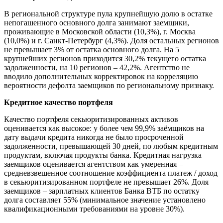
В региональной структуре пула крупнейшую долю в остатке
непогашенного основного долга занимают заемщики,
проживающие в Московской области (10,3%), г. Москва
(10,0%) и г. Санкт-Петербург (4,3%). Доля остальных регионов
не превышает 3% от остатка основного долга. На 5
крупнейших регионов приходится 30,2% текущего остатка
задолженности, на 10 регионов – 42,2%. Агентство не
вводило дополнительных корректировок на корреляцию
вероятности дефолта заемщиков по региональному признаку.
Кредитное качество портфеля
Качество портфеля секьюритизированных активов
оценивается как высокое: у более чем 99,9% заёмщиков на
дату выдачи кредита никогда не было просроченной
задолженности, превышающей 30 дней, по любым кредитным
продуктам, включая продукты банка. Кредитная нагрузка
заемщиков оценивается агентством как умеренная –
средневзвешенное соотношение коэффициента платеж / доход
в секьюритизированном портфеле не превышает 26%. Доля
заемщиков – зарплатных клиентов Банка ВТБ по остатку
долга составляет 55% (минимальное значение установлено
квалификационными требованиями на уровне 30%).