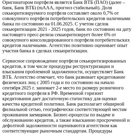
Оригинатором портфеля является Банк ВТБ (ПАО) (далее –
банк, Банк ВТБ) (ruAAA, прогноз стабильный). Доля
секьюритизируемого портфеля составляет около 0,7% от
совокупного портфеля потребительских кредитов наличными
банка по состоянию на 01.06.2025. С учетом сделок
секьюритизации 2021 - 2025 годов, банк по состоянию на дату
настоящего пресс-релиза секьюритизирует более 6% от
совокупного консолидированного портфеля потребительских
кредитов наличными. Агентство позитивно оценивает опыт
участия банка в сделках секьюритизации.
Сервисное сопровождение портфеля секьюритизированных
кредитов, в том числе процедуры реструктуризации и
взыскания проблемной задолженности, осуществляет Банк
ВТБ. Агентство отмечает, что банк развивает кредитование
физических лиц с 2005 года и по состоянию на начало
сентября 2025 г. занимает 2-е место по размеру розничного
кредитного портфеля в РФ. Временной горизонт
кредитования дает достаточную статистику для оценки
качества кредитной политики. Банк располагает обширной
филиальной сетью, географически соответствующей местам
проживания заемщиков. Бизнес-процессы по выдаче и
обслуживанию кредитов, а также взысканию просроченной и
дефолтной задолженности оцениваются агентством как
соответствующие рыночным стандартам. Процедуры