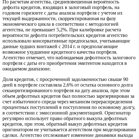
По расчетам агентства, средневзвешенная вероятность
дефолта кредитов, входящих в залоговый портфель, на
годовом горизонте с даты анализа портфеля с учетом их
текущей выдержанности, скорректированная на фазу
экономического цикла в соответствии с методологией
агентства, не превышает 5,2%. При калибровке расчета
вероятности дефолта потребительских кредитов агентство
использовало консервативные предпосылки, учитывающие
данные худших винтажей с 2014 г. и предполагающие
возможное ухудшение кредитного качества портфеля.
Агентство отмечает, что наблюдаемая дефолтность залогового
портфеля с даты его приобретения эмитентом находится в
ожидаемом диапазоне.
Доля кредитов, с просроченной задолженностью свыше 90
дней в портфеле составляла 2,6% от остатка основного долга
секьюритизированного портфеля на дату анализа, при этом
объем дефолтных кредитов был полностью зарезервирован за
счет избыточного спреда через механизм перераспределения
процентных поступлений в поступления по основному долгу,
в соответствии с эмиссионной документацией. Оригинатор
регулярно использует право обратного выкупа дефолтных
кредитов, при этом, обратный выкуп дефолтных кредитов
оригинатором не учитывается агентством при моделировании
сделки. Агентство отслеживает изменение динамики выхода