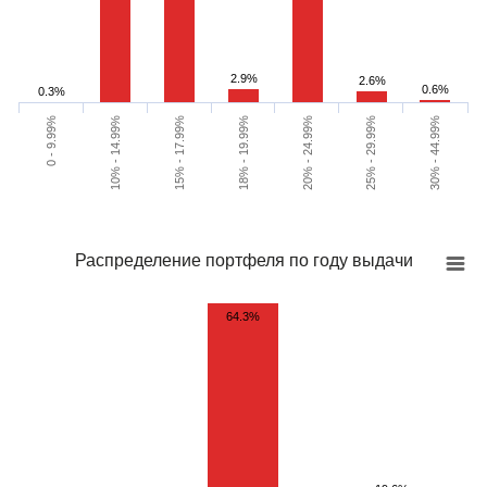
2.9%
2.6%
0.6%
0.3%
0 - 9.99%
30% - 44.99%
25% - 29.99%
20% - 24.99%
18% - 19.99%
15% - 17.99%
10% - 14.99%
Распределение портфеля по году выдачи
64.3%