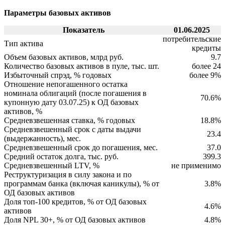
Параметры базовых активов
Показатель
01.06.2025
потребительские
Тип актива
кредиты
Объем базовых активов, млрд руб.
9.7
Количество базовых активов в пуле, тыс. шт.
более 24
Избыточный спрэд, % годовых
более 9%
Отношение непогашенного остатка
номинала облигаций (после погашения в
70.6%
купонную дату 03.07.25) к ОД базовых
активов, %
Средневзвешенная ставка, % годовых
18.8%
Средневзвешенный срок с даты выдачи
23.4
(выдержанность), мес.
Средневзвешенный срок до погашения, мес.
37.0
Средний остаток долга, тыс. руб.
399.3
Средневзвешенный LTV, %
не применимо
Реструктуризация в силу закона и по
программам банка (включая каникулы), % от
3.8%
ОД базовых активов
Доля топ-100 кредитов, % от ОД базовых
4.6%
активов
Доля NPL 30+, % от ОД базовых активов
4.8%