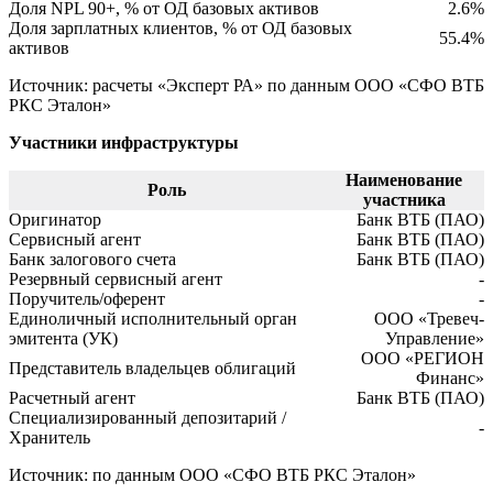
Доля NPL 90+, % от ОД базовых активов
2.6%
Доля зарплатных клиентов, % от ОД базовых
55.4%
активов
Источник: расчеты «Эксперт РА» по данным ООО «СФО ВТБ
РКС Эталон»
Участники инфраструктуры
Наименование
Роль
участника
Оригинатор
Банк ВТБ (ПАО)
Сервисный агент
Банк ВТБ (ПАО)
Банк залогового счета
Банк ВТБ (ПАО)
Резервный сервисный агент
-
Поручитель/оферент
-
Единоличный исполнительный орган
ООО «Тревеч-
эмитента (УК)
Управление»
ООО «РЕГИОН
Представитель владельцев облигаций
Финанс»
Расчетный агент
Банк ВТБ (ПАО)
Специализированный депозитарий /
-
Хранитель
Источник: по данным ООО «СФО ВТБ РКС Эталон»