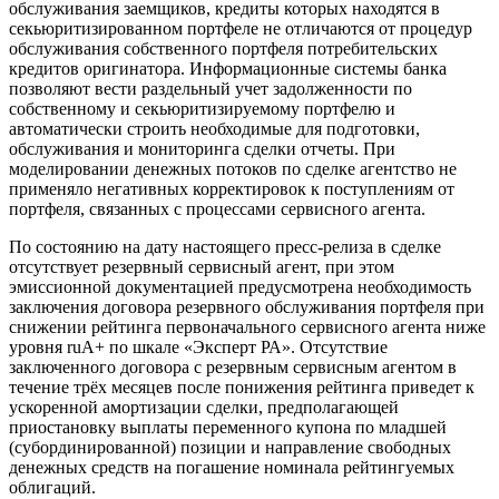
обслуживания заемщиков, кредиты которых находятся в
секьюритизированном портфеле не отличаются от процедур
обслуживания собственного портфеля потребительских
кредитов оригинатора. Информационные системы банка
позволяют вести раздельный учет задолженности по
собственному и секьюритизируемому портфелю и
автоматически строить необходимые для подготовки,
обслуживания и мониторинга сделки отчеты. При
моделировании денежных потоков по сделке агентство не
применяло негативных корректировок к поступлениям от
портфеля, связанных с процессами сервисного агента.
По состоянию на дату настоящего пресс-релиза в сделке
отсутствует резервный сервисный агент, при этом
эмиссионной документацией предусмотрена необходимость
заключения договора резервного обслуживания портфеля при
снижении рейтинга первоначального сервисного агента ниже
уровня ruA+ по шкале «Эксперт РА». Отсутствие
заключенного договора с резервным сервисным агентом в
течение трёх месяцев после понижения рейтинга приведет к
ускоренной амортизации сделки, предполагающей
приостановку выплаты переменного купона по младшей
(субординированной) позиции и направление свободных
денежных средств на погашение номинала рейтингуемых
облигаций.