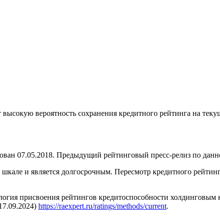
 высокую вероятность сохранения кредитного рейтинга на текущ
н 07.05.2018. Предыдущий рейтинговый пресс-релиз по данном
кале и является долгосрочным. Пересмотр кредитного рейтинга
огия присвоения рейтингов кредитоспособности холдинговым ко
17.09.2024)
https://raexpert.ru/ratings/methods/current
.