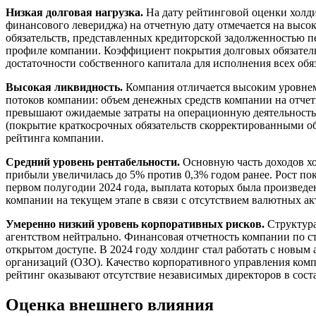
Низкая долговая нагрузка.
На дату рейтинговой оценки холди
финансового левериджа) на отчетную дату отмечается на высо
обязательств, представленных кредиторской задолженностью п
профиле компании. Коэффициент покрытия долговых обязательс
достаточности собственного капитала для исполнения всех обяз
Высокая ликвидность.
Компания отличается высоким уровнем
потоков компании: объем денежных средств компании на отчет
превышают ожидаемые затраты на операционную деятельность 
(покрытие краткосрочных обязательств скорректированными о
рейтинга компании.
Средний уровень рентабельности.
Основную часть доходов хо
прибыли увеличилась до 5% против 0,3% годом ранее. Рост по
первом полугодии 2024 года, выплата которых была произведен
компании на текущем этапе в связи с отсутствием валютных акт
Умеренно низкий уровень корпоративных рисков.
Структура
агентством нейтрально. Финансовая отчетность компании по 
открытом доступе. В 2024 году холдинг стал работать с новым
организаций (ОЗО). Качество корпоративного управления ком
рейтинг оказывают отсутствие независимых директоров в сост
Оценка внешнего влияния