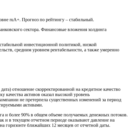
овне ruА+. Прогноз по рейтингу – стабильный.
анковского сектора. Финансовые вложения холдинга
 стабильной инвестиционной политикой, низкой
ельств, средним уровнем рентабельности, а также умеренно
я дата) отношение скорректированной на кредитное качество
ку качества активов оказал высокий уровень
 компании не претерпела существенных изменений за период
котируемыми активами.
нга и более 90% в общем объеме получаемых денежных потоков.
ак и в текущем отчетном периоде оказывают давление на
на горизонте ближайших 12 месяцев от отчетной даты.