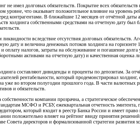
нг не имел долговых обязательств.
Покрытие всех обязательств
ком уровне, что оказывает положительное влияние на уровень р
еред контрагентами. В ближайшие 12 месяцев от отчётной даты 
тв холдинга собственными средствами на отчетную дату был бли
ательств.
 ликвидности вследствие отсутствия долговых обязательств.
Аг
ную дату и величина денежных потоков холдинга на горизонте 
и оплату налогов, затраты на обслуживание и погашение долга
боротными активами на отчетную дату) и качественная оценка 
лдинга составляют дивиденды и проценты по депозитам. За отч
казателей рентабельности, который продемонстрировал холдинг,
а уже во втором полугодии прошлого года. В части валютных ри
ивов и обязательств.
 собственности компании прозрачна, а стратегическое обеспече
стандартам МСФО и РСБУ, ежеквартальная отчетность эмитента,
 аудитором, который входит в реестр Банка России и имеет прав
пании положительно влияет на рейтинг ввиду принятия решений
аве Совета директоров и формализованной стратегии развития х