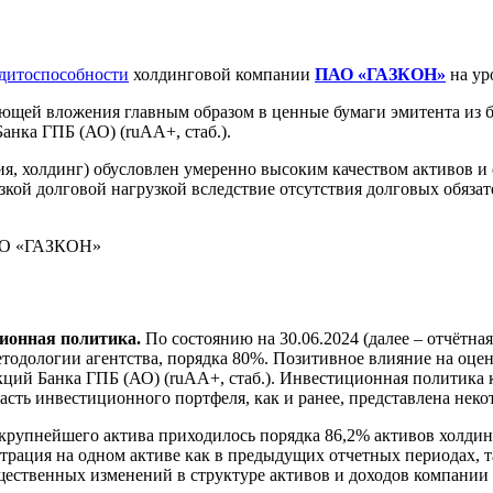
едитоспособности
холдинговой компании
ПАО «ГАЗКОН»
на ур
щей вложения главным образом в ценные бумаги эмитента из б
анка ГПБ (АО) (ruAA+, стаб.).
, холдинг) обусловлен умеренно высоким качеством активов и
кой долговой нагрузкой вследствие отсутствия долговых обязат
ПАО «ГАЗКОН»
ционная политика.
По состоянию на 30.06.2024 (далее – отчётна
етодологии агентства, порядка 80%. Позитивное влияние на оцен
кций Банка ГПБ (АО) (ruAA+, стаб.). Инвестиционная политика
я часть инвестиционного портфеля, как и ранее, представлена не
 крупнейшего актива приходилось порядка 86,2% активов холди
рация на одном активе как в предыдущих отчетных периодах, т
ущественных изменений в структуре активов и доходов компании 