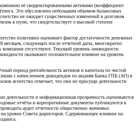
 компании её скорректированными активами (коэффициент
ейтинга. Это обусловлено небольшим объемом балансовых
агентство не ожидает существенных изменений в долговом
зок к нулю, что свидетельствует о высокой степени
ентство позитивно оценивает фактор достаточности денежных
18 месяцев, следующих после отчетной даты, многократно
 у компании отсутствуют. Текущий уровень ликвидности
ликвидности оказывают положительное влияние на уровень
ётный период рентабельность активов и капитала по чистой
 связан с начислением дивидендов по акциям Банка ГПБ (АО) в
сков агентство отмечает, что они не присущи деятельности
ние деятельности и информационная прозрачность оцениваются
 годовые отчёты и корпоративные документы публикуются в
о проводить аудит отчетности общественно значимых
 на уровне Совета директоров. Сдерживающее влияние на
олдинга.