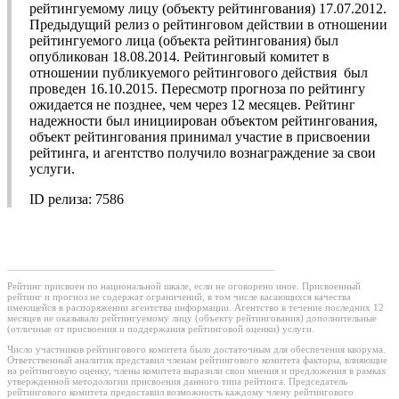
рейтингуемому лицу (объекту рейтингования) 17.07.2012.
Предыдущий релиз о рейтинговом действии в отношении
рейтингуемого лица (объекта рейтингования) был
опубликован 18.08.2014. Рейтинговый комитет в
отношении публикуемого рейтингового действия был
проведен 16.10.2015. Пересмотр прогноза по рейтингу
ожидается не позднее, чем через 12 месяцев. Рейтинг
надежности был инициирован объектом рейтингования,
объект рейтингования принимал участие в присвоении
рейтинга, и агентство получило вознаграждение за свои
услуги.
ID релиза: 7586
Рейтинг присвоен по национальной шкале, если не оговорено иное. Присвоенный
рейтинг и прогноз не содержат ограничений, в том числе касающихся качества
имеющейся в распоряжении агентства информации. Агентство в течение последних 12
месяцев не оказывало рейтингуемому лицу (объекту рейтингования) дополнительные
(отличные от присвоения и поддержания рейтинговой оценки) услуги.
Число участников рейтингового комитета было достаточным для обеспечения кворума.
Ответственный аналитик представил членам рейтингового комитета факторы, влияющие
на рейтинговую оценку, члены комитета выразили свои мнения и предложения в рамках
утвержденной методологии присвоения данного типа рейтинга. Председатель
рейтингового комитета предоставил возможность каждому члену рейтингового