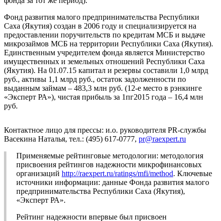
фонда за тот же период).
Фонд развития малого предпринимательства Республики
Саха (Якутия) создан в 2006 году и специализируется на
предоставлении поручительств по кредитам МСБ и выдаче
микрозаймов МСБ на территории Республики Саха (Якутия).
Единственным учредителем фонда является Министерство
имущественных и земельных отношений Республики Саха
(Якутия). На 01.07.15 капитал и резервы составили 1,0 млрд
руб., активы 1,1 млрд руб., остаток задолженности по
выданным займам – 483,3 млн руб. (12-е место в рэнкинге
«Эксперт РА»), чистая прибыль за 1пг2015 года – 16,4 млн
руб.
Контактное лицо для прессы: и.о. руководителя PR-службы
Васекина Наталья, тел.: (495) 617-0777,
pr@raexpert.ru
Применяемые рейтинговые методологии: методология
присвоения рейтингов надежности микрофинансовых
организаций
http://raexpert.ru/ratings/mfi/method
. Ключевые
источники информации: данные Фонда развития малого
предпринимательства Республики Саха (Якутия),
«Эксперт РА».
Рейтинг надежности впервые был присвоен