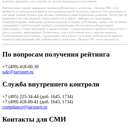
комитета высказать свое мнение до начала процедуры голосования.
Рейтинговые оценки выражают мнение рейтингового агентства «Эксперт РА» и не
являются установлением фактов или рекомендацией покупать, держать или продавать те
или иные ценные бумаги или активы, принимать инвестиционные решения. Агентство не
принимает на себя никакой ответственности в связи с любыми последствиями,
интерпретациями, выводами, рекомендациями и иными действиями, прямо или косвенно
связанными с рейтинговой оценкой, совершенными Агентством рейтинговыми
действиями, а также выводами и заключениями, содержащимися в рейтинговом отчете и
пресс-релизах, выпущенных Агентством, или отсутствием всего перечисленного.
Единственным источником, отражающим актуальное состояние рейтинговой оценки,
является официальный сайт рейтингового агентства «Эксперт РА» www.raexpert.ru.
По вопросам получения рейтинга
+7 (499) 418-00-39
sale@raexpert.ru
Служба внутреннего контроля
+7 (495) 225-34-44 (доб. 1645, 1734)
+7 (499) 418-00-41 (доб. 1645, 1734)
compliance@raexpert.ru
Контакты для СМИ