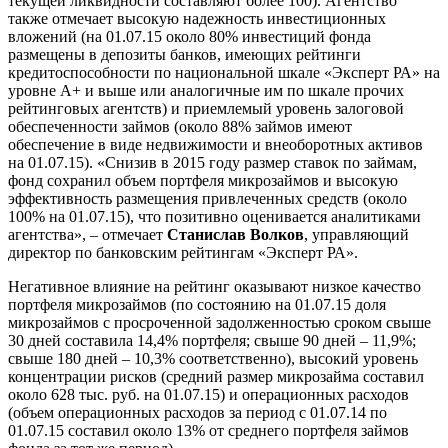
текущей ликвидности составляют более 100). Агентство
также отмечает высокую надежность инвестиционных
вложений (на 01.07.15 около 80% инвестиций фонда
размещены в депозиты банков, имеющих рейтинги
кредитоспособности по национальной шкале «Эксперт РА» на
уровне А+ и выше или аналогичные им по шкале прочих
рейтинговых агентств) и приемлемый уровень залоговой
обеспеченности займов (около 88% займов имеют
обеспечение в виде недвижимости и внеоборотных активов
на 01.07.15). «Снизив в 2015 году размер ставок по займам,
фонд сохранил объем портфеля микрозаймов и высокую
эффективность размещения привлеченных средств (около
100% на 01.07.15), что позитивно оценивается аналитиками
агентства», – отмечает
Станислав Волков
, управляющий
директор по банковским рейтингам «Эксперт РА».
Негативное влияние на рейтинг оказывают низкое качество
портфеля микрозаймов (по состоянию на 01.07.15 доля
микрозаймов с просроченной задолженностью сроком свыше
30 дней составила 14,4% портфеля; свыше 90 дней – 11,9%;
свыше 180 дней – 10,3% соответственно), высокий уровень
концентрации рисков (средний размер микрозайма составил
около 628 тыс. руб. на 01.07.15) и операционных расходов
(объем операционных расходов за период с 01.07.14 по
01.07.15 составил около 13% от среднего портфеля займов