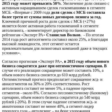
2015 году может превысить 50%
. Увеличение доли связано с
активным наращиванием сделок госкомпаниями в сегменте
МСБ. «Впервые с 2009 года
доля сделок с МСБ составила
более трети от суммы новых договоров лизинга за год.
Ключевой причиной роста доли сделок с МСБ (+27%)
является более активная работа госкомпаний в сегменте
автолизинга, - комментирует директор по банковским
рейтингам «Эксперт РА»
Станислав Волков
. - По итогам
2014 года рост автосегмента составил около 25%, а благодаря
высокой ликвидности, этот сегмент остается
привлекательным для лизинговых компаний даже в текущих
условиях».
Согласно прогнозам «Эксперт РА»,
в 2015 году объем нового
бизнеса сократится даже при оптимистичном сценарии.
В
случае его реализации сокращение может составить 10%, а
объем нового бизнеса снизится до 610 млрд рублей.
Оптимистичный прогноз предполагает сокращение ж/д- и
авиасегментов на 30% и 20% соответственно. Рост
автолизинга составит не менее 5%, а падение прочих
сегментов - около 8%. Согласно пессимистичному (базовому)
сценарию, объем нового бизнеса сократится до 540 млрд
рублей (-20%). В этом случае падение сегментов ж/д- и
авиатехники составит не менее 40%, а сегмент-лидер
прошлого года – автолизинг – на фоне удорожания