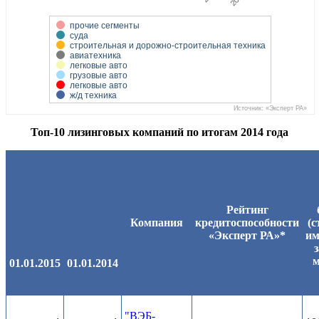
прочие сегменты
суда
строительная и дорожно-строительная техника
авиатехника
легковые авто
грузовые авто
легковые авто
ж/д техника
Источник: «Эксперт РА»
Топ-10 лизинговых компаний по итогам 2014 года
Рейтинг
Компания
кредитоспособности
(с
«Эксперт РА»*
им
з
м
01.01.2015
01.01.2014
"ВЭБ-