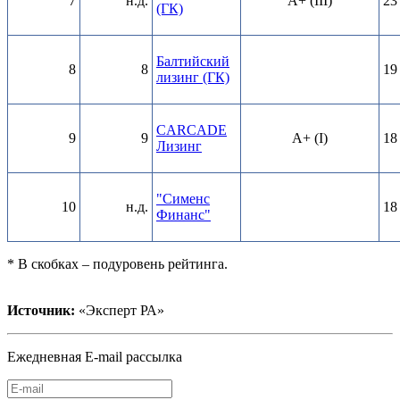
7
н.д.
A+ (III)
23
(ГК)
Балтийский
8
8
19
лизинг (ГК)
CARCADE
9
9
A+ (I)
18
Лизинг
"Сименс
10
н.д.
18
Финанс"
* В скобках – подуровень рейтинга.
Источник:
«Эксперт РА»
Ежедневная E-mail рассылка