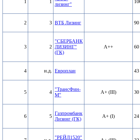
1
1
10
лизинг"
2
3
ВТБ Лизинг
90
"СБЕРБАНК
3
2
ЛИЗИНГ"
А++
60
(ГК)
4
н.д.
Европлан
43
"ТрансФин-
5
4
A+ (III)
30
М"
Газпромбанк
6
5
A+ (I)
24
Лизинг (ГК)
"РЕЙЛ1520"