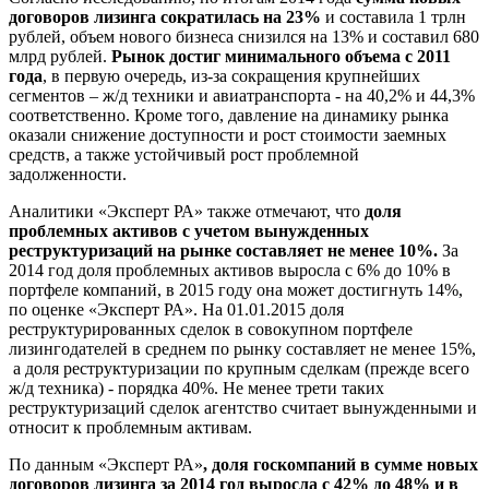
договоров лизинга сократилась на 23%
и составила 1 трлн
рублей, объем нового бизнеса снизился на 13% и составил 680
млрд рублей.
Рынок достиг минимального объема с 2011
года
, в первую очередь, из-за сокращения крупнейших
сегментов – ж/д техники и авиатранспорта - на 40,2% и 44,3%
соответственно. Кроме того, давление на динамику рынка
оказали снижение доступности и рост стоимости заемных
средств, а также устойчивый рост проблемной
задолженности.
Аналитики «Эксперт РА» также отмечают, что
доля
проблемных активов с учетом вынужденных
реструктуризаций на рынке составляет не менее 10%.
За
2014 год доля проблемных активов выросла с 6% до 10% в
портфеле компаний, в 2015 году она может достигнуть 14%,
по оценке «Эксперт РА». На 01.01.2015 доля
реструктурированных сделок в совокупном портфеле
лизингодателей в среднем по рынку составляет не менее 15%,
а доля реструктуризации по крупным сделкам (прежде всего
ж/д техника) - порядка 40%. Не менее трети таких
реструктуризаций сделок агентство считает вынужденными и
относит к проблемным активам.
По данным «Эксперт РА»
, доля госкомпаний в сумме новых
договоров лизинга за 2014 год выросла с 42% до 48% и в