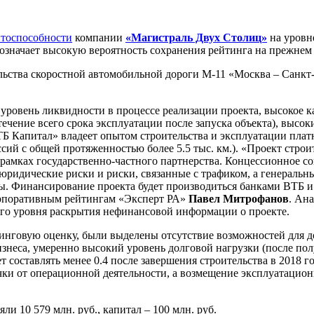
итоспособности
компании
«Магистраль Двух Столиц»
на уровн
 означает высокую вероятность сохранения рейтинга на прежнем
ства скоростной автомобильной дороги М-11 «Москва – Санкт-П
уровень ликвидности в процессе реализации проекта, высокое к
течение всего срока эксплуатации после запуска объекта), выс
 Капитал» владеет опытом строительства и эксплуатации платн
й с общей протяженностью более 5.5 тыс. км.). «Проект строите
амках государственно-частного партнерства. Концессионное сог
идические риски и риски, связанные с трафиком, а генеральный 
ы. Финансирование проекта будет производиться банками ВТБ и
корпоративным рейтингам «Эксперт РА»
Павел Митрофанов
. Ан
ого уровня раскрытия нефинансовой информации о проекте.
нговую оценку, были выделены отсутствие возможностей для д
неса, умеренно высокий уровень долговой нагрузки (после полу
 составлять менее 0.4 после завершения строительства в 2018 г
чки от операционной деятельности, а возмещение эксплуатацион
и 10 579 млн. руб., капитал – 100 млн. руб.