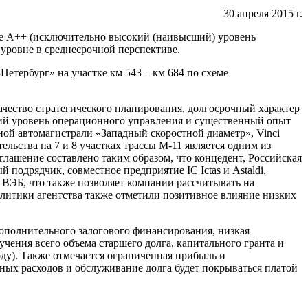
30 апреля 2015 г.
е А++ (исключительно высокий (наивысший) уровень
 уровне в среднесрочной перспективе.
етербург» на участке км 543 – км 684 по схеме
ачество стратегического планирования, долгосрочный характер
окий уровень операционного управления и существенный опыт
ой автомагистрали «Западный скоростной диаметр», Vinci
льства на 7 и 8 участках трассы М-11 является одним из
лашение составлено таким образом, что концедент, Российская
подрядчик, совместное предприятие IC Ictas и Astaldi,
 ВЭБ, что также позволяет компании рассчитывать на
алитики агентства также отметили позитивное влияние низких
ополнительного залогового финансирования, низкая
чения всего объема старшего долга, капитального гранта и
оду). Также отмечается ограниченная прибыль и
ных расходов и обслуживание долга будет покрываться платой