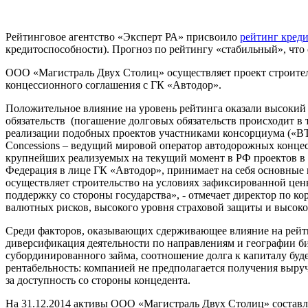
Рейтинговое агентство «Эксперт РА» присвоило
рейтинг кред
кредитоспособности). Прогноз по рейтингу «стабильный», что
ООО «Магистраль Двух Столиц» осуществляет проект строитель
концессионного соглашения с ГК «Автодор».
Положительное влияние на уровень рейтинга оказали высокий 
обязательств (погашение долговых обязательств происходит в 
реализации подобных проектов участниками консорциума («ВТБ
Concessions – ведущий мировой оператор автодорожных концесси
крупнейших реализуемых на текущий момент в РФ проектов в р
Федерация в лице ГК «Автодор», принимает на себя основные юр
осуществляет строительство на условиях зафиксированной цен
поддержку со стороны государства», - отмечает директор по 
валютных рисков, высокого уровня страховой защиты и высок
Среди факторов, оказывающих сдерживающее влияние на рейти
диверсификация деятельности по направлениям и географии биз
субординированного займа, соотношение долга к капиталу будет
рентабельность: компанией не предполагается получения выру
за доступность со стороны концедента.
На 31.12.2014 активы ООО «Магистраль Двух Столиц» составлял