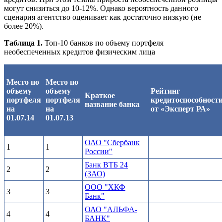
могут снизиться до 10-12%. Однако вероятность данного
сценария агентство оценивает как достаточно низкую (не
более 20%).
Таблица 1.
Топ-10 банков по объему портфеля
необеспеченных кредитов физическим лица
Место по
Место по
объему
объему
Рейтинг
Краткое
портфеля
портфеля
кредитоспособност
название банка
на
на
от «Эксперт РА»
01.07.14
01.07.13
ОАО "Сбербанк
1
1
России"
Банк ВТБ 24
2
2
(ЗАО)
ООО "ХКФ
3
3
Банк"
ОАО "АЛЬФА-
4
4
БАНК"