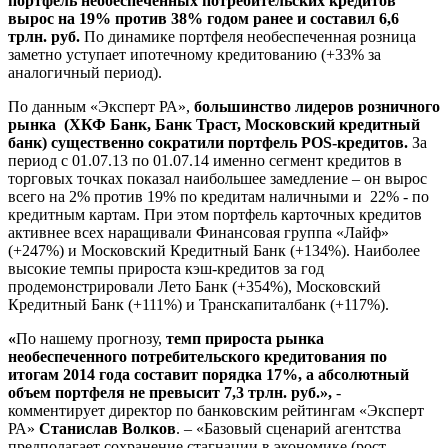
портфель необеспеченных потребительских кредитов
вырос на 19% против 38% годом ранее и составил 6,6
трлн. руб.
По динамике портфеля необеспеченная розница
заметно уступает ипотечному кредитованию (+33% за
аналогичный период).
По данным «Эксперт РА»,
большинство лидеров розничного
рынка (ХКФ Банк, Банк Траст, Московский кредитный
банк) существенно сократили портфель POS-кредитов.
За
период с 01.07.13 по 01.07.14 именно сегмент кредитов в
торговых точках показал наибольшее замедление – он вырос
всего на 2% против 19% по кредитам наличными и 22% - по
кредитным картам. При этом портфель карточных кредитов
активнее всех наращивали Финансовая группа «Лайф»
(+247%) и Московский Кредитный Банк (+134%). Наиболее
высокие темпы прироста кэш-кредитов за год
продемонстрировали Лето Банк (+354%), Московский
Кредитный Банк (+111%) и Транскапиталбанк (+117%).
«
По нашему прогнозу,
темп прироста рынка
необеспеченного потребительского кредитования по
итогам 2014 года составит порядка 17%, а абсолютный
объем портфеля не превысит 7,3 трлн. руб.»,
-
комментирует директор по банковским рейтингам «Эксперт
РА»
Станислав Волков
. – «Базовый сценарий агентства
предполагает сохранение стагнации в экономике (рост