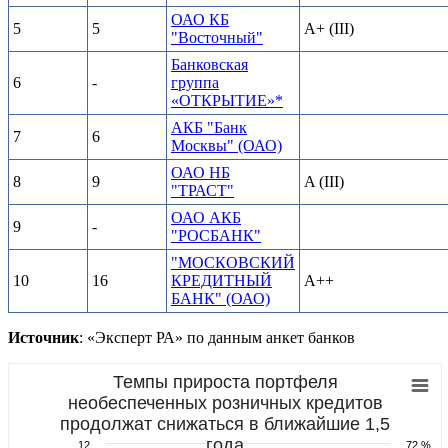
ОАО КБ
5
5
A+ (III)
"Восточный"
Банковская
6
-
группа
«ОТКРЫТИЕ»*
АКБ "Банк
7
6
Москвы" (ОАО)
ОАО НБ
8
9
A (III)
"ТРАСТ"
ОАО АКБ
9
-
"РОСБАНК"
"МОСКОВСКИЙ
10
16
КРЕДИТНЫЙ
A++
БАНК" (ОАО)
Источник
: «Эксперт РА» по данным анкет банков
Темпы прироста портфеля
необеспеченных розничных кредитов
продолжат снижаться в ближайшие 1,5
года
12
72 %