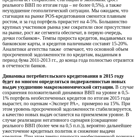
реального ВВП по итогам года – не более 0,5%), а также
неухудшение геополитический ситуации. Мы ожидаем, что
стагнация на рынке POS-кредитования сменится плавным
ростом, и за год портфель прирастет на 4-5%. Большинство
крупных участников рынка уже сократили свое присутствие
на рынке, рост же сегмента обеспечат, в первую очередь,
дочки госбанков». Темпы прироста кредитов, выдаваемых на
банковские карты, и кредитов наличными составят 15-20%.
Аналитики агентства также отмечают, что основной объем
просроченной задолженности по кредитам, выданным в
период бума 2011-2013 гг., до конца года полностью отразится
в отчетности банков.
Динамика потребительского кредитования в 2015 году
будет во многом определяться подверженностью новых
выдач ухудшению макроэкономической ситуации.
В случае
сохранения положительной динамики ВВП на уровне в 0,5-
1% портфель необеспеченных кредитов по итогам 2015 года
вырастет, по оценкам «Эксперт РА», примерно на 15%. При
этом уровень просроченной задолженности стабилизируется,
а качество новых выдач останется на приемлемом уровне. В
случае реализации негативного сценария (сокращение
реального ВВП (более чем на 0,5 п.п.)), вероятно дальнейшее
ужесточение кредитных политик и снижение выдачи
кредитов. При этом темпы прироста необеспеченной розницы