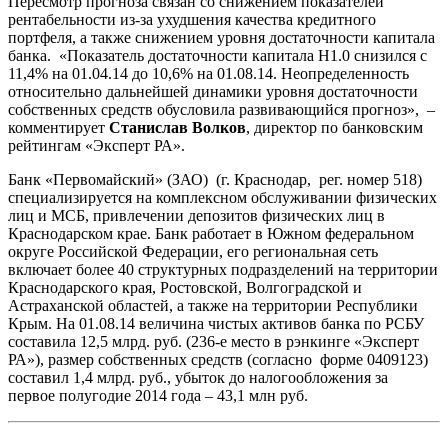
Пересмотр прогноза связан со снижением показателей
рентабельности из-за ухудшения качества кредитного
портфеля, а также снижением уровня достаточности капитала
банка. «Показатель достаточности капитала Н1.0 снизился с
11,4% на 01.04.14 до 10,6% на 01.08.14. Неопределенность
относительно дальнейшей динамики уровня достаточности
собственных средств обусловила развивающийся прогноз», –
комментирует
Станислав Волков
, директор по банковским
рейтингам «Эксперт РА».
Банк «Первомайский» (ЗАО) (г. Краснодар, рег. номер 518)
специализируется на комплексном обслуживании физических
лиц и МСБ, привлечении депозитов физических лиц в
Краснодарском крае. Банк работает в Южном федеральном
округе Российской Федерации, его региональная сеть
включает более 40 структурных подразделений на территории
Краснодарского края, Ростовской, Волгоградской и
Астраханской областей, а также на территории Республики
Крым. На 01.08.14 величина чистых активов банка по РСБУ
составила 12,5 млрд. руб. (236-е место в рэнкинге «Эксперт
РА»), размер собственных средств (согласно форме 0409123)
составил 1,4 млрд. руб., убыток до налогообложения за
первое полугодие 2014 года – 43,1 млн руб.