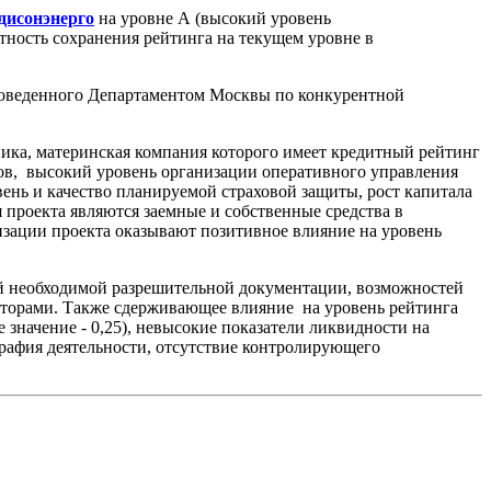
дисонэнерго
на уровне А (высокий уровень
тность сохранения рейтинга на текущем уровне в
проведенного Департаментом Москвы по конкурентной
ика, материнская компания которого имеет кредитный рейтинг
тов, высокий уровень организации оперативного управления
ень и качество планируемой страховой защиты, рост капитала
 проекта являются заемные и собственные средства в
изации проекта оказывают позитивное влияние на уровень
ей необходимой разрешительной документации, возможностей
аторами. Также сдерживающее влияние на уровень рейтинга
е значение - 0,25), невысокие показатели ликвидности на
графия деятельности, отсутствие контролирующего