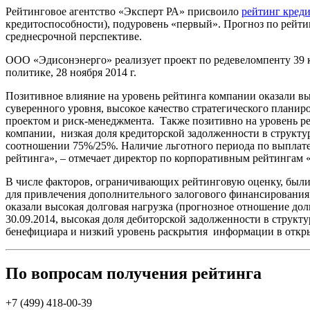
Рейтинговое агентство «Эксперт РА» присвоило
рейтинг кред
кредитоспособности), подуровень «первый». Прогноз по рейти
среднесрочной перспективе.
ООО «Эдисонэнерго» реализует проект по редевеломпенту 39 
политике, 28 ноября 2014 г.
Позитивное влияние на уровень рейтинга компании оказали вы
суверенного уровня, высокое качество стратегического плани
проектом и риск-менеджмента. Также позитивно на уровень ре
компании, низкая доля кредиторской задолженности в структур
соотношении 75%/25%. Наличие льготного периода по выплате
рейтинга», – отмечает директор по корпоративным рейтингам
В числе факторов, ограничивающих рейтинговую оценку, были 
для привлечения дополнительного залогового финансировани
оказали высокая долговая нагрузка (прогнозное отношение долг
30.09.2014, высокая доля дебиторской задолженности в структ
бенефициара и низкий уровень раскрытия информации в откр
По вопросам получения рейтинга
+7 (499) 418-00-39