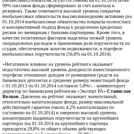
(балансовых) обязательств (по состоянию на 01.10.2014 более
99% пассивов фонда сформировано за счет капитала и
резервов). Также отмечаются высокий уровень покрытия
внебалансовых обязательств высоколиквидными активами (на
01.10.2014 внебалансовые обязательства покрыты полностью)
и консервативный подход фонда к разделению кредитных
рисков по заемщикам с банками-партнерами. Кроме того, в
качестве позитивных факторов выделены низкий уровень
операционных расходов и приемлемая доля поручительств по
ссудам, обеспеченным залогом недвижимости, в портфеле
внебалансовых поручительств (56,8% на 01.10.2014).
«Негативное влияние на уровень рейтинга оказывает
недостаточно высокий уровень доходности инвестиционного
портфеля: отношение доходов от размещения средств на
банковских депозитах к среднему размеру инвестиций фонда
с 01.10.2013 по 01.10.2014 составило 5,8%», - комментирует
директор по банковским рейтингам «Эксперт РА»
Станислав
Волков
. Давление на рейтинг оказывает значительный,
относительно капитализации фонда, размер максимальной
действующей гарантии (около 4,2% капитализации по
состоянию на 01.10.2014) и умеренно высокий уровень
концентрации выданных поручительств на крупнейших
партнерах (на 01.10.2014 на крупнейшего партнера
приходится 29,8% от общего объема действующих