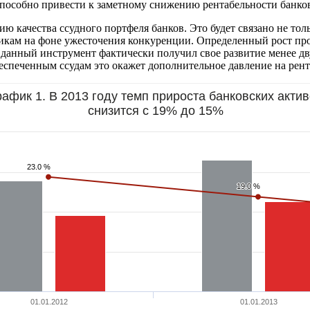
особно привести к заметному снижению рентабельности банковск
 качества ссудного портфеля банков. Это будет связано не толь
икам на фоне ужесточения конкуренции. Определенный рост пр
данный инструмент фактически получил свое развитие менее дву
спеченным ссудам это окажет дополнительное давление на рента
рафик 1. В 2013 году темп прироста банковских акти
снизится с 19% до 15%
23.0 %
23.0 %
19.0 %
19.0 %
01.01.2012
01.01.2013