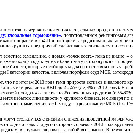
-аппетитов, исчерпание потенциала отдельных продуктов и зам
оду: глобальное торможение»
, подготовленном рейтинговым аг
ивают поправки в 254-П и рост доли закредитованных заемщико
тование крупных предприятий сдерживается снижением инвестиц
 заметное замедление, а новых «точек роста» пока не видно, – 
те уже до конца года крупные банки могут столкнуться с «проц
ение бизнеса, которые необходимы для соответствия новым тре
ы I категории качества, включая портфели ссуд МСБ, автокреди
 что по итогам 2013 года темп прироста активов и валового кр
 динамики реального ВВП до 2-2,5% (с 3,4% в 2012 году). В на
ет «мягкой посадки» сегмента необеспеченных кредитов (с 55-60
дается избыток ликвидности у крупного бизнеса, и с января по 
 заметного замедления в 2013 году, – кредитование МСБ (15-16%
и могут столкнуться с рисками снижения процентной маржи уже
к от одного года. С другой стороны, с начала 2013 года крупне
едитам, вынуждая следовать за собой весь рынок. В результате,