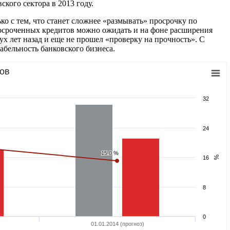
ого сектора в 2013 году.
ко с тем, что станет сложнее «размывать» просрочку по
осроченных кредитов можно ожидать и на фоне расширения
х лет назад и еще не прошел «проверку на прочность». С
бельность банковского бизнеса.
вов
32
24
15.0 %
15.0 %
%
16
8
0
01.01.2014 (прогноз)