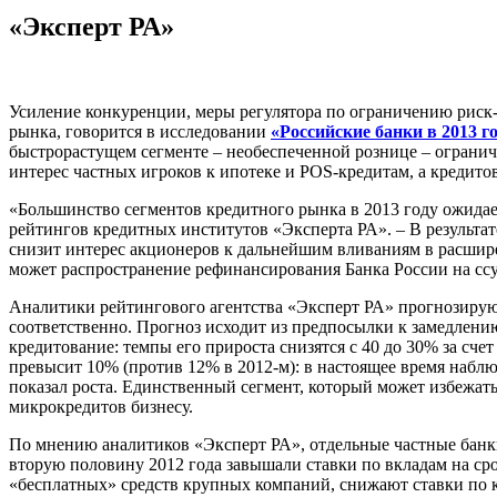
«Эксперт РА»
Усиление конкуренции, меры регулятора по ограничению риск
рынка, говорится в исследовании
«Российские банки в 2013 г
быстрорастущем сегменте – необеспеченной рознице – огранич
интерес частных игроков к ипотеке и POS-кредитам, а креди
«Большинство сегментов кредитного рынка в 2013 году ожидает
рейтингов кредитных институтов «Эксперта РА». – В результа
снизит интерес акционеров к дальнейшим вливаниям в расшир
может распространение рефинансирования Банка России на ссуд
Аналитики рейтингового агентства «Эксперт РА» прогнозируют,
соответственно. Прогноз исходит из предпосылки к замедлению
кредитование: темпы его прироста снизятся с 40 до 30% за сч
превысит 10% (против 12% в 2012-м): в настоящее время наблю
показал роста. Единственный сегмент, который может избежать
микрокредитов бизнесу.
По мнению аналитиков «Эксперт РА», отдельные частные банк
вторую половину 2012 года завышали ставки по вкладам на сро
«бесплатных» средств крупных компаний, снижают ставки по кр