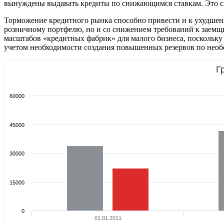
вынуждены выдавать кредиты по снижающимся ставкам. Это сп
Торможение кредитного рынка способно привести и к ухудшению
розничному портфелю, но и со снижением требований к заемщ
масштабов «кредитных фабрик» для малого бизнеса, поскольку 
учетом необходимости создания повышенных резервов по необе
Г
60000
45000
30000
15000
0
01.01.2011