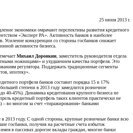
25 июня 2013 г.
едление экономики омрачают перспективы развития кредитного
ентством «Эксперт РА». Активность банков
в наиболее
в. Усиление конкуренции со стороны госбанков снижает
ионной активности бизнеса.
отмечает
Михаил Доронкин
, заместитель руководителя отдела
ентными ножницами» и ухудшением качества портфеля. Это
бованиям регулятора. Поддержать традиционные сегменты
тов, ипотеку».
едитного портфеля банков составит порядка 15 и 17%
ибольшей степени в 2013 году замедлится розничное
% до 40-45%). Динамика кредитования крупного бизнеса не
апрель кредитный портфель таких клиентов практически не
) – во многом за счет «тиражирования» банками
 в 2013 году. С одной стороны, крупные розничные банки всю
йшие госбанки, получив на расчетные счета избыток
 имея в пассивах дорогие вклады граждан, многие банки