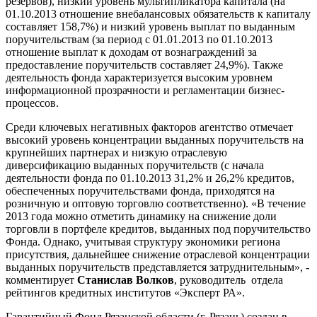
резервов), низкий уровень мультипликатора капитала (на
01.10.2013 отношение внебалансовых обязательств к капиталу
составляет 158,7%) и низкий уровень выплат по выданным
поручительствам (за период с 01.01.2013 по 01.10.2013
отношение выплат к доходам от вознаграждений за
предоставление поручительств составляет 24,9%). Также
деятельность фонда характеризуется высоким уровнем
информационной прозрачности и регламентации бизнес-
процессов.
Среди ключевых негативных факторов агентство отмечает
высокий уровень концентрации выданных поручительств на
крупнейших партнерах и низкую отраслевую
диверсификацию выданных поручительств (с начала
деятельности фонда по 01.10.2013 31,2% и 26,2% кредитов,
обеспеченных поручительствами фонда, приходятся на
розничную и оптовую торговлю соответственно). «В течение
2013 года можно отметить динамику на снижение доли
торговли в портфеле кредитов, выданных под поручительство
Фонда. Однако, учитывая структуру экономики региона
присутствия, дальнейшее снижение отраслевой концентрации
выданных поручительств представляется затруднительным», -
комментирует
Станислав Волков
, руководитель отдела
рейтингов кредитных институтов «Эксперт РА».
Гарантийный Фонд Рязанской области (г. Рязань) создан в