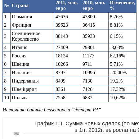
2011, млн.
2010, млн.
Изменение,
№
Страна
евро
евро
%
1
Германия
47636
43800
8,76%
2
Франция
39623
36415
8,81%
Соединенное
3
38143
35933
6,15%
Королевство
4
Италия
27409
29801
-8,03%
5
Россия
18124
11177
62,16%
6
Швеция
10266
9711
5,71%
7
Испания
8797
10996
-20,00%
8
Нидерланды
8499
7130
19,2%
9
Швейцария
8361
7126
17,32%
10
Польша
7558
6832
10,62%
Источник: данные Leaseurope и "Эксперт РА"
График 1П. Сумма новых сделок (по ме
в 1п. 2012г. выросла на
450