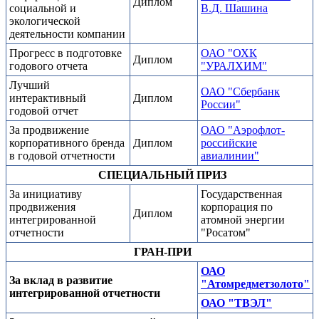
Диплом
социальной и
В.Д. Шашина
экологической
деятельности компании
Прогресс в подготовке
ОАО "ОХК
Диплом
годового отчета
"УРАЛХИМ"
Лучший
ОАО "Сбербанк
интерактивный
Диплом
России"
годовой отчет
За продвижение
ОАО "Аэрофлот-
корпоративного бренда
Диплом
российские
в годовой отчетности
авиалинии"
СПЕЦИАЛЬНЫЙ ПРИЗ
За инициативу
Государственная
продвижения
корпорация по
Диплом
интегрированной
атомной энергии
отчетности
"Росатом"
ГРАН-ПРИ
ОАО
За вклад в развитие
"Атомредметзолото"
интегрированной отчетности
ОАО "ТВЭЛ"