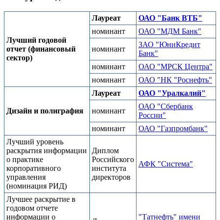
Лауреат
ОАО "Банк ВТБ"
номинант
ОАО "МДМ Банк"
Лучший годовой
ЗАО "ЮниКредит
отчет (финансовый
номинант
Банк"
сектор)
номинант
ОАО "МРСК Центра"
номинант
ОАО "НК "Роснефть"
Лауреат
ОАО "Уралкалий"
ОАО "Сбербанк
Дизайн и полиграфия
номинант
России"
номинант
ОАО "Газпромбанк"
Лучший уровень
раскрытия информации
Диплом
о практике
Российского
АФК "Система"
корпоративного
института
управления
директоров
(номинация РИД)
Лучшее раскрытие в
годовом отчете
информации о
"Татнефть" имени