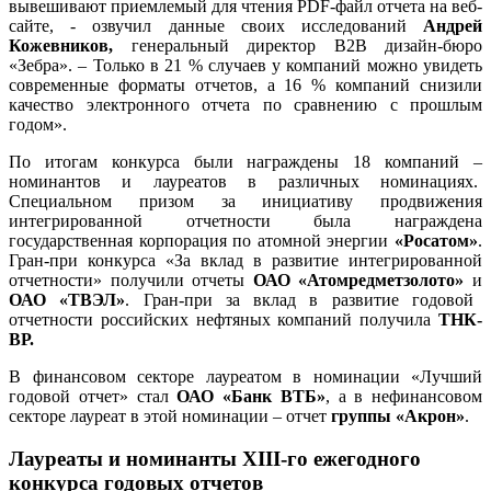
вывешивают приемлемый для чтения PDF-файл отчета на веб-
сайте, - озвучил данные своих исследований
Андрей
Кожевников,
генеральный директор B2B дизайн-бюро
«Зебра». – Только в 21 % случаев у компаний можно увидеть
современные форматы отчетов, а 16 % компаний снизили
качество электронного отчета по сравнению с прошлым
годом».
По итогам конкурса были награждены 18 компаний –
номинантов и лауреатов в различных номинациях.
Специальном призом за инициативу продвижения
интегрированной отчетности была награждена
государственная корпорация по атомной энергии
«Росатом»
.
Гран-при конкурса «За вклад в развитие интегрированной
отчетности» получили отчеты
ОАО «Атомредметзолото»
и
ОАО «ТВЭЛ»
. Гран-при за вклад в развитие годовой
отчетности российских нефтяных компаний получила
ТНК-
ВР.
В финансовом секторе лауреатом в номинации «Лучший
годовой отчет» стал
ОАО «Банк ВТБ»
, а в нефинансовом
секторе лауреат в этой номинации – отчет
группы «Акрон»
.
Лауреаты и номинанты XIII-го ежегодного
конкурса годовых отчетов