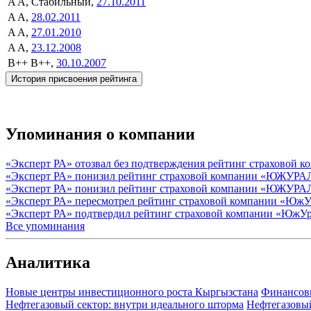
A
A, Стабильный,
27.10.2011
A
A,
28.02.2011
A
A,
27.01.2010
A
A,
23.12.2008
B++
B++,
30.10.2007
История присвоения рейтинга
Упоминания о компании
«Эксперт РА» отозвал без подтверждения рейтинг страхов
«Эксперт РА» понизил рейтинг страховой компании «ЮЖУР
«Эксперт РА» понизил рейтинг страховой компании «ЮЖУРА
«Эксперт РА» пересмотрел рейтинг страховой компании «ЮжУ
«Эксперт РА» подтвердил рейтинг страховой компании «ЮжУ
Все упоминания
Аналитика
Новые центры инвестиционного роста Кыргызстана
Финансов
Нефтегазовый сектор: внутри идеального шторма
Нефтегазовы