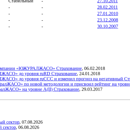
Стабильный
-
27.10.2011
-
-
28.02.2011
-
-
27.01.2010
-
-
23.12.2008
-
-
30.10.2007
ой компании «ЮЖУРАЛЖАСО»
Страхование
,
06.02.2018
АЛЖАСО» до уровня ruRD
Страхование
,
24.01.2018
ЛЖАСО» до уровня ruССС и изменил прогноз на негативный
Ст
ралЖАСО» по новой методологии и присвоил рейтинг на уровн
ралЖАСО» на уровне А(II)
Страхование
,
29.03.2017
ый сектор
,
07.08.2026
й сектор
,
06.08.2026