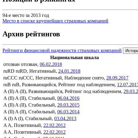
94-е место за 2013 год
Место в списке крупнейших страховых компаний
Архив рейтингов
Рейтинги финансовой надежности страховых компаний
Истори
Национальная шкала
отозван
отозван,
06.02.2018
ruRD
ruRD, Негативный,
24.01.2018
ruCCC
ruCCC, Негативный, Наблюдение снято,
28.09.2017
ruB
ruB, Развивающийся, Рейтинг под наблюдением,
12.07.201
A (II)
A (II), Развивающийся, Рейтинг под наблюдением,
29.03.
A (II)
A (II), Стабильный,
06.04.2016
A (II)
A (II), Стабильный,
20.03.2015
A (II)
A (II), Стабильный,
06.03.2014
A (I)
A (I), Стабильный,
03.04.2013
A
A, Позитивный,
22.02.2012
A
A, Позитивный,
22.02.2012