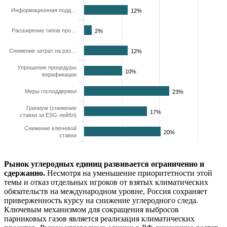
Информационная подд…
12%
Расширение типов про…
2%
Снижение затрат на раз…
12%
Упрощение процедуры
10%
верификации
Меры господдержки
23%
Гриниум (снижение
17%
ставки за ESG-лейбл)
Снижение ключевой
20%
ставки
Рынок углеродных единиц развивается ограниченно и
сдержанно.
Несмотря на уменьшение приоритетности этой
темы и отказ отдельных игроков от взятых климатических
обязательств на международном уровне, Россия сохраняет
приверженность курсу на снижение углеродного следа.
Ключевым механизмом для сокращения выбросов
парниковых газов является реализация климатических