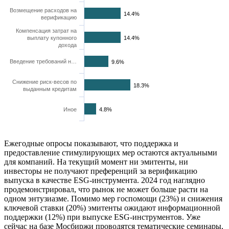
Возмещение расходов на
14.4%
верификацию
Компенсация затрат на
выплату купонного
14.4%
дохода
Введение требований н…
9.6%
Снижение риск-весов по
18.3%
выданным кредитам
Иное
4.8%
Ежегодные опросы показывают, что поддержка и
предоставление стимулирующих мер остаются актуальными
для компаний. На текущий момент ни эмитенты, ни
инвесторы не получают преференций за верификацию
выпуска в качестве ESG-инструмента. 2024 год наглядно
продемонстрировал, что рынок не может больше расти на
одном энтузиазме. Помимо мер госпомощи (23%) и снижения
ключевой ставки (20%) эмитенты ожидают информационной
поддержки (12%) при выпуске ESG-инструментов. Уже
сейчас на базе Мосбиржи проводятся тематические семинары,