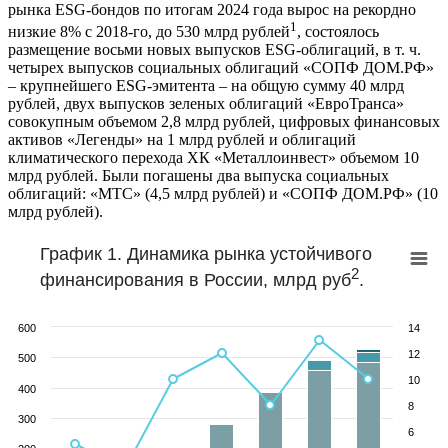
рынка ESG-бондов по итогам 2024 года вырос на рекордно
1
низкие 8% с 2018-го, до 530 млрд рублей
, состоялось
размещение восьми новых выпусков ESG-облигаций, в т. ч.
четырех выпусков социальных облигаций «СОПФ ДОМ.РФ»
– крупнейшего ESG-эмитента – на общую сумму 40 млрд
рублей, двух выпусков зеленых облигаций «ЕвроТранса»
совокупным объемом 2,8 млрд рублей, цифровых финансовых
активов «Легенды» на 1 млрд рублей и облигаций
климатического перехода ХК «Металлоинвест» объемом 10
млрд рублей. Были погашены два выпуска социальных
облигаций: «МТС» (4,5 млрд рублей) и «СОПФ ДОМ.РФ» (10
млрд рублей).
График 1. Динамика рынка устойчивого
2
финансирования в России, млрд руб
.
600
14
12
500
10
400
8
300
6