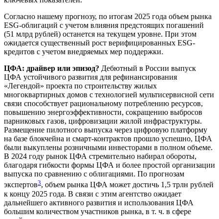
Согласно нашему прогнозу, по итогам 2025 года объем рынка
ESG-облигаций с учетом влияния предстоящих погашений
(51 млрд рублей) останется на текущем уровне. При этом
ожидается существенный рост верифицированных ESG-
кредитов с учетом внедряемых мер поддержки.
ЦФА: драйвер или эпизод?
Дебютный в России выпуск
ЦФА устойчивого развития для рефинансирования
«Легендой» проекта по строительству жилых
многоквартирных домов с технологией мультисервисной сети
связи способствует рациональному потреблению ресурсов,
повышению энергоэффективности, сокращению выбросов
парниковых газов, цифровизации жилой инфраструктуры.
Размещение пилотного выпуска через цифровую платформу
на базе блокчейна и смарт-контрактов прошло успешно, ЦФА
были выкуплены розничными инвесторами в полном объеме.
В 2024 году рынок ЦФА стремительно набирал обороты,
благодаря гибкости формы ЦФА и более простой организации
выпуска по сравнению с облигациями. По прогнозам
3
экспертов
, объем рынка ЦФА может достичь 1,5 трлн рублей
к концу 2025 года. В связи с этим агентство ожидает
дальнейшего активного развития и использования ЦФА
большим количеством участников рынка, в т. ч. в сфере