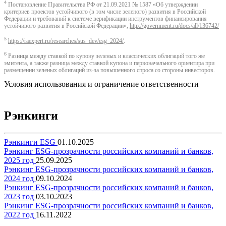
4
Постановление Правительства РФ от 21.09.2021 № 1587 «Об утверждении
критериев проектов устойчивого (в том числе зеленого) развития в Российской
Федерации и требований к системе верификации инструментов финансирования
устойчивого развития в Российской Федерации»,
http://government.ru/docs/all/136742/
5
https://raexpert.ru/researches/sus_dev/esg_2024/
.
6
Разница между ставкой по купону зеленых и классических облигаций того же
эмитента, а также разница между ставкой купона и первоначального ориентира при
размещении зеленых облигаций из-за повышенного спроса со стороны инвесторов.
Условия использования и ограничение ответственности
Рэнкинги
Рэнкинги ESG
01.10.2025
Рэнкинг ESG-прозрачности российских компаний и банков,
2025 год
25.09.2025
Рэнкинг ESG-прозрачности российских компаний и банков,
2024 год
09.10.2024
Рэнкинг ESG-прозрачности российских компаний и банков,
2023 год
03.10.2023
Рэнкинг ESG-прозрачности российских компаний и банков,
2022 год
16.11.2022