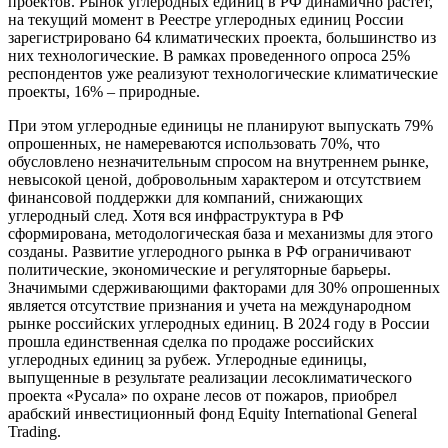
проектов. Рынок углеродных единиц в РФ динамично растет,
на текущий момент в Реестре углеродных единиц России
зарегистрировано 64 климатических проекта, большинство из
них технологические. В рамках проведенного опроса 25%
респондентов уже реализуют технологические климатические
проекты, 16% – природные.
При этом углеродные единицы не планируют выпускать 79%
опрошенных, не намереваются использовать 70%, что
обусловлено незначительным спросом на внутреннем рынке,
невысокой ценой, добровольным характером и отсутствием
финансовой поддержки для компаний, снижающих
углеродный след. Хотя вся инфраструктура в РФ
сформирована, методологическая база и механизмы для этого
созданы. Развитие углеродного рынка в РФ ограничивают
политические, экономические и регуляторные барьеры.
Значимыми сдерживающими факторами для 30% опрошенных
является отсутствие признания и учета на международном
рынке российских углеродных единиц. В 2024 году в России
прошла единственная сделка по продаже российских
углеродных единиц за рубеж. Углеродные единицы,
выпущенные в результате реализации лесоклиматического
проекта «Русала» по охране лесов от пожаров, приобрел
арабский инвестиционный фонд Equity International General
Trading.