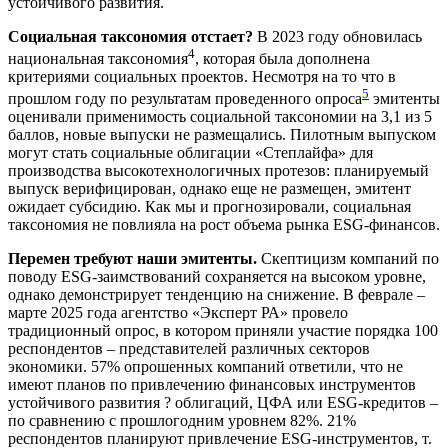
устойчивого развития.
Социальная таксономия отстает?
В 2023 году обновилась
4
национальная таксономия
, которая была дополнена
критериями социальных проектов. Несмотря на то что в
5
прошлом году по результатам проведенного опроса
эмитенты
оценивали применимость социальной таксономии на 3,1 из 5
баллов, новые выпуски не размещались. Пилотным выпуском
могут стать социальные облигации «Степлайфа» для
производства высокотехнологичных протезов: планируемый
выпуск верифицирован, однако еще не размещен, эмитент
ожидает субсидию. Как мы и прогнозировали, социальная
таксономия не повлияла на рост объема рынка ESG-финансов.
Перемен требуют наши эмитенты.
Скептицизм компаний по
поводу ESG-заимствований сохраняется на высоком уровне,
однако демонстрирует тенденцию на снижение. В феврале –
марте 2025 года агентство «Эксперт РА» провело
традиционный опрос, в котором приняли участие порядка 100
респондентов – представителей различных секторов
экономики. 57% опрошенных компаний ответили, что не
имеют планов по привлечению финансовых инструментов
устойчивого развития ? облигаций, ЦФА или ESG-кредитов –
по сравнению с прошлогодним уровнем 82%. 21%
респондентов планируют привлечение ESG-инструментов, т.