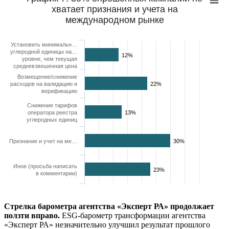
хватает признания и учета на
международном рынке
Установить минимальн…
углеродной единицы на…
12%
уровне, чем текущая
средневзвешенная цена
Возмещение/снижение
расходов на валидацию и
22%
верификацию
Снижение тарифов
оператора реестра
13%
углеродных единиц
Признание и учет на ме…
30%
Иное (просьба написать
23%
в комментарии)
Стрелка барометра агентства «Эксперт РА» продолжает
ползти вправо.
ESG-барометр трансформации агентства
«Эксперт РА» незначительно улучшил результат прошлого