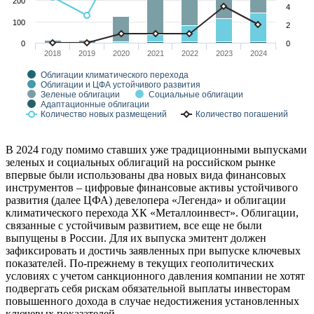
200
4
100
2
0
0
2018
2019
2020
2021
2022
2023
2024
Облигации климатического перехода
Облигации и ЦФА устойчивого развития
Зеленые облигации
Социальные облигации
Адаптационные облигации
Количество новых размещений
Количество погашений
В 2024 году помимо ставших уже традиционными выпусками
зеленых и социальных облигаций на российском рынке
впервые были использованы два новых вида финансовых
инструментов – цифровые финансовые активы устойчивого
развития (далее ЦФА) девелопера «Легенда» и облигации
климатического перехода ХК «Металлоинвест». Облигации,
связанные с устойчивым развитием, все еще не были
выпущены в России. Для их выпуска эмитент должен
зафиксировать и достичь заявленных при выпуске ключевых
показателей. По-прежнему в текущих геополитических
условиях с учетом санкционного давления компании не хотят
подвергать себя рискам обязательной выплаты инвесторам
повышенного дохода в случае недостижения установленных
ключевых показателей.