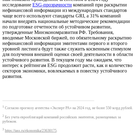
исследование
ESG-прозрачности
компаний при раскрытии
нефинансовой информации из международных стандартов
чаще всего используют стандарты GRI, а 31% компаний
начали внедрять национальные методические рекомендации
по подготовке отчетности об устойчивом развитии,
утвержденные Минэкономразвития РФ. Требования,
вводимые Московской биржей, по обязательному раскрытию
нефинансовой информации эмитентами первого и второго
уровней листинга будут также служить косвенным стимулом
для получения внешней оценки своей деятельности в области
устойчивого развития. В текущем году мы ожидаем, что
интерес к рейтингам ESG продолжит расти, как и количество
секторов экономики, вовлекаемых в повестку устойчивого
развития.
1
Согласно прогнозу агентства «Эксперт РА» на 2024 год, не более 550 млрд рублей.
2
Без учета еврооблигаций компаний российских эмитентов, размещенных за
рубежом.
3
https://tass.ru/ekonomika/23630175
.