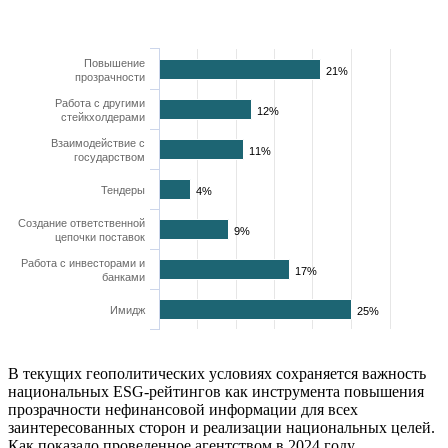
Повышение
21%
прозрачности
Работа с другими
12%
стейкхолдерами
Взаимодействие с
11%
государством
Тендеры
4%
Создание ответственной
9%
цепочки поставок
Работа с инвесторами и
17%
банками
Имидж
25%
В текущих геополитических условиях сохраняется важность
национальных ESG-рейтингов как инструмента повышения
прозрачности нефинансовой информации для всех
заинтересованных сторон и реализации национальных целей.
Как показало проведенное агентством в 2024 году