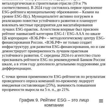
металлургическая и строительная отрасли (19 и 7%
соответственно). В 2024 году состоялось первое присвоение
ESG-рейтинга муниципальному образованию – Казани на
уровне ESG-II(c). Муниципалитет активно погружен в
реализацию повестки устойчивого развития и планирует
вовлекать местные предприятия для масштабирования
лучших ESG-практик. Агентством впервые был присвоен
рейтинг наивысшей категории ESG-I / ESG-AAА по шкале
ЦБ корпорации «ВЭБ.РФ» – методологическому центру ESG-
финансирования России. «ВЭБ.РФ» не только создает
инфраструктуру для развития ESG-финансирования, но и сам
демонстрирует приверженность лучшим практикам
устойчивого развития. С середины 2024-го агентство стало
присваивать рейтинги ESG по рекомендуемой Банком России
шкале, а в этом году дополнило детальными подуровнями для
дифференциации.
С точки зрения применимости ESG-рейтингов по результатам
проведенного опроса компаний по-прежнему лидирует
имиджевая составляющая (25%), значимость повышения
прозрачности выросла на 5 п. п., до 21%.
График 9. Рейтинг ESG – это лицо
компании