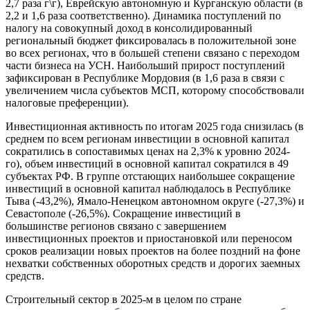
2,7 раза г\г), Еврейскую автономную и Курганскую области (в
2,2 и 1,6 раза соответственно). Динамика поступлений по
налогу на совокупный доход в консолидированный
региональный бюджет фиксировалась в положительной зоне
во всех регионах, что в большей степени связано с переходом
части бизнеса на УСН. Наибольший прирост поступлений
зафиксирован в Республике Мордовия (в 1,6 раза в связи с
увеличением числа субъектов МСП, которому способствовали
налоговые преференции).
Инвестиционная активность по итогам 2025 года снизилась (в
среднем по всем регионам инвестиции в основной капитал
сократились в сопоставимых ценах на 2,3% к уровню 2024-
го), объем инвестиций в основной капитал сократился в 49
субъектах РФ. В группе отстающих наибольшее сокращение
инвестиций в основной капитал наблюдалось в Республике
Тыва (-43,2%), Ямало-Ненецком автономном округе (-27,3%) и
Севастополе (-26,5%). Сокращение инвестиций в
большинстве регионов связано с завершением
инвестиционных проектов и приостановкой или переносом
сроков реализации новых проектов на более поздний на фоне
нехватки собственных оборотных средств и дорогих заемных
средств.
Строительный сектор в 2025-м в целом по стране