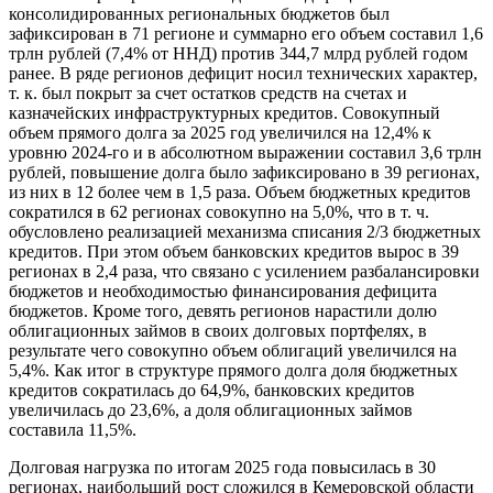
консолидированных региональных бюджетов был
зафиксирован в 71 регионе и суммарно его объем составил 1,6
трлн рублей (7,4% от ННД) против 344,7 млрд рублей годом
ранее. В ряде регионов дефицит носил технических характер,
т. к. был покрыт за счет остатков средств на счетах и
казначейских инфраструктурных кредитов. Совокупный
объем прямого долга за 2025 год увеличился на 12,4% к
уровню 2024-го и в абсолютном выражении составил 3,6 трлн
рублей, повышение долга было зафиксировано в 39 регионах,
из них в 12 более чем в 1,5 раза. Объем бюджетных кредитов
сократился в 62 регионах совокупно на 5,0%, что в т. ч.
обусловлено реализацией механизма списания 2/3 бюджетных
кредитов. При этом объем банковских кредитов вырос в 39
регионах в 2,4 раза, что связано с усилением разбалансировки
бюджетов и необходимостью финансирования дефицита
бюджетов. Кроме того, девять регионов нарастили долю
облигационных займов в своих долговых портфелях, в
результате чего совокупно объем облигаций увеличился на
5,4%. Как итог в структуре прямого долга доля бюджетных
кредитов сократилась до 64,9%, банковских кредитов
увеличилась до 23,6%, а доля облигационных займов
составила 11,5%.
Долговая нагрузка по итогам 2025 года повысилась в 30
регионах, наибольший рост сложился в Кемеровской области