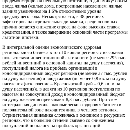
продемонстрировал небольшую позитивную динамику: объем
ввода жилья (жилые дома, построенные населением, жилые
здания) увеличился на 1,6% относительно уровня
предыдущего года. Несмотря на это, в 38 регионах
зафиксирована отрицательная динамика, среди основных
причин остается снижение спроса на фоне высоких ставок
кредитования, а также завершение основной части программы
льготной ипотеки.
В интегральной оценке экономического здоровья
регионального бизнеса в топ-10 вошли регионы с высокими
показателями инвестиционной активности (не менее 295 тыс.
рублей инвестиций в основной капитал на душу населения),
поступлений налога на прибыль организаций в
консолидированный бюджет региона (не менее 37 тыс. рублей
на душу населения) и ввода жилья (не менее 0,8 кв. м на душу
населения (исключение – Красноярский край – 0,6 кв. м на
душу населения)), в девяти из 10 регионов поступления по
налогам на совокупный доход в консолидированный бюджет
на душу населения превышают 8,8 тыс. рублей. При этом
интегральная динамика экономического здоровья бизнеса в
положительной зоне находится лишь в четырех регионах.
Отрицательная динамика сложилась в основном в ресурсных
регионах, что в большей степени связано со снижением
поступлений по налогу на прибыль организаций.