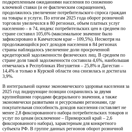
подкрепленным ожиданиями населения по снижению
ключевой ставки (и ее фактическим сокращением),
продолжилось увеличение потребительского спроса граждан
на товары и услуги. По итогам 2025 года оборот розничной
торговли увеличился в 80 регионах, объем платных услуг
населению – в 74, индекс потребительских цен в среднем по
стране составил 105,6% (максимальное значение было
зафиксировано в Камчатском крае – 109,5%). Несмотря на
продолжающийся рост доходов населения в 84 регионах
страны наблюдалось увеличение доли просроченной
кредиторской задолженности физических лиц. В среднем по
стране доля такой задолженности составила 4,6%, наибольшая
отмечалась в Республиках Ингушетия – 25,8% и Дагестан –
14,4% и только в Курской области она снизилась и достигала
3,9%.
В интегральной оценке экономического здоровья населения за
2025 год лидирующие позиции сохранились за двумя
крупнейшими городами федерального значения, а также
экономически развитыми и ресурсными регионами, где
покупательная способность доходов населения составляет не
менее 2,8 фиксированного набора потребительских товаров и
услуг по ценам (исключение – Приморский край – 2,6
фиксированного набора), характерным для конкретного
субъекта РФ. В группе данных регионов оборот розничной