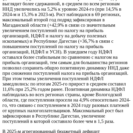
выглядит более сдержанной, в среднем по всем регионам
ННД увеличились на 5,2% к уровню 2024-го (при 14,5% в
2024-м и 15,3% в 2023-м). Рост наблюдался в 69 регионах,
максимальный второй год подряд зафиксирован в
Магаданской области (+42,9% в связи со значительным
увеличением поступлений по налогу на прибыль
организаций, НДФЛ и налогу на добычу полезных
ископаемых) и Республике Дагестан (+36,7% в связи с
повышением поступлений по налогу на прибыль
организаций, НДФЛ и УСН). В ушедшем году НДФЛ
оставался более стабильным по сравнению с налогом на
прибыль организаций, тем самым для большинства регионов
позволил сохранить общую позитивную динамику ННД даже
при снижении поступлений налога на прибыль организаций.
При этом темпы увеличения поступлений НДФЛ
замедлились: по итогам 2025-го прирост в среднем составил
11,6% при 25,2% годом ранее. Позитивная динамика НДФЛ
наблюдалась во всех регионах страны, кроме Вологодской
области, где поступления просели на 4,9% относительно 2024-
го, что связано с поступлением в 2024 году разовых платежей
от крупных налогоплательщиков. Максимальный рост был
зафиксирован в Республике Дагестан, увеличение
поступлений в которой составило более чем в 1,5 раза.
В 2025-м агрегированный бюджетный дефицит