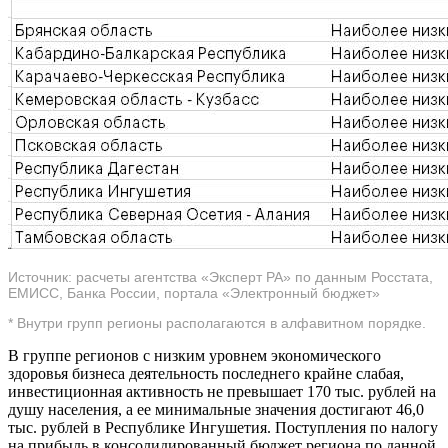
Источник: расчеты агентства «Эксперт РА» по данным Росстата,
ЕМИСС, Банка России, портала «Электронный бюджет»
* Внутри групп регионы располагаются в алфавитном порядке.
В группе регионов с низким уровнем экономического
здоровья бизнеса деятельность последнего крайне слабая,
инвестиционная активность не превышает 170 тыс. рублей на
душу населения, а ее минимальные значения достигают 46,0
тыс. рублей в Республике Ингушетия. Поступления по налогу
на прибыль в консолидированный бюджет региона по данной