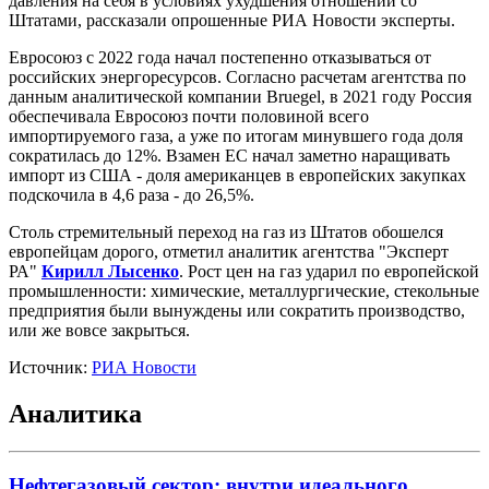
давления на себя в условиях ухудшения отношений со
Штатами, рассказали опрошенные РИА Новости эксперты.
Евросоюз с 2022 года начал постепенно отказываться от
российских энергоресурсов. Согласно расчетам агентства по
данным аналитической компании Bruegel, в 2021 году Россия
обеспечивала Евросоюз почти половиной всего
импортируемого газа, а уже по итогам минувшего года доля
сократилась до 12%. Взамен ЕС начал заметно наращивать
импорт из США - доля американцев в европейских закупках
подскочила в 4,6 раза - до 26,5%.
Столь стремительный переход на газ из Штатов обошелся
европейцам дорого, отметил аналитик агентства "Эксперт
РА"
Кирилл Лысенко
. Рост цен на газ ударил по европейской
промышленности: химические, металлургические, стекольные
предприятия были вынуждены или сократить производство,
или же вовсе закрыться.
Источник:
РИА Новости
Аналитика
Нефтегазовый сектор: внутри идеального