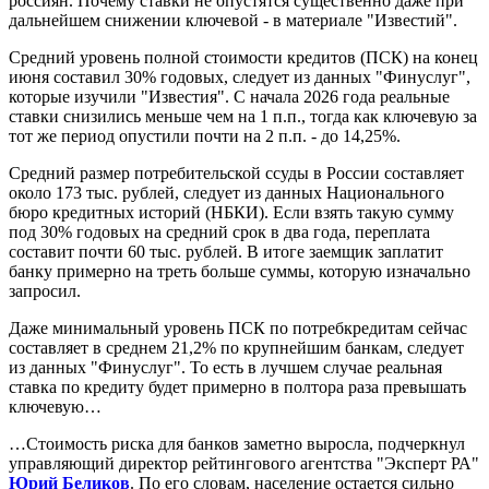
россиян. Почему ставки не опустятся существенно даже при
дальнейшем снижении ключевой - в материале "Известий".
Средний уровень полной стоимости кредитов (ПСК) на конец
июня составил 30% годовых, следует из данных "Финуслуг",
которые изучили "Известия". С начала 2026 года реальные
ставки снизились меньше чем на 1 п.п., тогда как ключевую за
тот же период опустили почти на 2 п.п. - до 14,25%.
Средний размер потребительской ссуды в России составляет
около 173 тыс. рублей, следует из данных Национального
бюро кредитных историй (НБКИ). Eсли взять такую сумму
под 30% годовых на средний срок в два года, переплата
составит почти 60 тыс. рублей. В итоге заемщик заплатит
банку примерно на треть больше суммы, которую изначально
запросил.
Даже минимальный уровень ПСК по потребкредитам сейчас
составляет в среднем 21,2% по крупнейшим банкам, следует
из данных "Финуслуг". То есть в лучшем случае реальная
ставка по кредиту будет примерно в полтора раза превышать
ключевую…
…Стоимость риска для банков заметно выросла, подчеркнул
управляющий директор рейтингового агентства "Эксперт РА"
Юрий Беликов
. По его словам, население остается сильно