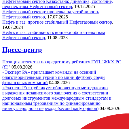
Нефтегазовый сектор Казахстана: динамика, состояние,
перспективы
Нефтегазовый сектор
,
19.12.2025
Нефтегазовый сектор: проверка на устойчивость
Нефтегазовый сектор
,
17.07.2025
Нефть и газ: прогноз стабильный
Нефтегазовый сектор
,
19.07.2024
Нефть и газ: стабильность вопреки обстоятельствам
Нефтегазовый сектор
,
11.08.2023
Пресс-центр
Позиция агентства по кредитному рейтингу ГУП "ЖКХ РС
(Я)"
05.08.2026
«Эксперт РА» приглашает команды на осенний
благотворительный турнир по мини-футболу среди
финансовых компаний
04.08.2026
«Эксперт РА» публикует обновленную методологию
выражения независимого заключения о соответствии
долговых инструментов международным стандартам и
национальным требованиям по финансированию
низкоуглеродного перехода (second party opinion)
04.08.2026