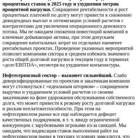
процентных ставок в 2025 году и ухудшения метрик
процентной нагрузки.
Сокращение рентабельности и рост
процентных платежей по долгу могут привести к снижению
дивидендных выплат и оптимизации условий расчетов с
контрагентами для увеличения операционного денежного
потока. Мы не ожидаем снижения инвестиций компаний в
ключевые добывающие активы, при этом допускаем
сокращение капитальных затрат на отдельных наименее
рентабельных проектах. Проведение указанных мероприятий
позволит компаниям сектора в среднем избежать значимого
роста общей долговой нагрузки в текущем году в терминах
«долг/EBITDA», несмотря на ухудшение конъюнктуры.
Нефтесервисный сектор – выживет сильнейший.
Слабо
диверсифицированные по проектам и заказчикам компании
могут столкнуться с «идеальным штормом» – сокращением
выручки и ухудшением условий расчетов со своими
заказчиками на фоне удорожания обслуживания собственного
долга, что может привести к резкому росту долговой нагрузки
и рискам неплатежеспособности. При этом на
нефтесервисном рынке все еще наблюдается дефицит
качественных подрядчиков, в т. ч. ввиду ограниченной
конкуренции с зарубежными игроками из-за санкций. Мы
ожидаем, что индексация ставок выполнения работ на
нефтесервисном рынке в текущих условиях замедлится, что