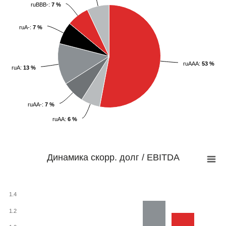
ruBBB-:
ruBBB-:
7
7
%
%
ruA-:
ruA-:
7
7
%
%
ruAAA:
ruAAA:
53
53
%
%
ruA:
ruA:
13
13
%
%
ruAA-:
ruAA-:
7
7
%
%
ruAA:
ruAA:
6
6
%
%
Динамика скорр. долг / EBITDA
1.4
1.2