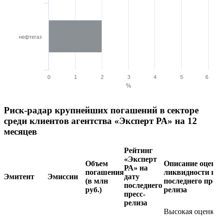
нефтегаз
0
1
2
3
4
5
6
%
Риск-радар крупнейших погашений в секторе
среди клиентов агентства «Эксперт РА» на 12
месяцев
Рейтинг
«Эксперт
Объем
Описание оцен
РА» на
погашения
ликвидности и
Эмитент
Эмиссии
дату
(в млн
последнего пре
последнего
руб.)
релиза
пресс-
релиза
Высокая оценк