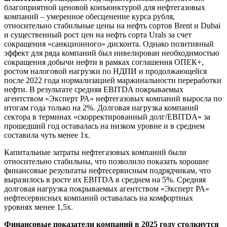
благоприятной ценовой конъюнктурой для нефтегазовых
компаний – умеренное обесценение курса рубля,
относительно стабильные цены на нефть сортов Brent и Dubai
и существенный рост цен на нефть сорта Urals за счет
сокращения «санкционного» дисконта. Однако позитивный
эффект для ряда компаний был нивелирован необходимостью
сокращения добычи нефти в рамках соглашения ОПЕК+,
ростом налоговой нагрузки по НДПИ и продолжающейся
после 2022 года нормализацией маржинальности переработки
нефти. В результате средняя EBITDA покрываемых
агентством «Эксперт РА» нефтегазовых компаний выросла по
итогам года только на 2%. Долговая нагрузка компаний
сектора в терминах «скорректированный долг/EBITDA» за
прошедший год оставалась на низком уровне и в среднем
составила чуть менее 1х.
Капитальные затраты нефтегазовых компаний были
относительно стабильны, что позволило показать хорошие
финансовые результаты нефтесервисным подрядчикам, что
выразилось в росте их EBITDA в среднем на 5%. Средняя
долговая нагрузка покрываемых агентством «Эксперт РА»
нефтесервисных компаний оставалась на комфортных
уровнях менее 1,5х.
Финансовые показатели компаний в 2025 году столкнутся