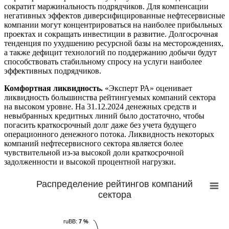
сократит маржинальность подрядчиков. Для компенсации
негативных эффектов диверсифицированные нефтесервисные
компании могут концентрироваться на наиболее прибыльных
проектах и сокращать инвестиции в развитие. Долгосрочная
тенденция по ухудшению ресурсной базы на месторождениях,
а также дефицит технологий по поддержанию добычи будут
способствовать стабильному спросу на услуги наиболее
эффективных подрядчиков.
Комфортная ликвидность.
«Эксперт РА» оценивает
ликвидность большинства рейтингуемых компаний сектора
на высоком уровне. На 31.12.2024 денежных средств и
невыбранных кредитных линий было достаточно, чтобы
погасить краткосрочный долг даже без учета будущего
операционного денежного потока. Ликвидность некоторых
компаний нефтесервисного сектора является более
чувствительной из-за высокой доли краткосрочной
задолженности и высокой процентной нагрузки.
Распределение рейтингов компаний
сектора
ruBB:
ruBB:
7
7
%
%