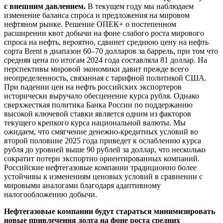
с внешним давлением.
В текущем году мы наблюдаем
изменение баланса спроса и предложения на мировом
нефтяном рынке. Решение ОПЕК+ о постепенном
расширении квот добычи на фоне слабого роста мирового
спроса на нефть, вероятно, сдвинет среднюю цену на нефть
сорта Brent в диапазон 60–70 долларов за баррель, при том что
средняя цена по итогам 2024 года составляла 81 доллар. На
перспективы мировой экономики давит прежде всего
неопределенность, связанная с тарифной политикой США.
При падении цен на нефть российских экспортеров
исторически выручало обесценение курса рубля. Однако
сверхжесткая политика Банка России по поддержанию
высокой ключевой ставки является одним из факторов
текущего крепкого курса национальной валюты. Мы
ожидаем, что смягчение денежно-кредитных условий во
второй половине 2025 года приведет к ослаблению курса
рубля до уровней выше 90 рублей за доллар, что несколько
сократит потери экспортно ориентированных компаний.
Российские нефтегазовые компании традиционно более
устойчивы к изменениям ценовых условий в сравнении с
мировыми аналогами благодаря адаптивному
налогообложению добычи.
Нефтегазовые компании будут стараться минимизировать
новые привлечения долга на фоне роста средних