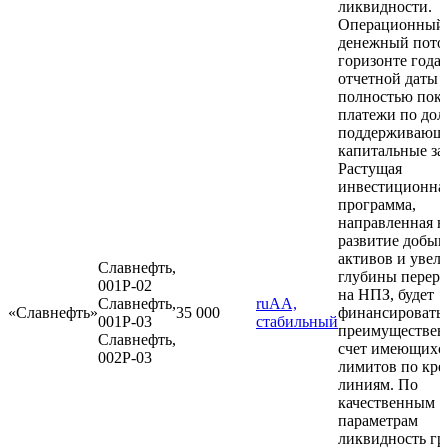
ликвидности.
Операционный
денежный пото
горизонте года 
отчетной даты
полностью пок
платежи по дол
поддерживающ
капитальные за
Растущая
инвестиционна
программа,
направленная н
развитие добы
активов и увел
Славнефть,
глубины перера
001P-02
на НПЗ, будет
Славнефть,
ruAА,
«Славнефть»
35 000
финансировать
001P-03
стабильный
преимуществен
Славнефть,
счет имеющихс
002P-03
лимитов по кр
линиям. По
качественным
параметрам
ликвидность г