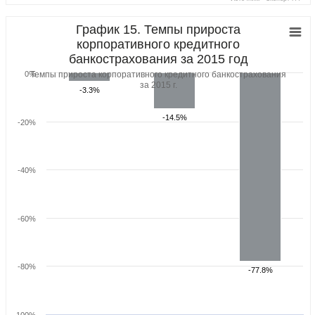
График 15. Темпы прироста
корпоративного кредитного
банкострахования за 2015 год
0%
Темпы прироста корпоративного кредитного банкострахования
за 2015 г.
-3.3%
-3.3%
-14.5%
-14.5%
-20%
-40%
-60%
-80%
-77.8%
-77.8%