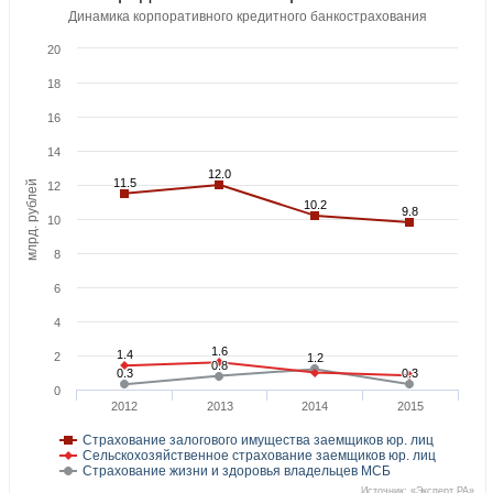
Динамика корпоративного кредитного банкострахования
20
18
16
14
12.0
12.0
11.5
11.5
млрд. рублей
12
10.2
10.2
9.8
9.8
10
8
6
4
1.6
1.6
1.4
1.4
2
1.2
1.2
0.8
0.8
0.3
0.3
0.3
0.3
0
2012
2013
2014
2015
Страхование залогового имущества заемщиков юр. лиц
Сельскохозяйственное страхование заемщиков юр. лиц
Страхование жизни и здоровья владельцев МСБ
Источник: «Эксперт РА»