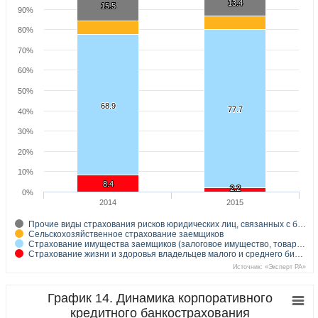
13.4
13.4
15.5
15.5
90%
80%
70%
60%
50%
68.9
68.9
77.7
77.7
40%
30%
20%
10%
8.4
8.4
2.2
2.2
0%
2014
2015
Прочие виды страхования рисков юридических лиц, связанных с б…
Сельскохозяйственное страхование заемщиков
Страхование имущества заемщиков (залоговое имущество, товар…
Страхование жизни и здоровья владельцев малого и среднего би…
Источник: «Эксперт РА»
График 14. Динамика корпоративного
кредитного банкострахования