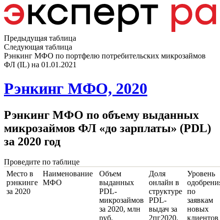
Предыдущая таблица
Следующая таблица
Рэнкинг МФО по портфелю потребительских микрозаймов
ФЛ (IL) на 01.01.2021
Рэнкинг МФО, 2020
Рэнкинг МФО по объему выданных
микрозаймов ФЛ «до зарплаты» (PDL)
за 2020 год
Проведите по таблице
Место в
Наименование
Объем
Доля
Уровень
рэнкинге
МФО
выданных
онлайн в
одобрени
за 2020
PDL-
структуре
по
микрозаймов
PDL-
заявкам
за 2020, млн
выдач за
новых
руб.
2пг2020,
клиентов