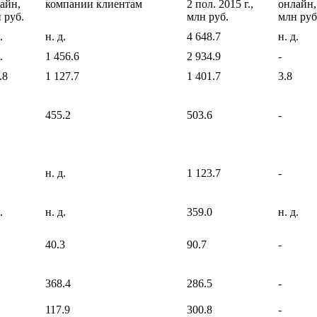
айн,
компании клиентам
2 пол. 2015 г.,
онлайн,
 руб.
млн руб.
млн руб
.
н. д.
4 648.7
н. д.
.
1 456.6
2 934.9
-
.8
1 127.7
1 401.7
3.8
455.2
503.6
-
н. д.
1 123.7
-
.
н. д.
359.0
н. д.
40.3
90.7
-
368.4
286.5
-
117.9
300.8
-