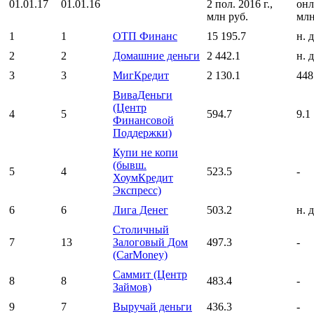
01.01.17
01.01.16
2 пол. 2016 г.,
онл
млн руб.
млн
1
1
ОТП Финанс
15 195.7
н. д
2
2
Домашние деньги
2 442.1
н. д
3
3
МигКредит
2 130.1
448
ВиваДеньги
(Центр
4
5
594.7
9.1
Финансовой
Поддержки)
Купи не копи
(бывш.
5
4
523.5
-
ХоумКредит
Экспресс)
6
6
Лига Денег
503.2
н. д
Столичный
7
13
Залоговый Дом
497.3
-
(CarMoney)
Саммит (Центр
8
8
483.4
-
Займов)
9
7
Выручай деньги
436.3
-