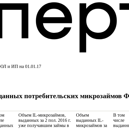
ЮЛ и ИП на 01.01.17
анных потребительских микрозаймов ФЛ 
ом
Объем IL-микрозаймов,
Объем
В том
ле
выданных за 2 пол. 2016 г.
выданных IL-
числе
данных
уже получавшим займы в
микрозаймов за
выданн