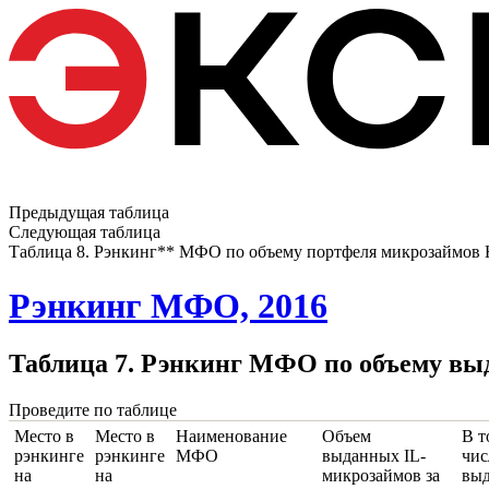
Предыдущая таблица
Следующая таблица
Таблица 8. Рэнкинг** МФО по объему портфеля микрозаймов 
Рэнкинг МФО, 2016
Таблица 7. Рэнкинг МФО по объему выд
Проведите по таблице
Место в
Место в
Наименование
Объем
В т
рэнкинге
рэнкинге
МФО
выданных IL-
чис
на
на
микрозаймов за
вы