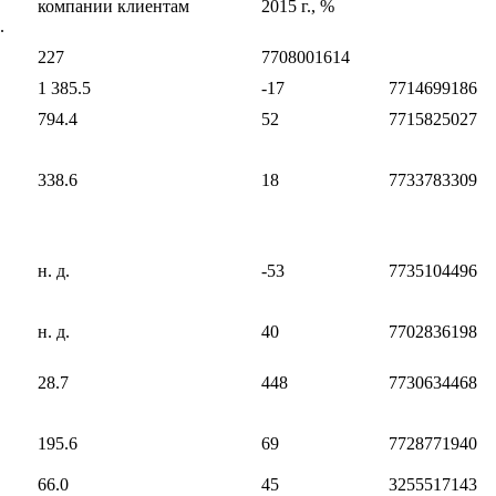
компании клиентам
2015 г., %
.
227
7708001614
1 385.5
-17
7714699186
794.4
52
7715825027
338.6
18
7733783309
н. д.
-53
7735104496
н. д.
40
7702836198
28.7
448
7730634468
195.6
69
7728771940
66.0
45
3255517143