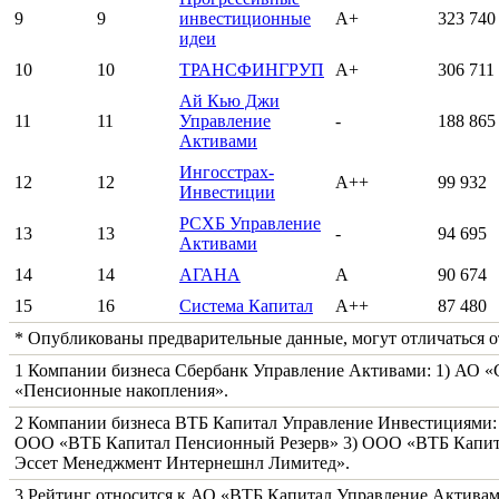
9
9
инвестиционные
А+
323 740
идеи
10
10
ТРАНСФИНГРУП
А+
306 711
Ай Кью Джи
11
11
Управление
-
188 865
Активами
Ингосстрах-
12
12
А++
99 932
Инвестиции
РСХБ Управление
13
13
-
94 695
Активами
14
14
АГАНА
А
90 674
15
16
Система Капитал
А++
87 480
* Опубликованы предварительные данные, могут отличаться о
1 Компании бизнеса Сбербанк Управление Активами: 1) АО 
«Пенсионные накопления».
2 Компании бизнеса ВТБ Капитал Управление Инвестициями:
ООО «ВТБ Капитал Пенсионный Резерв» 3) ООО «ВТБ Капит
Эссет Менеджмент Интернешнл Лимитед».
3 Рейтинг относится к АО «ВТБ Капитал Управление Актива