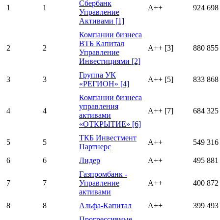
Сбербанк
1
1
А++
924 698
Управление
Активами [1]
Компании бизнеса
ВТБ Капитал
2
2
А++ [3]
880 855
Управление
Инвестициями [2]
Группа УК
3
3
А++ [5]
833 868
«РЕГИОН» [4]
Компании бизнеса
управления
4
4
А++ [7]
684 325
активами
«ОТКРЫТИЕ» [6]
ТКБ Инвестмент
5
5
А++
549 316
Партнерс
6
6
Лидер
А++
495 881
Газпромбанк -
7
7
Управление
А++
400 872
активами
8
8
Альфа-Капитал
А++
399 493
Прогрессивные