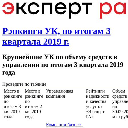
Рэнкинги УК, по итогам 3
квартала 2019 г.
Крупнейшие УК по объему средств в
управлении по итогам 3 квартала 2019
года
Проведите по таблице
Место в
Место в
Управляющая
Рейтинги
Объем
рэнкинге
рэнкинге
компания
надежности
средств
по
по
и качества
управл
итогам 3
итогам 2
услуг от
на
кв. 2019
кв. 2019
«Эксперт
30.09.2
года
года
РА»
млн ру
Компании бизнеса