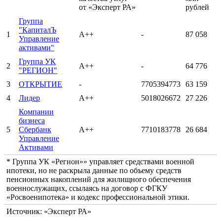
от «Эксперт РА»
рублей
Группа
"КапиталЪ
1
А++
-
87 058
Управление
активами"
Группа УК
2
А++
-
64 776
"РЕГИОН"
3
ОТКРЫТИЕ
-
7705394773
63 159
4
Лидер
А++
5018026672
27 226
Компании
бизнеса
5
Сбербанк
А++
7710183778
26 684
Управление
Активами
* Группа УК «Регион»» управляет средствами военной
ипотеки, но не раскрыла данные по объему средств
пенсионных накоплений для жилищного обеспечения
военнослужащих, ссылаясь на договор с ФГКУ
«Росвоенипотека» и кодекс профессиональной этики.
Источник: «Эксперт РА»