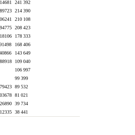
14681
241 392
89723
214 390
06241
210 108
94775
208 423
18106
178 333
91498
168 406
40866
143 649
88918
109 040
106 997
99 399
79423
89 532
03678
81 021
26890
39 734
12335
38 441