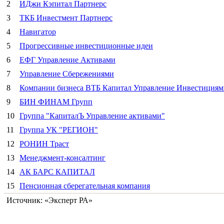
2
ИДжи Кэпитал Партнерс
3
ТКБ Инвестмент Партнерс
4
Навигатор
5
Прогрессивные инвестиционные идеи
6
ЕФГ Управление Активами
7
Управление Сбережениями
8
Компании бизнеса ВТБ Капитал Управление Инвестициям
9
БИН ФИНАМ Групп
10
Группа "КапиталЪ Управление активами"
11
Группа УК "РЕГИОН"
12
РОНИН Траст
13
Менеджмент-консалтинг
14
АК БАРС КАПИТАЛ
15
Пенсионная сберегательная компания
Источник: «Эксперт РА»