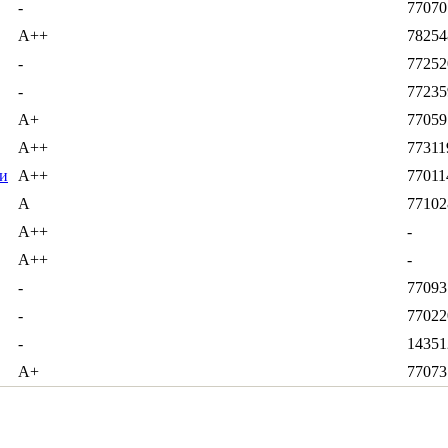
-
77070
А++
78254
-
77252
-
77235
А+
77059
А++
77311
и
А++
77011
А
77102
А++
-
А++
-
-
77093
-
77022
-
14351
А+
77073