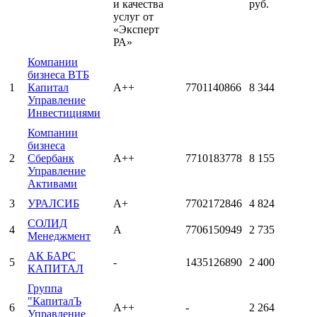
и качества
руб.
услуг от
«Эксперт
РА»
Компании
бизнеса ВТБ
1
Капитал
А++
7701140866
8 344
Управление
Инвестициями
Компании
бизнеса
2
Сбербанк
А++
7710183778
8 155
Управление
Активами
3
УРАЛСИБ
А+
7702172846
4 824
СОЛИД
4
А
7706150949
2 735
Менеджмент
АК БАРС
5
-
1435126890
2 400
КАПИТАЛ
Группа
"КапиталЪ
6
А++
-
2 264
Управление