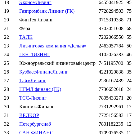
18
ЭкономЛизинг
6455041925
95
19
Газпромбанк Лизинг (ГК)
7728294503
75
20
ФинТех Лизинг
9715319338
71
21
Фера
9703051608
68
22
ТАЛК
7202066550
55
23
Лизинговая компания «Дельта»
2463057784
50
24
ГЕН ЛИЗИНГ
9102026283
46
25
Южноуральский лизинговый центр
7451195700
35
26
КузбассФинансЛизинг
4221020838
35
27
ТаймЛизинг
2536167439
24
28
НГМЛ финанс (ГК)
7736652618
24
29
ТСС-Лизинг
7805433271
20
30
Клиник-Финанс
7731292961
17
31
ВЕЛКОР
7725156583
17
32
Петербургснаб
7801182235
12
33
САН ФИНАНС
9709076535
11