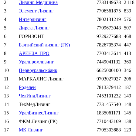
2
Лизинг-Медицина
7733149678
2 118
3
Элемент Лизинг
7706561875
839
4
Интерлизинг
7802131219
576
5
ДиректЛизинг
7709673048
507
6
ГОРИЗОНТ
9729277688
468
7
Балтийский лизинг (ГК)
7826705374
447
8
АРЕНЗА-ПРО
7703413614
413
9
Уралпромлизинг
7449041132
360
10
Первоуральскбанк
6625000100
346
11
МАРКАЛИС Лизинг
9703027027
206
12
Роделен
7813379412
187
13
ЧелИндЛизинг
7453101232
149
14
ТехМедЛизинг
7731457540
148
15
УралБизнесЛизинг
1835061171
145
16
ФКМ Лизинг (ГК)
7710443169
138
17
МК Лизинг
7705303688
129